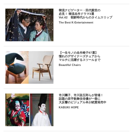
韓流ナビゲーター・田代親世の
必見！ 韓流名作ドラマ3選
Vol.42 朝鮮時代からのタイムスリップ
The Best K-Entertainment
【一生モノの名作椅子97選】
憧れのデザイナーズチェアから
マルチに活躍するスツールまで
Beautiful Chairs
市川團子、市川染五郎らが登場！
話題の若手歌舞伎俳優が一冊に
大反響のビジュアル本が絶賛発売中
KABUKI HOPE