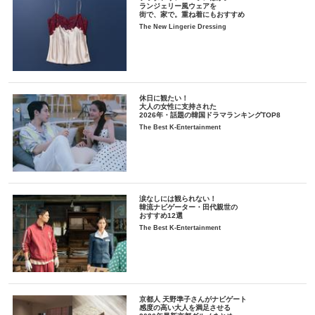
ランジェリー風ウェアを
街で、家で。重ね着にもおすすめ
The New Lingerie Dressing
休日に観たい！
大人の女性に支持された
2026年・話題の韓国ドラマランキングTOP8
The Best K-Entertainment
涙なしには観られない！
韓流ナビゲーター・田代親世の
おすすめ12選
The Best K-Entertainment
京都人 天野準子さんがナビゲート
感度の高い大人を満足させる