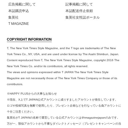
広告掲載に関して
記事掲載に関して
本誌購読申込
本誌配送停止依頼
集英社
集英社女性誌ポータル
T MAGAZINE
COPYRIGHT INFORMATION
T, The New York Times Style Magazine, and the T logo are trademarks of The New
York Times Co., NY, USA, and are used under license by The Asahi Shimbun, Japan.
Content reproduced from T, The New York Times Style Magazine, copyright 2016 The
New York Times Co. and/or its contributors, all rights reserved.
The views and opinions expressed within T JAPAN The New York Times Style
Magazine are not necessarily those of The New York Times Company or those of its
contributors.
※HAPPY PLUSからの大事なお知らせ
※現在、X上でT JAPAN公式アカウントに成りすましたアカウントが発生しています。
ロゴや投稿写真を無断で使用したり、プレゼント企画などを行なっている偽アカウントに
十分ご注意ください。
集英社がT JAPANの名称で運営している公式アカウントは＠tmagazinejapanのみです。
万が一、類似アカウントから不審なダイレクトメッセージ（プレゼントキャンペーンの当