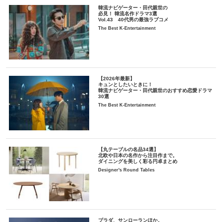
韓流ナビゲーター・田代親世の
必見！ 韓流名作ドラマ3選
Vol.43 40代男の最強ラブコメ
The Best K-Entertainment
【2026年最新】
キュンとしたいときに！
韓流ナビゲーター・田代親世のおすすめ恋愛ドラマ
30選
The Best K-Entertainment
【丸テーブルの名品34選】
北欧や日本の名作から注目作まで。
ダイニングを美しく彩る円卓まとめ
Designer's Round Tables
プラダ、サンローランほか。