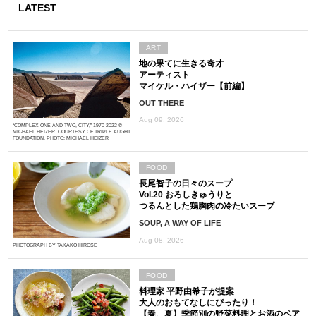
LATEST
ART
地の果てに生きる奇才
アーティスト
マイケル・ハイザー【前編】
OUT THERE
Aug 09, 2026
“COMPLEX ONE AND TWO, CITY,” 1970-2022 ©
MICHAEL HEIZER. COURTESY OF TRIPLE AUGHT
FOUNDATION. PHOTO: MICHAEL HEIZER
FOOD
長尾智子の日々のスープ
Vol.20 おろしきゅうりと
つるんとした鶏胸肉の冷たいスープ
SOUP, A WAY OF LIFE
Aug 08, 2026
PHOTOGRAPH BY TAKAKO HIROSE
FOOD
料理家 平野由希子が提案
大人のおもてなしにぴったり！
【春、夏】季節別の野菜料理とお酒のペア