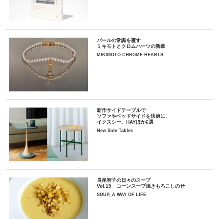
パールの常識を覆す
ミキモトとクロムハーツの新章
MIKIMOTO CHROME HEARTS
新作サイドテーブルで
ソファやベッドサイドを快適に。
イクスシー、HAYほか6選
New Side Tables
長尾智子の日々のスープ
Vol.19 コーンスープ焼きもろこしのせ
SOUP, A WAY OF LIFE