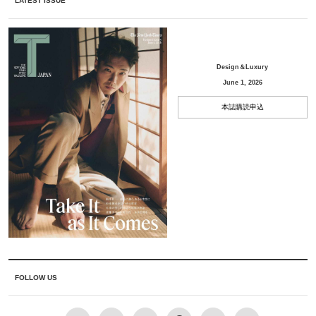
LATEST ISSUE
Design＆Luxury
June 1, 2026
本誌購読申込
FOLLOW US