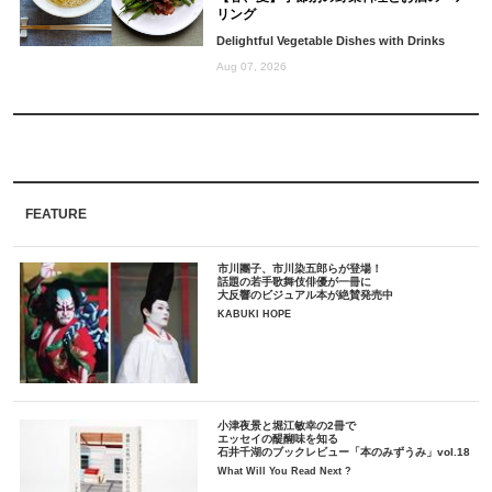
リング
Delightful Vegetable Dishes with Drinks
Aug 07, 2026
FEATURE
市川團子、市川染五郎らが登場！
話題の若手歌舞伎俳優が一冊に
大反響のビジュアル本が絶賛発売中
KABUKI HOPE
小津夜景と堀江敏幸の2冊で
エッセイの醍醐味を知る
石井千湖のブックレビュー「本のみずうみ」vol.18
What Will You Read Next ?