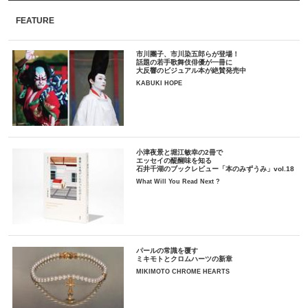
FEATURE
市川團子、市川染五郎らが登場！
話題の若手歌舞伎俳優が一冊に
大反響のビジュアル本が絶賛発売中
KABUKI HOPE
小津夜景と堀江敏幸の2冊で
エッセイの醍醐味を知る
石井千湖のブックレビュー「本のみずうみ」vol.18
What Will You Read Next ?
パールの常識を覆す
ミキモトとクロムハーツの新章
MIKIMOTO CHROME HEARTS