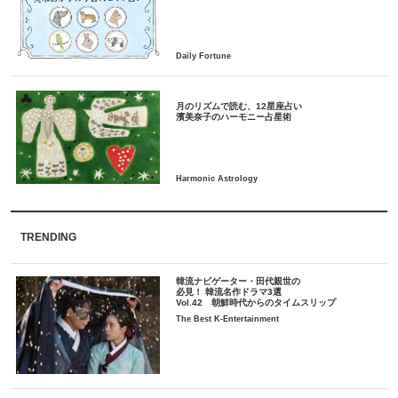
月のリズムで読む、12星座占い
TRENDING
韓流ナビゲーター・田代親世の
必見！ 韓流名作ドラマ3選
Vol.42 朝鮮時代からのタイムスリップ
The Best K-Entertainment