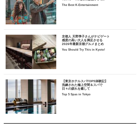
The Best K-Entertainment
京都人 天野準子さんがナビゲート
感度の高い大人を満足させる
2026年最新京都グルメまとめ
You Should Try This in Kyoto!
【東京ホテルスパTOP5体験記】
洗練された極上空間＆スパで
日々の疲れを癒して
Top 5 Spas in Tokyo