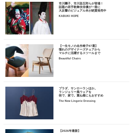
市川團子、市川染五郎らが登場！
話題の若手歌舞伎俳優が一冊に
大反響のビジュアル本が絶賛発売中
KABUKI HOPE
【一生モノの名作椅子97選】
憧れのデザイナーズチェアから
マルチに活躍するスツールまで
Beautiful Chairs
プラダ、サンローランほか。
ランジェリー風ウェアを
街で、家で。重ね着にもおすすめ
The New Lingerie Dressing
【2026年最新】