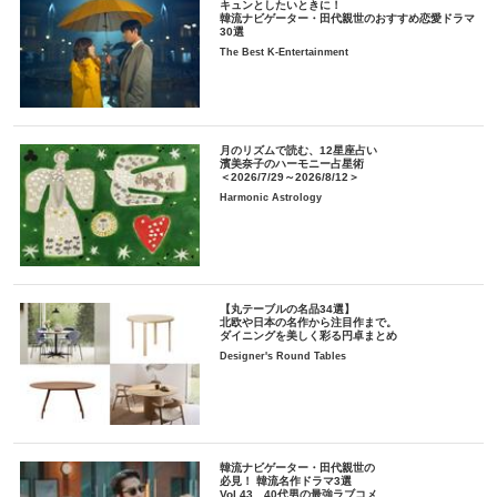
キュンとしたいときに！
韓流ナビゲーター・田代親世のおすすめ恋愛ドラマ
30選
The Best K-Entertainment
月のリズムで読む、12星座占い
濱美奈子のハーモニー占星術
＜2026/7/29～2026/8/12＞
Harmonic Astrology
【丸テーブルの名品34選】
北欧や日本の名作から注目作まで。
ダイニングを美しく彩る円卓まとめ
Designer's Round Tables
韓流ナビゲーター・田代親世の
必見！ 韓流名作ドラマ3選
Vol.43 40代男の最強ラブコメ