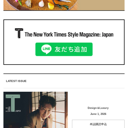
LATEST ISSUE
Design＆Luxury
June 1, 2026
本誌購読申込