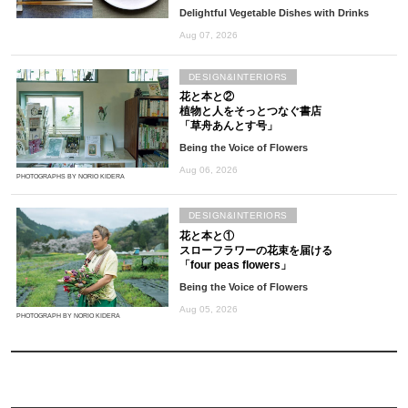
Delightful Vegetable Dishes with Drinks
Aug 07, 2026
DESIGN&INTERIORS
花と本と②
植物と人をそっとつなぐ書店
「草舟あんとす号」
Being the Voice of Flowers
Aug 06, 2026
PHOTOGRAPHS BY NORIO KIDERA
DESIGN&INTERIORS
花と本と①
スローフラワーの花束を届ける
「four peas flowers」
Being the Voice of Flowers
Aug 05, 2026
PHOTOGRAPH BY NORIO KIDERA