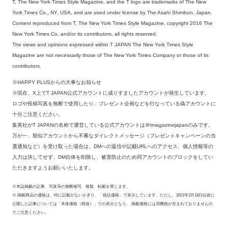
T, The New York Times Style Magazine, and the T logo are trademarks of The New
York Times Co., NY, USA, and are used under license by The Asahi Shimbun, Japan.
Content reproduced from T, The New York Times Style Magazine, copyright 2016 The
New York Times Co. and/or its contributors, all rights reserved.
The views and opinions expressed within T JAPAN The New York Times Style
Magazine are not necessarily those of The New York Times Company or those of its
contributors.
※HAPPY PLUSからの大事なお知らせ
※現在、X上でT JAPAN公式アカウントに成りすましたアカウントが発生しています。
ロゴや投稿写真を無断で使用したり、プレゼント企画などを行なっている偽アカウントに
十分ご注意ください。
集英社がT JAPANの名称で運営している公式アカウントは＠tmagazinejapanのみです。
万が一、類似アカウントから不審なダイレクトメッセージ（プレゼントキャンペーンの当
選通知など）を受け取った場合は、DMへの返信や記載URLへのアクセス、個人情報等の
入力は決してせず、DM自体を削除し、被害防止のため同アカウントのブロックをしてい
ただきますようお願いいたします。
※本誌掲載の記事、写真等の無断複写、複製、転載を禁じます。
※ 掲載商品の価格は、特に記載がないかぎり、「税込価格」で表示しています。ただし、2021年3月18日以前に
公開した記事については「本体価格（税抜）」での表示となり、 掲載価格には消費税が含まれておりませんの
でご注意ください。