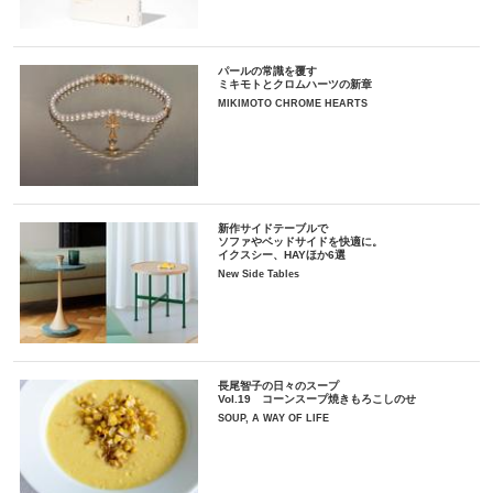
パールの常識を覆す
ミキモトとクロムハーツの新章
MIKIMOTO CHROME HEARTS
新作サイドテーブルで
ソファやベッドサイドを快適に。
イクスシー、HAYほか6選
New Side Tables
長尾智子の日々のスープ
Vol.19 コーンスープ焼きもろこしのせ
SOUP, A WAY OF LIFE