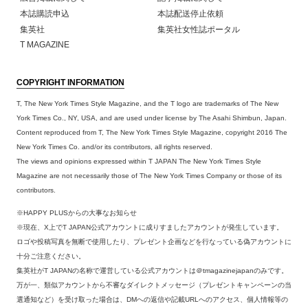
本誌購読申込
本誌配送停止依頼
集英社
集英社女性誌ポータル
T MAGAZINE
COPYRIGHT INFORMATION
T, The New York Times Style Magazine, and the T logo are trademarks of The New
York Times Co., NY, USA, and are used under license by The Asahi Shimbun, Japan.
Content reproduced from T, The New York Times Style Magazine, copyright 2016 The
New York Times Co. and/or its contributors, all rights reserved.
The views and opinions expressed within T JAPAN The New York Times Style
Magazine are not necessarily those of The New York Times Company or those of its
contributors.
※HAPPY PLUSからの大事なお知らせ
※現在、X上でT JAPAN公式アカウントに成りすましたアカウントが発生しています。
ロゴや投稿写真を無断で使用したり、プレゼント企画などを行なっている偽アカウントに
十分ご注意ください。
集英社がT JAPANの名称で運営している公式アカウントは＠tmagazinejapanのみです。
万が一、類似アカウントから不審なダイレクトメッセージ（プレゼントキャンペーンの当
選通知など）を受け取った場合は、DMへの返信や記載URLへのアクセス、個人情報等の