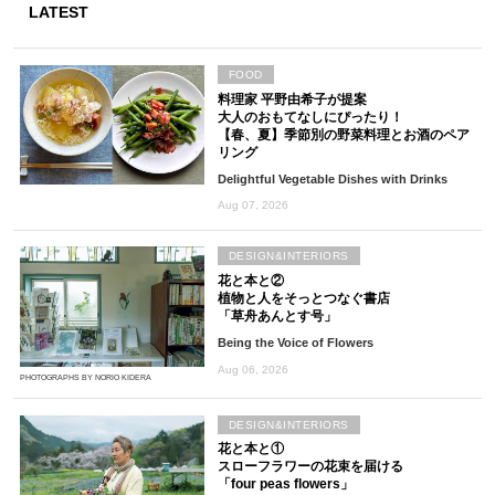
LATEST
FOOD
料理家 平野由希子が提案
大人のおもてなしにぴったり！
【春、夏】季節別の野菜料理とお酒のペア
リング
Delightful Vegetable Dishes with Drinks
Aug 07, 2026
DESIGN&INTERIORS
花と本と②
植物と人をそっとつなぐ書店
「草舟あんとす号」
Being the Voice of Flowers
Aug 06, 2026
PHOTOGRAPHS BY NORIO KIDERA
DESIGN&INTERIORS
花と本と①
スローフラワーの花束を届ける
「four peas flowers」