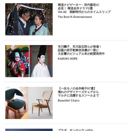
韓流ナビゲーター・田代親世の
必見！ 韓流名作ドラマ3選
Vol.42 朝鮮時代からのタイムスリップ
The Best K-Entertainment
市川團子、市川染五郎らが登場！
話題の若手歌舞伎俳優が一冊に
大反響のビジュアル本が絶賛発売中
KABUKI HOPE
【一生モノの名作椅子97選】
憧れのデザイナーズチェアから
マルチに活躍するスツールまで
Beautiful Chairs
プラダ、サンローランほか。