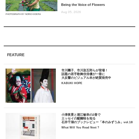
Being the Voice of Flowers
Aug 05, 2026
PHOTOGRAPH BY NORIO KIDERA
FEATURE
市川團子、市川染五郎らが登場！
話題の若手歌舞伎俳優が一冊に
大反響のビジュアル本が絶賛発売中
KABUKI HOPE
小津夜景と堀江敏幸の2冊で
エッセイの醍醐味を知る
石井千湖のブックレビュー「本のみずうみ」vol.18
What Will You Read Next ?