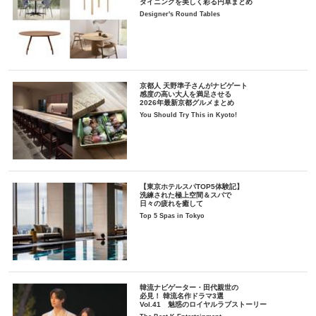
ダイニングを美しく彩る円卓まとめ
Designer's Round Tables
京都人 天野準子さんがナビゲート
感度の高い大人を満足させる
2026年最新京都グルメまとめ
You Should Try This in Kyoto!
【東京ホテルスパTOP5体験記】
洗練された極上空間＆スパで
日々の疲れを癒して
Top 5 Spas in Tokyo
韓流ナビゲーター・田代親世の
必見！ 韓流名作ドラマ3選
Vol.41 魅惑のロイヤルラブストーリー