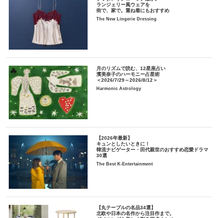
ランジェリー風ウェアを
街で、家で。重ね着にもおすすめ
The New Lingerie Dressing
月のリズムで読む、12星座占い
濱美奈子のハーモニー占星術
＜2026/7/29～2026/8/12＞
Harmonic Astrology
【2026年最新】
キュンとしたいときに！
韓流ナビゲーター・田代親世のおすすめ恋愛ドラマ
30選
The Best K-Entertainment
【丸テーブルの名品34選】
北欧や日本の名作から注目作まで。