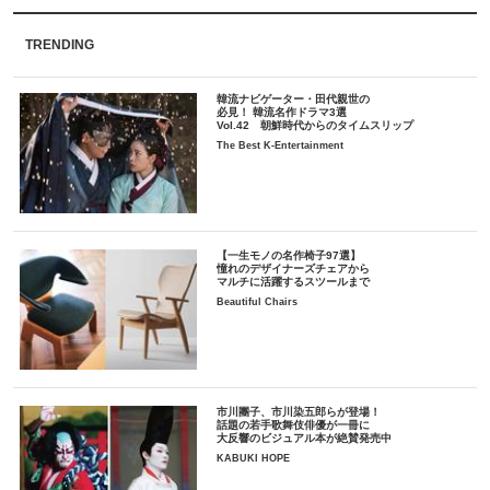
TRENDING
韓流ナビゲーター・田代親世の
必見！ 韓流名作ドラマ3選
Vol.42 朝鮮時代からのタイムスリップ
The Best K-Entertainment
【一生モノの名作椅子97選】
憧れのデザイナーズチェアから
マルチに活躍するスツールまで
Beautiful Chairs
市川團子、市川染五郎らが登場！
話題の若手歌舞伎俳優が一冊に
大反響のビジュアル本が絶賛発売中
KABUKI HOPE