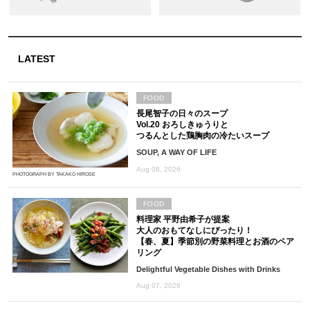
LATEST
FOOD
長尾智子の日々のスープ
Vol.20 おろしきゅうりと
つるんとした鶏胸肉の冷たいスープ
SOUP, A WAY OF LIFE
Aug 08, 2026
PHOTOGRAPH BY TAKAKO HIROSE
FOOD
料理家 平野由希子が提案
大人のおもてなしにぴったり！
【春、夏】季節別の野菜料理とお酒のペア
リング
Delightful Vegetable Dishes with Drinks
Aug 07, 2026