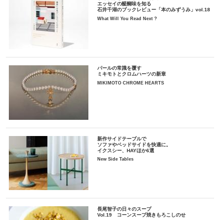
エッセイの醍醐味を知る
石井千湖のブックレビュー「本のみずうみ」vol.18
What Will You Read Next ?
パールの常識を覆す
ミキモトとクロムハーツの新章
MIKIMOTO CHROME HEARTS
新作サイドテーブルで
ソファやベッドサイドを快適に。
イクスシー、HAYほか6選
New Side Tables
長尾智子の日々のスープ
Vol.19 コーンスープ焼きもろこしのせ