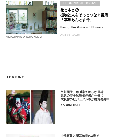
DESIGN&INTERIORS
花と本と②
植物と人をそっとつなぐ書店
「草舟あんとす号」
Being the Voice of Flowers
Aug 06, 2026
PHOTOGRAPHS BY NORIO KIDERA
FEATURE
市川團子、市川染五郎らが登場！
話題の若手歌舞伎俳優が一冊に
大反響のビジュアル本が絶賛発売中
KABUKI HOPE
小津夜景と堀江敏幸の2冊で