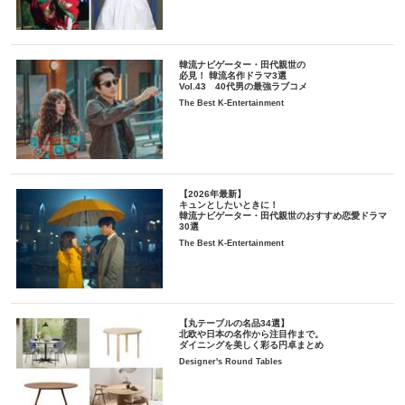
韓流ナビゲーター・田代親世の
必見！ 韓流名作ドラマ3選
Vol.43 40代男の最強ラブコメ
The Best K-Entertainment
【2026年最新】
キュンとしたいときに！
韓流ナビゲーター・田代親世のおすすめ恋愛ドラマ
30選
The Best K-Entertainment
【丸テーブルの名品34選】
北欧や日本の名作から注目作まで。
ダイニングを美しく彩る円卓まとめ
Designer's Round Tables