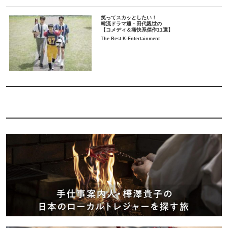
笑ってスカッとしたい！
韓流ドラマ通・田代親世の
【コメディ＆痛快系傑作11選】
The Best K-Entertainment