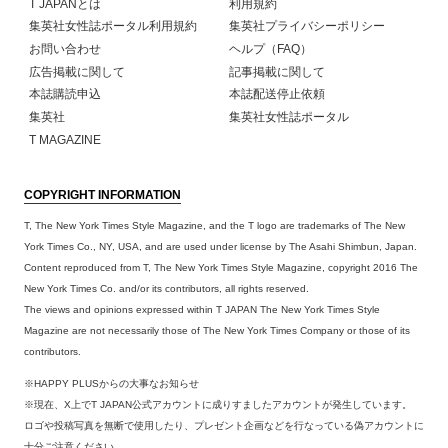
T JAPANとは
利用規約
集英社女性誌ポータル利用規約
集英社プライバシーポリシー
お問い合わせ
ヘルプ（FAQ）
広告掲載に関して
記事掲載に関して
本誌購読申込
本誌配送停止依頼
集英社
集英社女性誌ポータル
T MAGAZINE
COPYRIGHT INFORMATION
T, The New York Times Style Magazine, and the T logo are trademarks of The New
York Times Co., NY, USA, and are used under license by The Asahi Shimbun, Japan.
Content reproduced from T, The New York Times Style Magazine, copyright 2016 The
New York Times Co. and/or its contributors, all rights reserved.
The views and opinions expressed within T JAPAN The New York Times Style
Magazine are not necessarily those of The New York Times Company or those of its
contributors.
※HAPPY PLUSからの大事なお知らせ
※現在、X上でT JAPAN公式アカウントに成りすましたアカウントが発生しています。
ロゴや投稿写真を無断で使用したり、プレゼント企画などを行なっている偽アカウントに
十分ご注意ください。