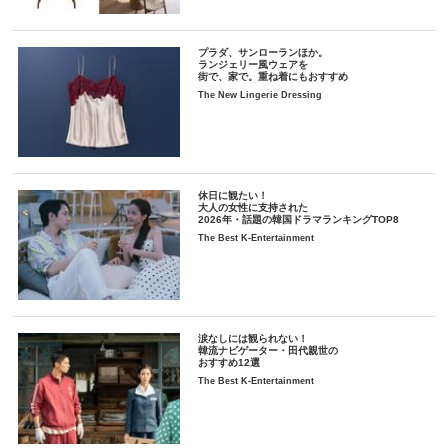
プラダ、サンローランほか。
ランジェリー風ウェアを
街で、家で。重ね着にもおすすめ
The New Lingerie Dressing
休日に観たい！
大人の女性に支持された
2026年・話題の韓国ドラマランキングTOP8
The Best K-Entertainment
涙なしには観られない！
韓流ナビゲーター・田代親世の
おすすめ12選
The Best K-Entertainment