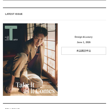
LATEST ISSUE
Design＆Luxury
June 1, 2026
本誌購読申込