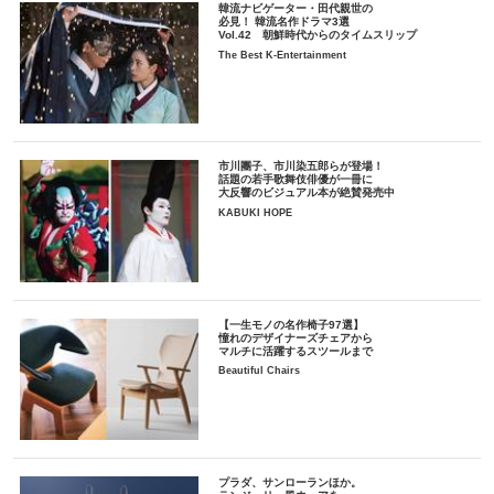
韓流ナビゲーター・田代親世の
必見！ 韓流名作ドラマ3選
Vol.42 朝鮮時代からのタイムスリップ
The Best K-Entertainment
市川團子、市川染五郎らが登場！
話題の若手歌舞伎俳優が一冊に
大反響のビジュアル本が絶賛発売中
KABUKI HOPE
【一生モノの名作椅子97選】
憧れのデザイナーズチェアから
マルチに活躍するスツールまで
Beautiful Chairs
プラダ、サンローランほか。