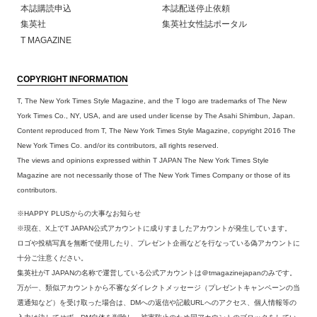
本誌購読申込
本誌配送停止依頼
集英社
集英社女性誌ポータル
T MAGAZINE
COPYRIGHT INFORMATION
T, The New York Times Style Magazine, and the T logo are trademarks of The New
York Times Co., NY, USA, and are used under license by The Asahi Shimbun, Japan.
Content reproduced from T, The New York Times Style Magazine, copyright 2016 The
New York Times Co. and/or its contributors, all rights reserved.
The views and opinions expressed within T JAPAN The New York Times Style
Magazine are not necessarily those of The New York Times Company or those of its
contributors.
※HAPPY PLUSからの大事なお知らせ
※現在、X上でT JAPAN公式アカウントに成りすましたアカウントが発生しています。
ロゴや投稿写真を無断で使用したり、プレゼント企画などを行なっている偽アカウントに
十分ご注意ください。
集英社がT JAPANの名称で運営している公式アカウントは＠tmagazinejapanのみです。
万が一、類似アカウントから不審なダイレクトメッセージ（プレゼントキャンペーンの当
選通知など）を受け取った場合は、DMへの返信や記載URLへのアクセス、個人情報等の