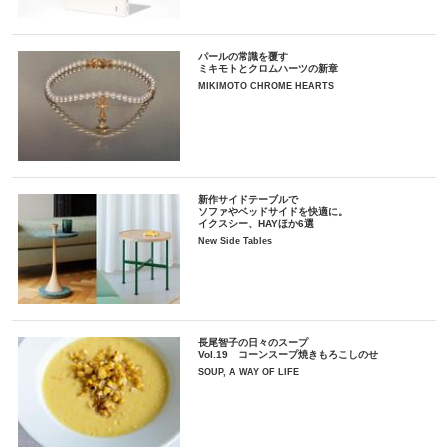
パールの常識を覆す
ミキモトとクロムハーツの新章
MIKIMOTO CHROME HEARTS
新作サイドテーブルで
ソファやベッドサイドを快適に。
イクスシー、HAYほか6選
New Side Tables
長尾智子の日々のスープ
Vol.19 コーンスープ焼きもろこしのせ
SOUP, A WAY OF LIFE