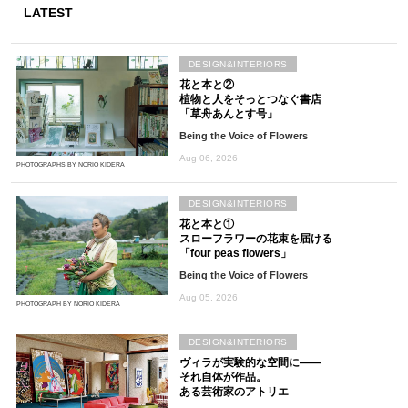
LATEST
DESIGN&INTERIORS
花と本と②
植物と人をそっとつなぐ書店
「草舟あんとす号」
Being the Voice of Flowers
Aug 06, 2026
PHOTOGRAPHS BY NORIO KIDERA
DESIGN&INTERIORS
花と本と①
スローフラワーの花束を届ける
「four peas flowers」
Being the Voice of Flowers
Aug 05, 2026
PHOTOGRAPH BY NORIO KIDERA
DESIGN&INTERIORS
ヴィラが実験的な空間に――
それ自体が作品。
ある芸術家のアトリエ