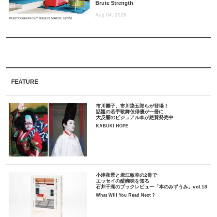
Brute Strength
Aug 04, 2026
PHOTOGRAPH BY INGER MARIE GRINI
FEATURE
市川團子、市川染五郎らが登場！
話題の若手歌舞伎俳優が一冊に
大反響のビジュアル本が絶賛発売中
KABUKI HOPE
小津夜景と堀江敏幸の2冊で
エッセイの醍醐味を知る
石井千湖のブックレビュー「本のみずうみ」vol.18
What Will You Read Next ?