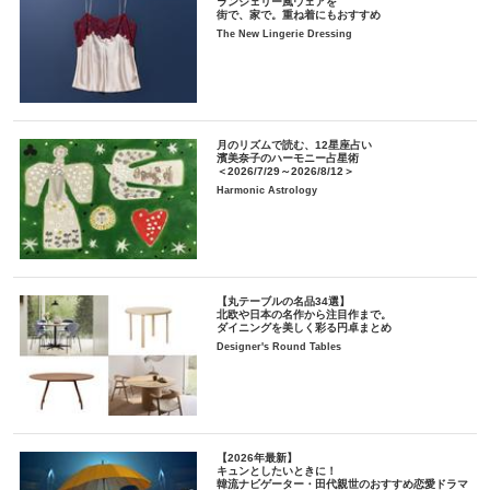
ランジェリー風ウェアを
街で、家で。重ね着にもおすすめ
The New Lingerie Dressing
月のリズムで読む、12星座占い
濱美奈子のハーモニー占星術
＜2026/7/29～2026/8/12＞
Harmonic Astrology
【丸テーブルの名品34選】
北欧や日本の名作から注目作まで。
ダイニングを美しく彩る円卓まとめ
Designer's Round Tables
【2026年最新】
キュンとしたいときに！
韓流ナビゲーター・田代親世のおすすめ恋愛ドラマ