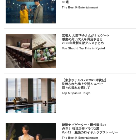
30選
The Best K-Entertainment
京都人 天野準子さんがナビゲート
感度の高い大人を満足させる
2026年最新京都グルメまとめ
You Should Try This in Kyoto!
【東京ホテルスパTOP5体験記】
洗練された極上空間＆スパで
日々の疲れを癒して
Top 5 Spas in Tokyo
韓流ナビゲーター・田代親世の
必見！ 韓流名作ドラマ3選
Vol.41 魅惑のロイヤルラブストーリー
The Best K-Entertainment