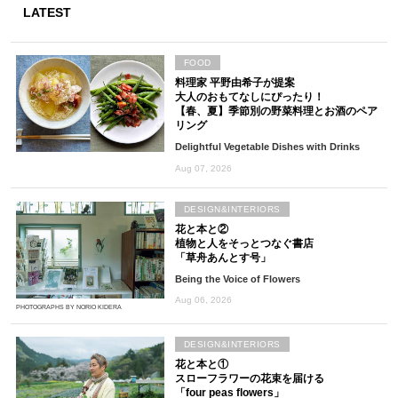
LATEST
FOOD
料理家 平野由希子が提案
大人のおもてなしにぴったり！
【春、夏】季節別の野菜料理とお酒のペア
リング
Delightful Vegetable Dishes with Drinks
Aug 07, 2026
DESIGN&INTERIORS
花と本と②
植物と人をそっとつなぐ書店
「草舟あんとす号」
Being the Voice of Flowers
Aug 06, 2026
PHOTOGRAPHS BY NORIO KIDERA
DESIGN&INTERIORS
花と本と①
スローフラワーの花束を届ける
「four peas flowers」