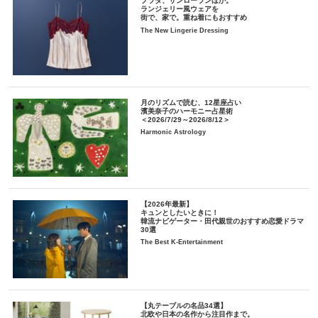
プラダ、サンローランほか。
ランジェリー風ウェアを
街で、家で。重ね着にもおすすめ
The New Lingerie Dressing
月のリズムで読む、12星座占い
濱美奈子のハーモニー占星術
＜2026/7/29～2026/8/12＞
Harmonic Astrology
【2026年最新】
キュンとしたいときに！
韓流ナビゲーター・田代親世のおすすめ恋愛ドラマ
30選
The Best K-Entertainment
【丸テーブルの名品34選】
北欧や日本の名作から注目作まで。