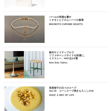
パールの常識を覆す
ミキモトとクロムハーツの新章
MIKIMOTO CHROME HEARTS
新作サイドテーブルで
ソファやベッドサイドを快適に。
イクスシー、HAYほか6選
New Side Tables
長尾智子の日々のスープ
Vol.19 コーンスープ焼きもろこしのせ
SOUP, A WAY OF LIFE