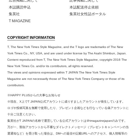
広告掲載に関して
記事掲載に関して
本誌購読申込
本誌配送停止依頼
集英社
集英社女性誌ポータル
T MAGAZINE
COPYRIGHT INFORMATION
T, The New York Times Style Magazine, and the T logo are trademarks of The New
York Times Co., NY, USA, and are used under license by The Asahi Shimbun, Japan.
Content reproduced from T, The New York Times Style Magazine, copyright 2016 The
New York Times Co. and/or its contributors, all rights reserved.
The views and opinions expressed within T JAPAN The New York Times Style
Magazine are not necessarily those of The New York Times Company or those of its
contributors.
※HAPPY PLUSからの大事なお知らせ
※現在、X上でT JAPAN公式アカウントに成りすましたアカウントが発生しています。
ロゴや投稿写真を無断で使用したり、プレゼント企画などを行なっている偽アカウントに
十分ご注意ください。
集英社がT JAPANの名称で運営している公式アカウントは＠tmagazinejapanのみです。
万が一、類似アカウントから不審なダイレクトメッセージ（プレゼントキャンペーンの当
選通知など）を受け取った場合は、DMへの返信や記載URLへのアクセス、個人情報等の