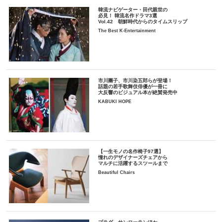
韓流ナビゲーター・田代親世の
必見！ 韓流名作ドラマ3選
Vol.42 朝鮮時代からのタイムスリップ
The Best K-Entertainment
市川團子、市川染五郎らが登場！
話題の若手歌舞伎俳優が一冊に
大反響のビジュアル本が絶賛発売中
KABUKI HOPE
【一生モノの名作椅子97選】
憧れのデザイナーズチェアから
マルチに活躍するスツールまで
Beautiful Chairs