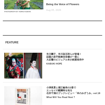
Being the Voice of Flowers
Aug 05, 2026
PHOTOGRAPH BY NORIO KIDERA
FEATURE
市川團子、市川染五郎らが登場！
話題の若手歌舞伎俳優が一冊に
大反響のビジュアル本が絶賛発売中
KABUKI HOPE
小津夜景と堀江敏幸の2冊で
エッセイの醍醐味を知る
石井千湖のブックレビュー「本のみずうみ」vol.18
What Will You Read Next ?