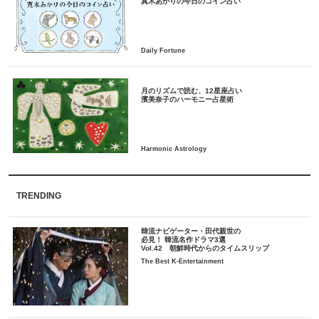
月のリズムで読む、12星座占い
TRENDING
韓流ナビゲーター・田代親世の
必見！ 韓流名作ドラマ3選
Vol.42 朝鮮時代からのタイムスリップ
The Best K-Entertainment