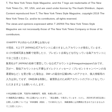
T, The New York Times Style Magazine, and the T logo are trademarks of The New
York Times Co., NY, USA, and are used under license by The Asahi Shimbun, Japan.
Content reproduced from T, The New York Times Style Magazine, copyright 2016 The
New York Times Co. and/or its contributors, all rights reserved.
The views and opinions expressed within T JAPAN The New York Times Style
Magazine are not necessarily those of The New York Times Company or those of its
contributors.
※HAPPY PLUSからの大事なお知らせ
※現在、X上でT JAPAN公式アカウントに成りすましたアカウントが発生しています。
ロゴや投稿写真を無断で使用したり、プレゼント企画などを行なっている偽アカウントに
十分ご注意ください。
集英社がT JAPANの名称で運営している公式アカウントは＠tmagazinejapanのみです。
万が一、類似アカウントから不審なダイレクトメッセージ（プレゼントキャンペーンの当
選通知など）を受け取った場合は、DMへの返信や記載URLへのアクセス、個人情報等の
入力は決してせず、DM自体を削除し、被害防止のため同アカウントのブロックをしてい
ただきますようお願いいたします。
※本誌掲載の記事、写真等の無断複写、複製、転載を禁じます。
※ 掲載商品の価格は、特に記載がないかぎり、「税込価格」で表示しています。ただし、2021年3月18日以前に
公開した記事については「本体価格（税抜）」での表示となり、 掲載価格には消費税が含まれておりませんの
でご注意ください。