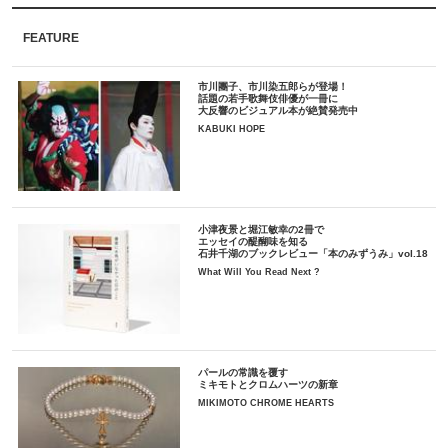
FEATURE
市川團子、市川染五郎らが登場！
話題の若手歌舞伎俳優が一冊に
大反響のビジュアル本が絶賛発売中
KABUKI HOPE
小津夜景と堀江敏幸の2冊で
エッセイの醍醐味を知る
石井千湖のブックレビュー「本のみずうみ」vol.18
What Will You Read Next ?
パールの常識を覆す
ミキモトとクロムハーツの新章
MIKIMOTO CHROME HEARTS