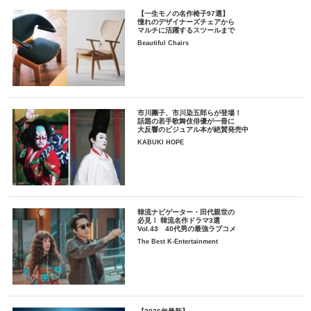
【一生モノの名作椅子97選】
憧れのデザイナーズチェアから
マルチに活躍するスツールまで
Beautiful Chairs
市川團子、市川染五郎らが登場！
話題の若手歌舞伎俳優が一冊に
大反響のビジュアル本が絶賛発売中
KABUKI HOPE
韓流ナビゲーター・田代親世の
必見！ 韓流名作ドラマ3選
Vol.43 40代男の最強ラブコメ
The Best K-Entertainment