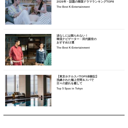
2026年・話題の韓国ドラマランキングTOP8
The Best K-Entertainment
涙なしには観られない！
韓流ナビゲーター・田代親世の
おすすめ12選
The Best K-Entertainment
【東京ホテルスパTOP5体験記】
洗練された極上空間＆スパで
日々の疲れを癒して
Top 5 Spas in Tokyo