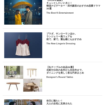
【2026年最新】
キュンとしたいときに！
韓流ナビゲーター・田代親世のおすすめ恋愛ドラマ
30選
The Best K-Entertainment
プラダ、サンローランほか。
ランジェリー風ウェアを
街で、家で。重ね着にもおすすめ
The New Lingerie Dressing
【丸テーブルの名品34選】
北欧や日本の名作から注目作まで。
ダイニングを美しく彩る円卓まとめ
Designer's Round Tables
休日に観たい！
大人の女性に支持された