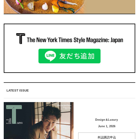
LATEST ISSUE
Design＆Luxury
June 1, 2026
本誌購読申込