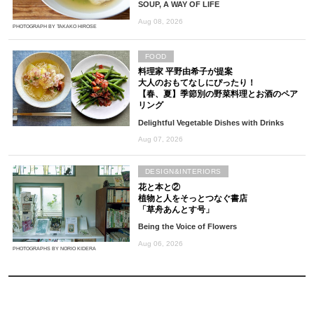
SOUP, A WAY OF LIFE
Aug 08, 2026
PHOTOGRAPH BY TAKAKO HIROSE
FOOD
料理家 平野由希子が提案
大人のおもてなしにぴったり！
【春、夏】季節別の野菜料理とお酒のペア
リング
Delightful Vegetable Dishes with Drinks
Aug 07, 2026
DESIGN&INTERIORS
花と本と②
植物と人をそっとつなぐ書店
「草舟あんとす号」
Being the Voice of Flowers
Aug 06, 2026
PHOTOGRAPHS BY NORIO KIDERA