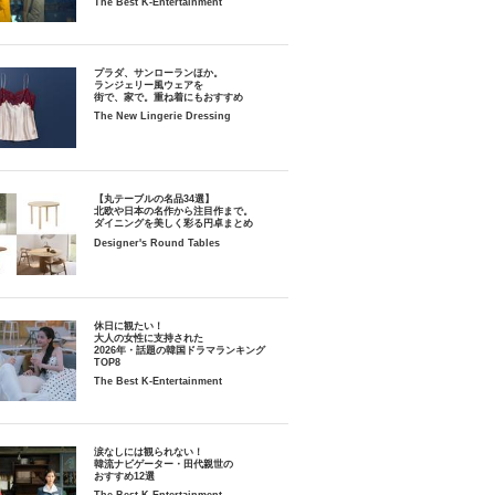
The Best K-Entertainment
プラダ、サンローランほか。
ランジェリー風ウェアを
街で、家で。重ね着にもおすすめ
The New Lingerie Dressing
【丸テーブルの名品34選】
北欧や日本の名作から注目作まで。
ダイニングを美しく彩る円卓まとめ
Designer's Round Tables
休日に観たい！
大人の女性に支持された
2026年・話題の韓国ドラマランキング
TOP8
The Best K-Entertainment
涙なしには観られない！
韓流ナビゲーター・田代親世の
おすすめ12選