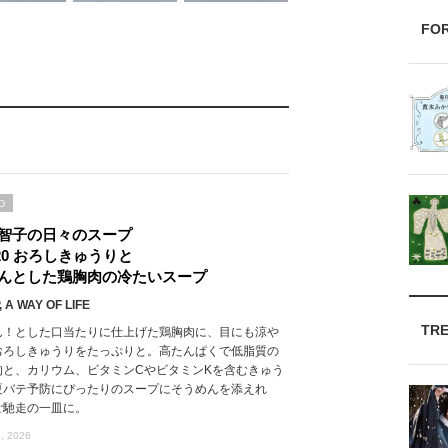
FO
D
智子の日々のスープ
l.20 おろしきゅうりと
んとした鶏胸肉の冷たいスープ
 A WAY OF LIFE
TR
ん！とした口当たりに仕上げた鶏胸肉に、目にも涼や
おろしきゅうりをたっぷりと。高たんぱくで低脂質の
肉と、カリウム、ビタミンCやビタミンKを含むきゅう
夏バテ予防にぴったりのスープにそうめんを添えれ
ご馳走の一皿に。
, 2026