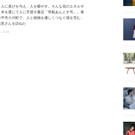
、人に喜びを与え、人を癒やす。そんな花のエネルギ
、本を通じて人に手渡す書店「草船あんとす号」。東
小平市小川町で、人と植物を優しくつなぐ場を営む、
絵里さんを訪ねた
, 2026