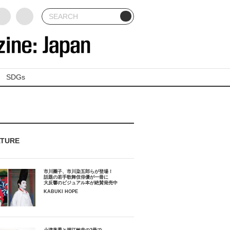
SDGs
ATURE
市川團子、市川染五郎らが登場！
話題の若手歌舞伎俳優が一冊に
大反響のビジュアル本が絶賛発売中
KABUKI HOPE