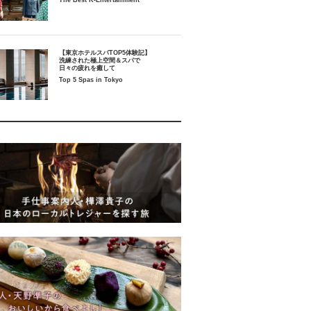
The Best K-Entertainment
【東京ホテルスパTOP5体験記】
洗練された極上空間＆スパで
日々の疲れを癒して
Top 5 Spas in Tokyo