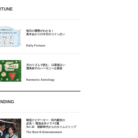
RTUNE
毎日の運勢がわかる！
月のリズムで読む、12星座占い
ENDING
韓流ナビゲーター・田代親世の
必見！ 韓流名作ドラマ3選
Vol.42 朝鮮時代からのタイムスリップ
The Best K-Entertainment