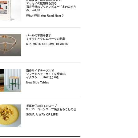
小津夜景と堀江敏幸の2冊で
エッセイの醍醐味を知る
石井千湖のブックレビュー「本のみずう
み」vol.18
What Will You Read Next ?
パールの常識を覆す
ミキモトとクロムハーツの新章
MIKIMOTO CHROME HEARTS
新作サイドテーブルで
ソファやベッドサイドを快適に。
イクスシー、HAYほか6選
New Side Tables
長尾智子の日々のスープ
Vol.19 コーンスープ焼きもろこしのせ
SOUP, A WAY OF LIFE