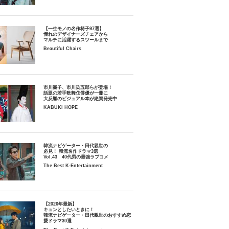
【一生モノの名作椅子97選】
憧れのデザイナーズチェアから
マルチに活躍するスツールまで
Beautiful Chairs
市川團子、市川染五郎らが登場！
話題の若手歌舞伎俳優が一冊に
大反響のビジュアル本が絶賛発売中
KABUKI HOPE
韓流ナビゲーター・田代親世の
必見！ 韓流名作ドラマ3選
Vol.43 40代男の最強ラブコメ
The Best K-Entertainment
【2026年最新】
キュンとしたいときに！
韓流ナビゲーター・田代親世のおすすめ恋
愛ドラマ30選