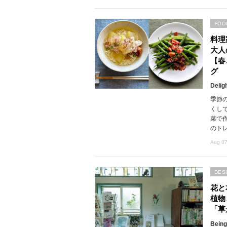
FOO
料理
大人
【春
グ
Delig
季節
くし
菜で
のト
Aug 07
DES
花と
植物
「草
Being