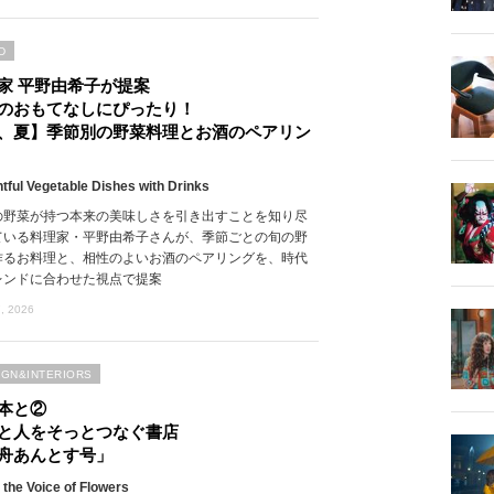
D
家 平野由希子が提案
のおもてなしにぴったり！
、夏】季節別の野菜料理とお酒のペアリン
htful Vegetable Dishes with Drinks
の野菜が持つ本来の美味しさを引き出すことを知り尽
ている料理家・平野由希子さんが、季節ごとの旬の野
作るお料理と、相性のよいお酒のペアリングを、時代
レンドに合わせた視点で提案
, 2026
IGN&INTERIORS
本と②
と人をそっとつなぐ書店
舟あんとす号」
 the Voice of Flowers