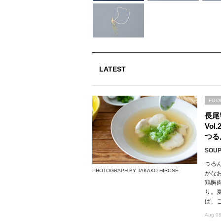
LATEST
FOO
長尾
Vo
つる
SOUP,
つる
PHOTOGRAPH BY TAKAKO HIROSE
かな
鶏胸
り。
ば、
Aug 08