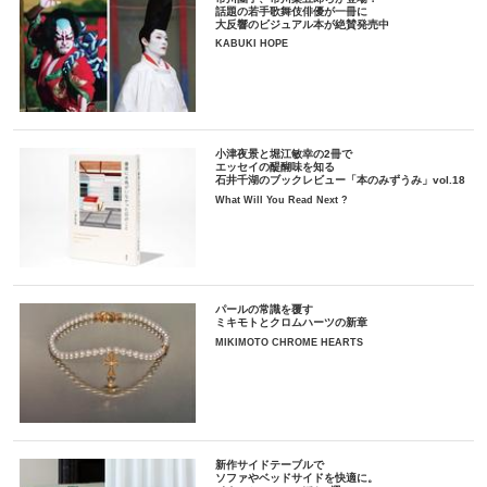
話題の若手歌舞伎俳優が一冊に
大反響のビジュアル本が絶賛発売中
KABUKI HOPE
小津夜景と堀江敏幸の2冊で
エッセイの醍醐味を知る
石井千湖のブックレビュー「本のみずうみ」vol.18
What Will You Read Next ?
パールの常識を覆す
ミキモトとクロムハーツの新章
MIKIMOTO CHROME HEARTS
新作サイドテーブルで
ソファやベッドサイドを快適に。