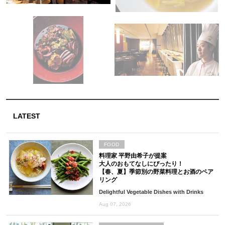
LATEST
FOOD
料理家 平野由希子が提案
大人のおもてなしにぴったり！
【春、夏】季節別の野菜料理とお酒のペア
リング
Delightful Vegetable Dishes with Drinks
Aug 07, 2026