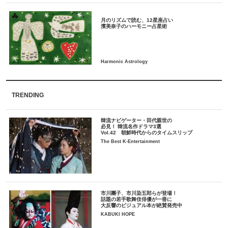
月のリズムで読む、12星座占い
TRENDING
韓流ナビゲーター・田代親世の
必見！ 韓流名作ドラマ3選
Vol.42 朝鮮時代からのタイムスリップ
The Best K-Entertainment
市川團子、市川染五郎らが登場！
話題の若手歌舞伎俳優が一冊に
大反響のビジュアル本が絶賛発売中
KABUKI HOPE