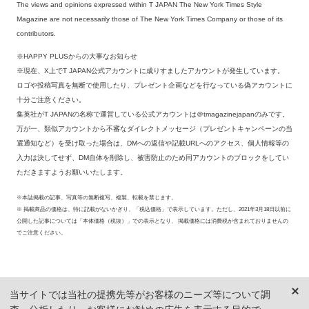
The views and opinions expressed within T JAPAN The New York Times Style
Magazine are not necessarily those of The New York Times Company or those of its
contributors.
※HAPPY PLUSからの大事なお知らせ
※現在、X上でT JAPAN公式アカウントに成りすましたアカウントが発生しています。
ロゴや投稿写真を無断で使用したり、プレゼント企画などを行なっている偽アカウントに
十分ご注意ください。
集英社がT JAPANの名称で運営している公式アカウントは＠tmagazinejapanのみです。
万が一、類似アカウントから不審なダイレクトメッセージ（プレゼントキャンペーンの当
選通知など）を受け取った場合は、DMへの返信や記載URLへのアクセス、個人情報等の
入力は決してせず、DM自体を削除し、被害防止のため同アカウントのブロックをしてい
ただきますようお願いいたします。
※本誌掲載の記事、写真等の無断複写、複製、転載を禁じます。
※ 掲載商品の価格は、特に記載がないかぎり、「税込価格」で表示しています。ただし、2021年3月18日以前に
公開した記事については「本体価格（税抜）」での表示となり、 掲載価格には消費税が含まれておりませんの
でご注意ください。
当サイトでは当社の提携先等がお客様のニーズ等について調