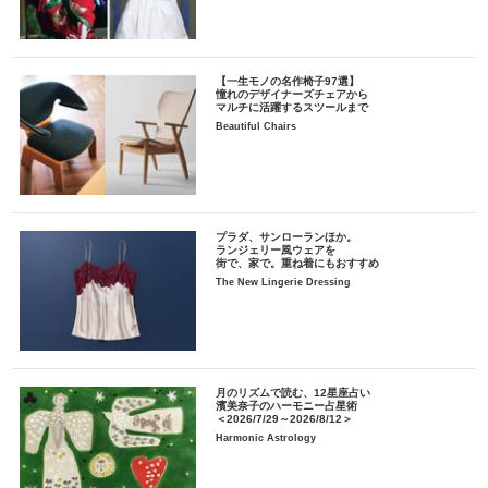
【一生モノの名作椅子97選】
憧れのデザイナーズチェアから
マルチに活躍するスツールまで
Beautiful Chairs
プラダ、サンローランほか。
ランジェリー風ウェアを
街で、家で。重ね着にもおすすめ
The New Lingerie Dressing
月のリズムで読む、12星座占い
濱美奈子のハーモニー占星術
＜2026/7/29～2026/8/12＞
Harmonic Astrology