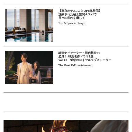
【東京ホテルスパTOP5体験記】
洗練された極上空間＆スパで
日々の疲れを癒して
Top 5 Spas in Tokyo
韓流ナビゲーター・田代親世の
必見！ 韓流名作ドラマ3選
Vol.41 魅惑のロイヤルラブストーリー
The Best K-Entertainment