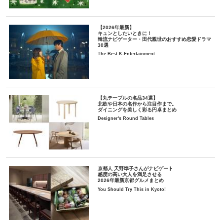
【2026年最新】
キュンとしたいときに！
韓流ナビゲーター・田代親世のおすすめ恋愛ドラマ
30選
The Best K-Entertainment
【丸テーブルの名品34選】
北欧や日本の名作から注目作まで。
ダイニングを美しく彩る円卓まとめ
Designer's Round Tables
京都人 天野準子さんがナビゲート
感度の高い大人を満足させる
2026年最新京都グルメまとめ
You Should Try This in Kyoto!