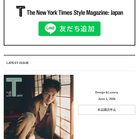
LATEST ISSUE
Design＆Luxury
June 1, 2026
本誌購読申込