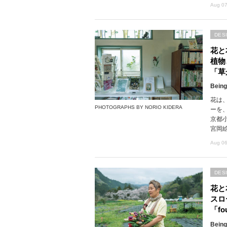
Aug 07
DES
花と
植物
「草
Being
花は
PHOTOGRAPHS BY NORIO KIDERA
ーを
京都
宮岡
Aug 06
DES
花と
スロ
「fou
Being