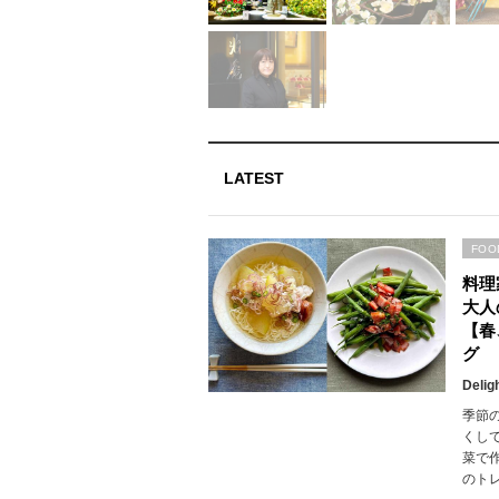
LATEST
FOO
料理
大人
【春
グ
Delig
季節
くし
菜で
のト