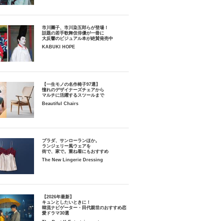
市川團子、市川染五郎らが登場！
話題の若手歌舞伎俳優が一冊に
大反響のビジュアル本が絶賛発売中
KABUKI HOPE
【一生モノの名作椅子97選】
憧れのデザイナーズチェアから
マルチに活躍するスツールまで
Beautiful Chairs
プラダ、サンローランほか。
ランジェリー風ウェアを
街で、家で。重ね着にもおすすめ
The New Lingerie Dressing
【2026年最新】
キュンとしたいときに！
韓流ナビゲーター・田代親世のおすすめ恋
愛ドラマ30選