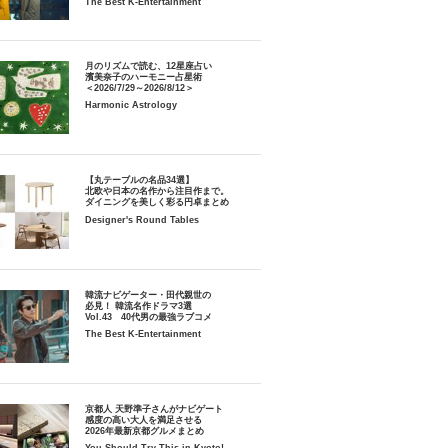
The Best K-Entertainment
月のリズムで読む、12星座占い
濱美奈子のハーモニー占星術
＜2026/7/29～2026/8/12＞
Harmonic Astrology
【丸テーブルの名品34選】
北欧や日本の名作から注目作まで。
ダイニングを美しく彩る円卓まとめ
Designer's Round Tables
韓流ナビゲーター・田代親世の
必見！ 韓流名作ドラマ3選
Vol.43 40代男の最強ラブコメ
The Best K-Entertainment
京都人 天野準子さんがナビゲート
感度の高い大人を満足させる
2026年最新京都グルメまとめ