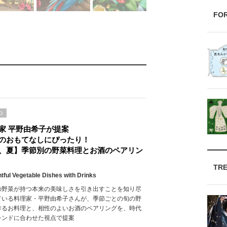
FO
D
家 平野由希子が提案
のおもてなしにぴったり！
、夏】季節別の野菜料理とお酒のペアリン
TR
htful Vegetable Dishes with Drinks
の野菜が持つ本来の美味しさを引き出すことを知り尽
ている料理家・平野由希子さんが、季節ごとの旬の野
作るお料理と、相性のよいお酒のペアリングを、時代
レンドに合わせた視点で提案