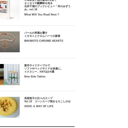
小津夜景と堀江敏幸の2冊で
エッセイの醍醐味を知る
石井千湖のブックレビュー「本のみずう
み」vol.18
What Will You Read Next ?
パールの常識を覆す
ミキモトとクロムハーツの新章
MIKIMOTO CHROME HEARTS
新作サイドテーブルで
ソファやベッドサイドを快適に。
イクスシー、HAYほか6選
New Side Tables
長尾智子の日々のスープ
Vol.19 コーンスープ焼きもろこしのせ
SOUP, A WAY OF LIFE