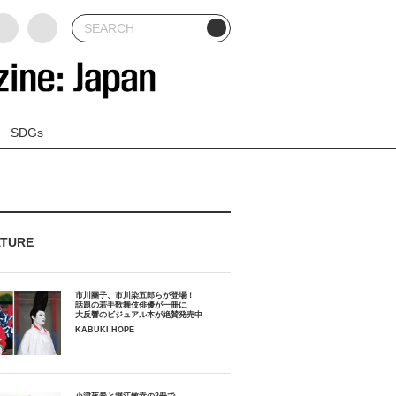
SDGs
ATURE
市川團子、市川染五郎らが登場！
話題の若手歌舞伎俳優が一冊に
大反響のビジュアル本が絶賛発売中
KABUKI HOPE