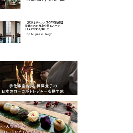
You Should Try This in Kyoto!
【東京ホテルスパTOP5体験記】
洗練された極上空間＆スパで
日々の疲れを癒して
Top 5 Spas in Tokyo