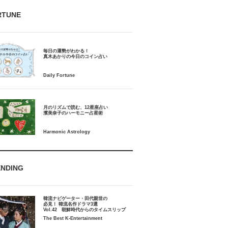
RTUNE
毎日の運勢がわかる！
月のリズムで読む、12星座占い
ENDING
韓流ナビゲーター・田代親世の
必見！ 韓流名作ドラマ3選
Vol.42 朝鮮時代からのタイムスリップ
The Best K-Entertainment