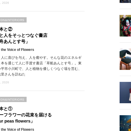
, 2026
IGN&INTERIORS
本と②
と人をそっとつなぐ書店
舟あんとす号」
 the Voice of Flowers
、人に喜びを与え、人を癒やす。そんな花のエネルギ
、本を通じて人に手渡す書店「草船あんとす号」。東
小平市小川町で、人と植物を優しくつなぐ場を営む、
絵里さんを訪ねた
, 2026
IGN&INTERIORS
本と①
ーフラワーの花束を届ける
r peas flowers」
 the Voice of Flowers