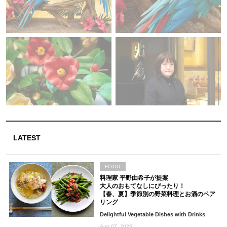
LATEST
FOOD
料理家 平野由希子が提案
大人のおもてなしにぴったり！
【春、夏】季節別の野菜料理とお酒のペア
リング
Delightful Vegetable Dishes with Drinks
Aug 07, 2026