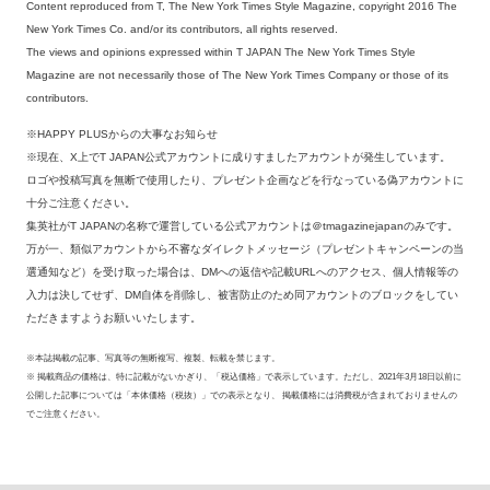
Content reproduced from T, The New York Times Style Magazine, copyright 2016 The
New York Times Co. and/or its contributors, all rights reserved.
The views and opinions expressed within T JAPAN The New York Times Style
Magazine are not necessarily those of The New York Times Company or those of its
contributors.
※HAPPY PLUSからの大事なお知らせ
※現在、X上でT JAPAN公式アカウントに成りすましたアカウントが発生しています。
ロゴや投稿写真を無断で使用したり、プレゼント企画などを行なっている偽アカウントに
十分ご注意ください。
集英社がT JAPANの名称で運営している公式アカウントは＠tmagazinejapanのみです。
万が一、類似アカウントから不審なダイレクトメッセージ（プレゼントキャンペーンの当
選通知など）を受け取った場合は、DMへの返信や記載URLへのアクセス、個人情報等の
入力は決してせず、DM自体を削除し、被害防止のため同アカウントのブロックをしてい
ただきますようお願いいたします。
※本誌掲載の記事、写真等の無断複写、複製、転載を禁じます。
※ 掲載商品の価格は、特に記載がないかぎり、「税込価格」で表示しています。ただし、2021年3月18日以前に
公開した記事については「本体価格（税抜）」での表示となり、 掲載価格には消費税が含まれておりませんの
でご注意ください。