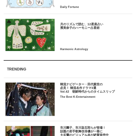
月のリズムで読む、12星座占い
TRENDING
韓流ナビゲーター・田代親世の
必見！ 韓流名作ドラマ3選
Vol.42 朝鮮時代からのタイムスリップ
The Best K-Entertainment
市川團子、市川染五郎らが登場！
話題の若手歌舞伎俳優が一冊に
大反響のビジュアル本が絶賛発売中