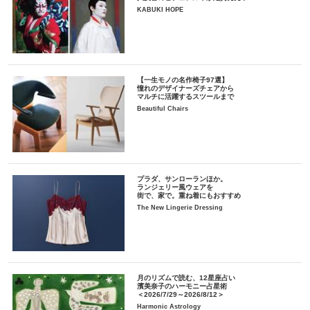
KABUKI HOPE
【一生モノの名作椅子97選】
憧れのデザイナーズチェアから
マルチに活躍するスツールまで
Beautiful Chairs
プラダ、サンローランほか。
ランジェリー風ウェアを
街で、家で。重ね着にもおすすめ
The New Lingerie Dressing
月のリズムで読む、12星座占い
濱美奈子のハーモニー占星術
＜2026/7/29～2026/8/12＞
Harmonic Astrology