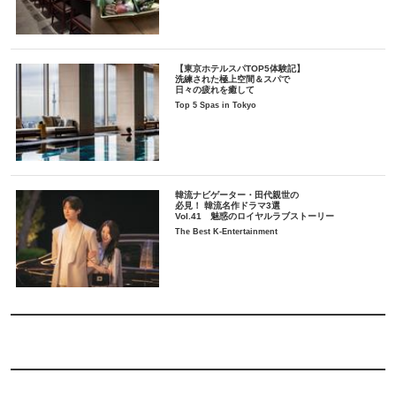
【東京ホテルスパTOP5体験記】
洗練された極上空間＆スパで
日々の疲れを癒して
Top 5 Spas in Tokyo
韓流ナビゲーター・田代親世の
必見！ 韓流名作ドラマ3選
Vol.41 魅惑のロイヤルラブストーリー
The Best K-Entertainment