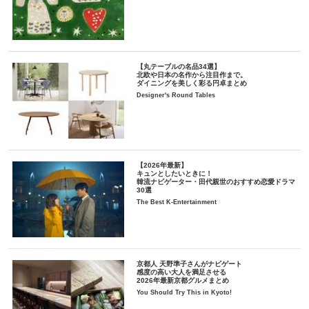
【丸テーブルの名品34選】
北欧や日本の名作から注目作まで。
ダイニングを美しく彩る円卓まとめ
Designer's Round Tables
【2026年最新】
キュンとしたいときに！
韓流ナビゲーター・田代親世のおすすめ恋愛ドラマ
30選
The Best K-Entertainment
京都人 天野準子さんがナビゲート
感度の高い大人を満足させる
2026年最新京都グルメまとめ
You Should Try This in Kyoto!