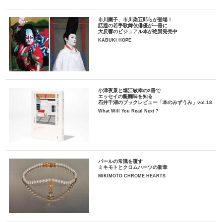
市川團子、市川染五郎らが登場！
話題の若手歌舞伎俳優が一冊に
大反響のビジュアル本が絶賛発売中
KABUKI HOPE
小津夜景と堀江敏幸の2冊で
エッセイの醍醐味を知る
石井千湖のブックレビュー「本のみずうみ」vol.18
What Will You Read Next ?
パールの常識を覆す
ミキモトとクロムハーツの新章
MIKIMOTO CHROME HEARTS