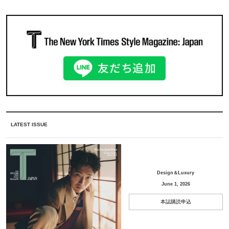
LATEST ISSUE
Design＆Luxury
June 1, 2026
本誌購読申込