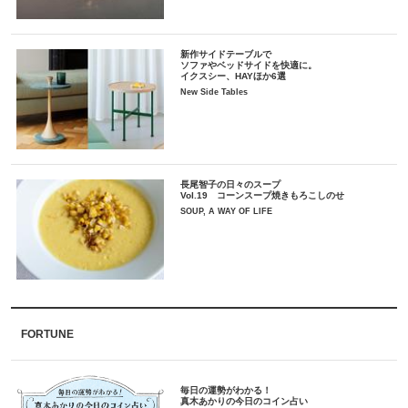
新作サイドテーブルで
ソファやベッドサイドを快適に。
イクスシー、HAYほか6選
New Side Tables
長尾智子の日々のスープ
Vol.19 コーンスープ焼きもろこしのせ
SOUP, A WAY OF LIFE
FORTUNE
毎日の運勢がわかる！