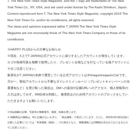
T, The New York Times Style Magazine, and the T logo are trademarks of The New
York Times Co., NY, USA, and are used under license by The Asahi Shimbun, Japan.
Content reproduced from T, The New York Times Style Magazine, copyright 2016 The
New York Times Co. and/or its contributors, all rights reserved.
The views and opinions expressed within T JAPAN The New York Times Style
Magazine are not necessarily those of The New York Times Company or those of its
contributors.
※HAPPY PLUSからの大事なお知らせ
※現在、X上でT JAPAN公式アカウントに成りすましたアカウントが発生しています。
ロゴや投稿写真を無断で使用したり、プレゼント企画などを行なっている偽アカウントに
十分ご注意ください。
集英社がT JAPANの名称で運営している公式アカウントは＠tmagazinejapanのみです。
万が一、類似アカウントから不審なダイレクトメッセージ（プレゼントキャンペーンの当
選通知など）を受け取った場合は、DMへの返信や記載URLへのアクセス、個人情報等の
入力は決してせず、DM自体を削除し、被害防止のため同アカウントのブロックをしてい
ただきますようお願いいたします。
※本誌掲載の記事、写真等の無断複写、複製、転載を禁じます。
※ 掲載商品の価格は、特に記載がないかぎり、「税込価格」で表示しています。ただし、2021年3月18日以前に
公開した記事については「本体価格（税抜）」での表示となり、 掲載価格には消費税が含まれておりませんの
でご注意ください。