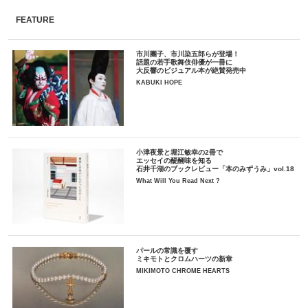
FEATURE
市川團子、市川染五郎らが登場！
話題の若手歌舞伎俳優が一冊に
大反響のビジュアル本が絶賛発売中
KABUKI HOPE
小津夜景と堀江敏幸の2冊で
エッセイの醍醐味を知る
石井千湖のブックレビュー「本のみずうみ」vol.18
What Will You Read Next ?
パールの常識を覆す
ミキモトとクロムハーツの新章
MIKIMOTO CHROME HEARTS