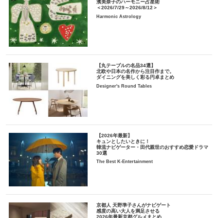
濱美奈子のハーモニー占星術
＜2026/7/29～2026/8/12＞
Harmonic Astrology
【丸テーブルの名品34選】
北欧や日本の名作から注目作まで。
ダイニングを美しく彩る円卓まとめ
Designer's Round Tables
【2026年最新】
キュンとしたいときに！
韓流ナビゲーター・田代親世のおすすめ恋愛ドラマ
30選
The Best K-Entertainment
京都人 天野準子さんがナビゲート
感度の高い大人を満足させる
2026年最新京都グルメまとめ