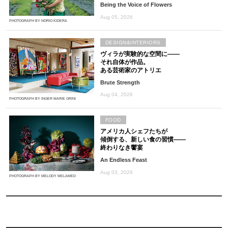
Being the Voice of Flowers
Aug 05, 2026
PHOTOGRAPH BY NORIO KIDERA
DESIGN&INTERIORS
ヴィラが実験的な空間に――
それ自体が作品。
ある芸術家のアトリエ
Brute Strength
Aug 04, 2026
PHOTOGRAPH BY INGER MARIE GRINI
FOOD
アメリカ人シェフたちが
傾倒する、新しい食の習慣――
終わりなき饗宴
An Endless Feast
Aug 03, 2026
PHOTOGRAPH BY MELODY MELAMED