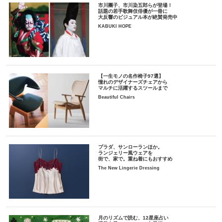
市川團子、市川染五郎らが登場！
話題の若手歌舞伎俳優が一冊に
大反響のビジュアル本が絶賛発売中
KABUKI HOPE
【一生モノの名作椅子97選】
憧れのデザイナーズチェアから
マルチに活躍するスツールまで
Beautiful Chairs
プラダ、サンローランほか。
ランジェリー風ウェアを
街で、家で。重ね着にもおすすめ
The New Lingerie Dressing
月のリズムで読む、12星座占い