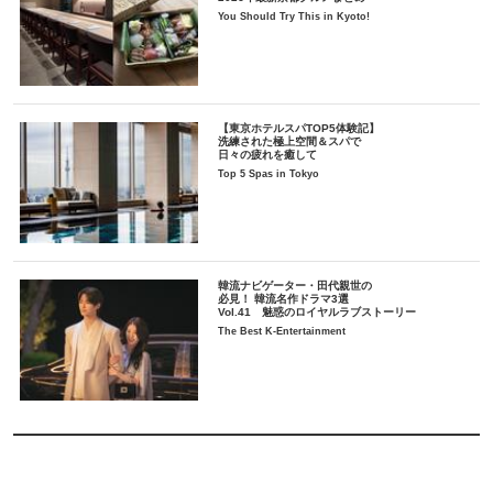
You Should Try This in Kyoto!
【東京ホテルスパTOP5体験記】
洗練された極上空間＆スパで
日々の疲れを癒して
Top 5 Spas in Tokyo
韓流ナビゲーター・田代親世の
必見！ 韓流名作ドラマ3選
Vol.41 魅惑のロイヤルラブストーリー
The Best K-Entertainment