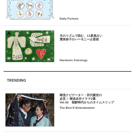
月のリズムで読む、12星座占い
TRENDING
韓流ナビゲーター・田代親世の
必見！ 韓流名作ドラマ3選
Vol.42 朝鮮時代からのタイムスリップ
The Best K-Entertainment