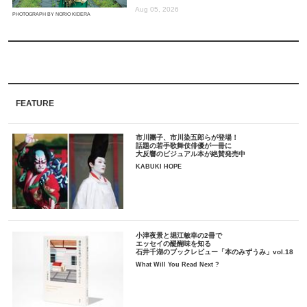
Aug 05, 2026
PHOTOGRAPH BY NORIO KIDERA
FEATURE
市川團子、市川染五郎らが登場！
話題の若手歌舞伎俳優が一冊に
大反響のビジュアル本が絶賛発売中
KABUKI HOPE
小津夜景と堀江敏幸の2冊で
エッセイの醍醐味を知る
石井千湖のブックレビュー「本のみずうみ」vol.18
What Will You Read Next ?