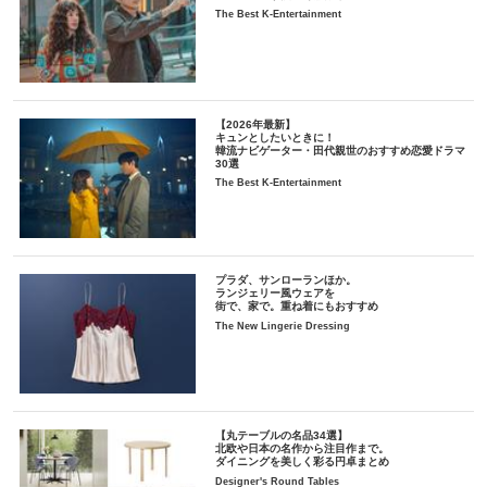
The Best K-Entertainment
【2026年最新】
キュンとしたいときに！
韓流ナビゲーター・田代親世のおすすめ恋愛ドラマ
30選
The Best K-Entertainment
プラダ、サンローランほか。
ランジェリー風ウェアを
街で、家で。重ね着にもおすすめ
The New Lingerie Dressing
【丸テーブルの名品34選】
北欧や日本の名作から注目作まで。
ダイニングを美しく彩る円卓まとめ
Designer's Round Tables