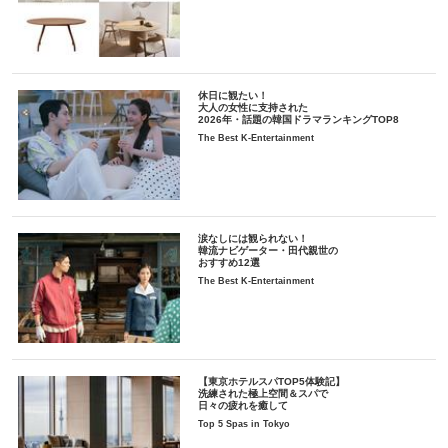
休日に観たい！
大人の女性に支持された
2026年・話題の韓国ドラマランキングTOP8
The Best K-Entertainment
涙なしには観られない！
韓流ナビゲーター・田代親世の
おすすめ12選
The Best K-Entertainment
【東京ホテルスパTOP5体験記】
洗練された極上空間＆スパで
日々の疲れを癒して
Top 5 Spas in Tokyo