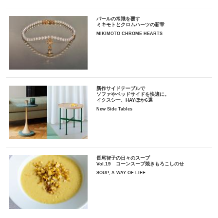
パールの常識を覆す
ミキモトとクロムハーツの新章
MIKIMOTO CHROME HEARTS
新作サイドテーブルで
ソファやベッドサイドを快適に。
イクスシー、HAYほか6選
New Side Tables
長尾智子の日々のスープ
Vol.19 コーンスープ焼きもろこしのせ
SOUP, A WAY OF LIFE