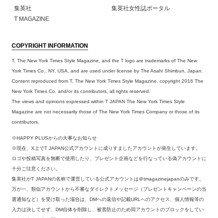
集英社
集英社女性誌ポータル
T MAGAZINE
COPYRIGHT INFORMATION
T, The New York Times Style Magazine, and the T logo are trademarks of The New
York Times Co., NY, USA, and are used under license by The Asahi Shimbun, Japan.
Content reproduced from T, The New York Times Style Magazine, copyright 2016 The
New York Times Co. and/or its contributors, all rights reserved.
The views and opinions expressed within T JAPAN The New York Times Style
Magazine are not necessarily those of The New York Times Company or those of its
contributors.
※HAPPY PLUSからの大事なお知らせ
※現在、X上でT JAPAN公式アカウントに成りすましたアカウントが発生しています。
ロゴや投稿写真を無断で使用したり、プレゼント企画などを行なっている偽アカウントに
十分ご注意ください。
集英社がT JAPANの名称で運営している公式アカウントは＠tmagazinejapanのみです。
万が一、類似アカウントから不審なダイレクトメッセージ（プレゼントキャンペーンの当
選通知など）を受け取った場合は、DMへの返信や記載URLへのアクセス、個人情報等の
入力は決してせず、DM自体を削除し、被害防止のため同アカウントのブロックをしてい