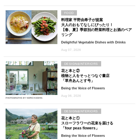
FOOD
料理家 平野由希子が提案
大人のおもてなしにぴったり！
【春、夏】季節別の野菜料理とお酒のペア
リング
Delightful Vegetable Dishes with Drinks
Aug 07, 2026
DESIGN&INTERIORS
花と本と②
植物と人をそっとつなぐ書店
「草舟あんとす号」
Being the Voice of Flowers
Aug 06, 2026
PHOTOGRAPHS BY NORIO KIDERA
DESIGN&INTERIORS
花と本と①
スローフラワーの花束を届ける
「four peas flowers」
Being the Voice of Flowers