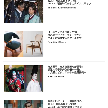
必見！ 韓流名作ドラマ3選
Vol.42 朝鮮時代からのタイムスリップ
The Best K-Entertainment
【一生モノの名作椅子97選】
憧れのデザイナーズチェアから
マルチに活躍するスツールまで
Beautiful Chairs
市川團子、市川染五郎らが登場！
話題の若手歌舞伎俳優が一冊に
大反響のビジュアル本が絶賛発売中
KABUKI HOPE
韓流ナビゲーター・田代親世の
必見！ 韓流名作ドラマ3選
Vol.43 40代男の最強ラブコメ