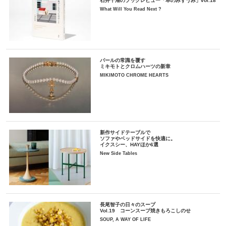
石井千湖のブックレビュー「本のみずうみ」vol.18
What Will You Read Next ?
パールの常識を覆す
ミキモトとクロムハーツの新章
MIKIMOTO CHROME HEARTS
新作サイドテーブルで
ソファやベッドサイドを快適に。
イクスシー、HAYほか6選
New Side Tables
長尾智子の日々のスープ
Vol.19 コーンスープ焼きもろこしのせ
SOUP, A WAY OF LIFE