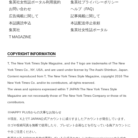
集英社女性誌ポータル利用規約
集英社プライバシーポリシー
お問い合わせ
ヘルプ（FAQ）
広告掲載に関して
記事掲載に関して
本誌購読申込
本誌配送停止依頼
集英社
集英社女性誌ポータル
T MAGAZINE
COPYRIGHT INFORMATION
T, The New York Times Style Magazine, and the T logo are trademarks of The New
York Times Co., NY, USA, and are used under license by The Asahi Shimbun, Japan.
Content reproduced from T, The New York Times Style Magazine, copyright 2016 The
New York Times Co. and/or its contributors, all rights reserved.
The views and opinions expressed within T JAPAN The New York Times Style
Magazine are not necessarily those of The New York Times Company or those of its
contributors.
※HAPPY PLUSからの大事なお知らせ
※現在、X上でT JAPAN公式アカウントに成りすましたアカウントが発生しています。
ロゴや投稿写真を無断で使用したり、プレゼント企画などを行なっている偽アカウントに
十分ご注意ください。