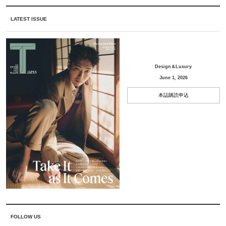
LATEST ISSUE
Design＆Luxury
June 1, 2026
本誌購読申込
FOLLOW US