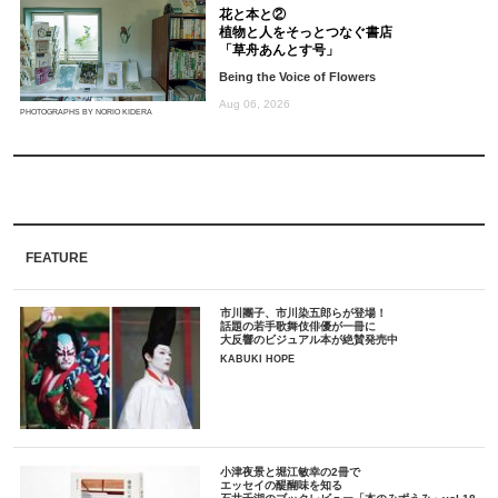
花と本と②
植物と人をそっとつなぐ書店
「草舟あんとす号」
Being the Voice of Flowers
Aug 06, 2026
PHOTOGRAPHS BY NORIO KIDERA
FEATURE
市川團子、市川染五郎らが登場！
話題の若手歌舞伎俳優が一冊に
大反響のビジュアル本が絶賛発売中
KABUKI HOPE
小津夜景と堀江敏幸の2冊で
エッセイの醍醐味を知る