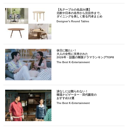
【丸テーブルの名品34選】
北欧や日本の名作から注目作まで。
ダイニングを美しく彩る円卓まとめ
Designer's Round Tables
休日に観たい！
大人の女性に支持された
2026年・話題の韓国ドラマランキングTOP8
The Best K-Entertainment
涙なしには観られない！
韓流ナビゲーター・田代親世の
おすすめ12選
The Best K-Entertainment