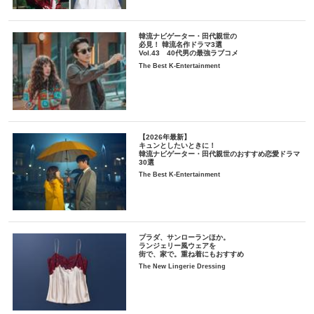
韓流ナビゲーター・田代親世の
必見！ 韓流名作ドラマ3選
Vol.43 40代男の最強ラブコメ
The Best K-Entertainment
【2026年最新】
キュンとしたいときに！
韓流ナビゲーター・田代親世のおすすめ恋愛ドラマ
30選
The Best K-Entertainment
プラダ、サンローランほか。
ランジェリー風ウェアを
街で、家で。重ね着にもおすすめ
The New Lingerie Dressing