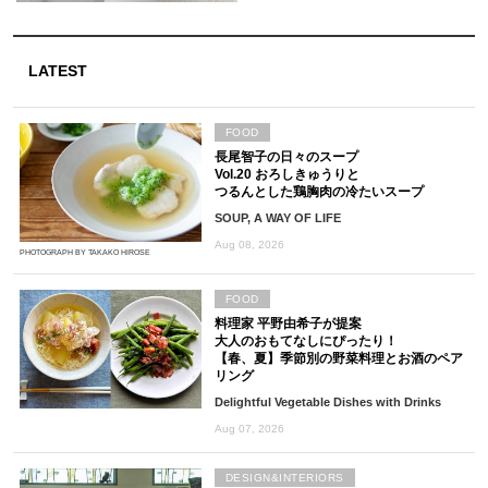
LATEST
FOOD
長尾智子の日々のスープ
Vol.20 おろしきゅうりと
つるんとした鶏胸肉の冷たいスープ
SOUP, A WAY OF LIFE
Aug 08, 2026
PHOTOGRAPH BY TAKAKO HIROSE
FOOD
料理家 平野由希子が提案
大人のおもてなしにぴったり！
【春、夏】季節別の野菜料理とお酒のペア
リング
Delightful Vegetable Dishes with Drinks
Aug 07, 2026
DESIGN&INTERIORS