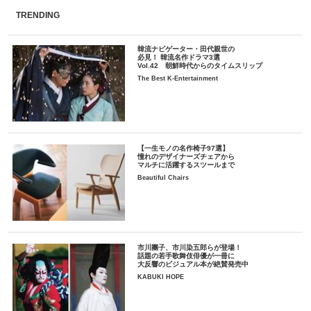
TRENDING
韓流ナビゲーター・田代親世の
必見！ 韓流名作ドラマ3選
Vol.42 朝鮮時代からのタイムスリップ
The Best K-Entertainment
【一生モノの名作椅子97選】
憧れのデザイナーズチェアから
マルチに活躍するスツールまで
Beautiful Chairs
市川團子、市川染五郎らが登場！
話題の若手歌舞伎俳優が一冊に
大反響のビジュアル本が絶賛発売中
KABUKI HOPE