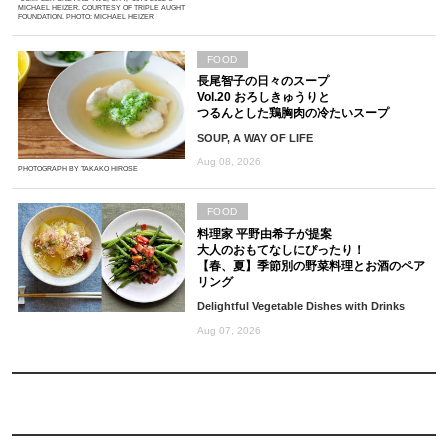
MICHAEL HEIZER. COURTESY OF TRIPLE AUGHT
FOUNDATION. PHOTO: MICHAEL HEIZER
FOOD
長尾智子の日々のスープ
Vol.20 おろしきゅうりと
つるんとした鶏胸肉の冷たいスープ
SOUP, A WAY OF LIFE
Aug 08, 2026
PHOTOGRAPH BY TAKAKO HIROSE
FOOD
料理家 平野由希子が提案
大人のおもてなしにぴったり！
【春、夏】季節別の野菜料理とお酒のペア
リング
Delightful Vegetable Dishes with Drinks
Aug 07, 2026