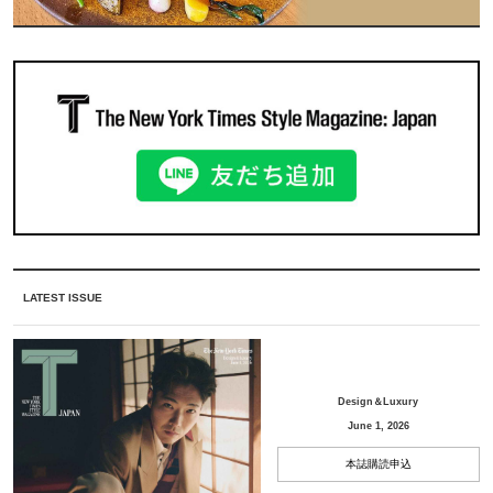
LATEST ISSUE
Design＆Luxury
June 1, 2026
本誌購読申込