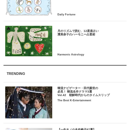
月のリズムで読む、12星座占い
TRENDING
韓流ナビゲーター・田代親世の
必見！ 韓流名作ドラマ3選
Vol.42 朝鮮時代からのタイムスリップ
The Best K-Entertainment
【一生モノの名作椅子97選】