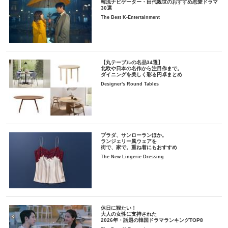
韓流ナビゲーター・田代親世のおすすめ恋愛ドラマ
30選
The Best K-Entertainment
【丸テーブルの名品34選】
北欧や日本の名作から注目作まで。
ダイニングを美しく彩る円卓まとめ
Designer's Round Tables
プラダ、サンローランほか。
ランジェリー風ウェアを
街で、家で。重ね着にもおすすめ
The New Lingerie Dressing
休日に観たい！
大人の女性に支持された
2026年・話題の韓国ドラマランキングTOP8