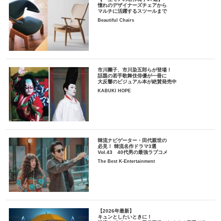
憧れのデザイナーズチェアから
マルチに活躍するスツールまで
Beautiful Chairs
市川團子、市川染五郎らが登場！
話題の若手歌舞伎俳優が一冊に
大反響のビジュアル本が絶賛発売中
KABUKI HOPE
韓流ナビゲーター・田代親世の
必見！ 韓流名作ドラマ3選
Vol.43 40代男の最強ラブコメ
The Best K-Entertainment
【2026年最新】
キュンとしたいときに！