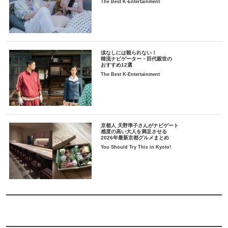
The Best K-Entertainment
涙なしには観られない！
韓流ナビゲーター・田代親世の
おすすめ12選
The Best K-Entertainment
京都人 天野準子さんがナビゲート
感度の高い大人を満足させる
2026年最新京都グルメまとめ
You Should Try This in Kyoto!