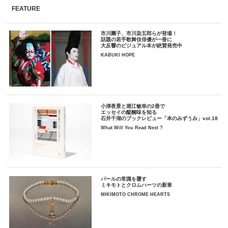
FEATURE
市川團子、市川染五郎らが登場！
話題の若手歌舞伎俳優が一冊に
大反響のビジュアル本が絶賛発売中
KABUKI HOPE
小津夜景と堀江敏幸の2冊で
エッセイの醍醐味を知る
石井千湖のブックレビュー「本のみずうみ」vol.18
What Will You Read Next ?
パールの常識を覆す
ミキモトとクロムハーツの新章
MIKIMOTO CHROME HEARTS