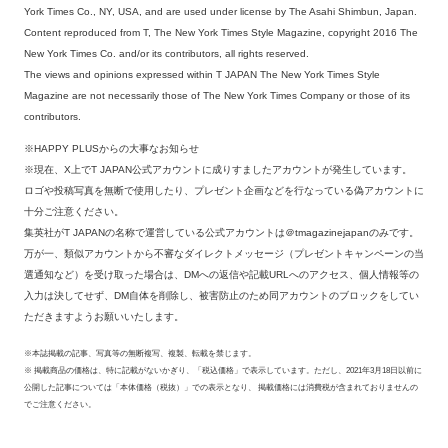
York Times Co., NY, USA, and are used under license by The Asahi Shimbun, Japan.
Content reproduced from T, The New York Times Style Magazine, copyright 2016 The
New York Times Co. and/or its contributors, all rights reserved.
The views and opinions expressed within T JAPAN The New York Times Style
Magazine are not necessarily those of The New York Times Company or those of its
contributors.
※HAPPY PLUSからの大事なお知らせ
※現在、X上でT JAPAN公式アカウントに成りすましたアカウントが発生しています。
ロゴや投稿写真を無断で使用したり、プレゼント企画などを行なっている偽アカウントに
十分ご注意ください。
集英社がT JAPANの名称で運営している公式アカウントは＠tmagazinejapanのみです。
万が一、類似アカウントから不審なダイレクトメッセージ（プレゼントキャンペーンの当
選通知など）を受け取った場合は、DMへの返信や記載URLへのアクセス、個人情報等の
入力は決してせず、DM自体を削除し、被害防止のため同アカウントのブロックをしてい
ただきますようお願いいたします。
※本誌掲載の記事、写真等の無断複写、複製、転載を禁じます。
※ 掲載商品の価格は、特に記載がないかぎり、「税込価格」で表示しています。ただし、2021年3月18日以前に
公開した記事については「本体価格（税抜）」での表示となり、 掲載価格には消費税が含まれておりませんの
でご注意ください。