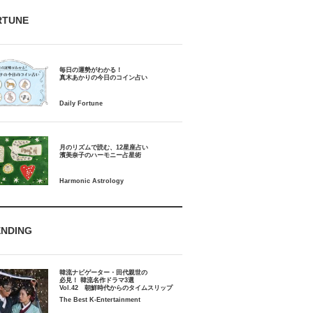
RTUNE
毎日の運勢がわかる！
月のリズムで読む、12星座占い
ENDING
韓流ナビゲーター・田代親世の
必見！ 韓流名作ドラマ3選
Vol.42 朝鮮時代からのタイムスリップ
The Best K-Entertainment