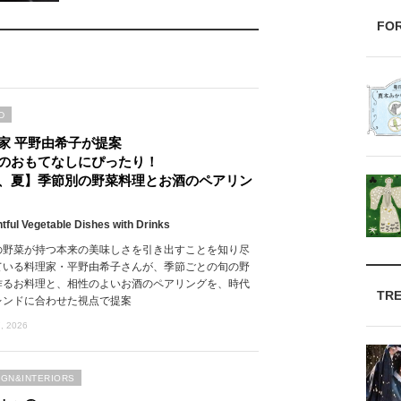
FO
D
家 平野由希子が提案
のおもてなしにぴったり！
、夏】季節別の野菜料理とお酒のペアリン
htful Vegetable Dishes with Drinks
の野菜が持つ本来の美味しさを引き出すことを知り尽
ている料理家・平野由希子さんが、季節ごとの旬の野
作るお料理と、相性のよいお酒のペアリングを、時代
TR
レンドに合わせた視点で提案
, 2026
IGN&INTERIORS