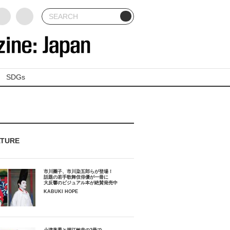
SDGs
ATURE
市川團子、市川染五郎らが登場！
話題の若手歌舞伎俳優が一冊に
大反響のビジュアル本が絶賛発売中
KABUKI HOPE