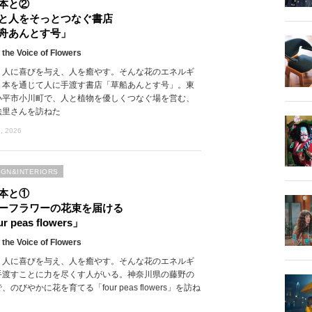
本と②
と人をそっとつなぐ書店
舟あんとす号」
 the Voice of Flowers
、人に喜びを与え、人を癒やす。そんな花のエネルギ
、本を通じて人に手渡す書店「草船あんとす号」。東
小平市小川町で、人と植物を優しくつなぐ場を営む、
絵里さんを訪ねた
, 2026
IGN&INTERIORS
本と①
ーフラワーの花束を届ける
r peas flowers」
 the Voice of Flowers
、人に喜びを与え、人を癒やす。そんな花のエネルギ
手渡すことに力を尽くす人がいる。神奈川県の藤野の
、のびやかに花を育てる「four peas flowers」を訪ね