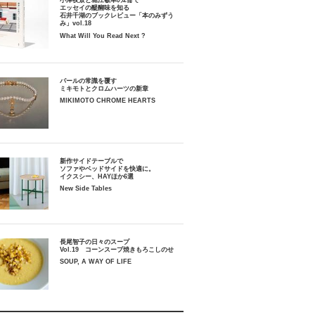
小津夜景と堀江敏幸の2冊で
エッセイの醍醐味を知る
石井千湖のブックレビュー「本のみずう
み」vol.18
What Will You Read Next ?
パールの常識を覆す
ミキモトとクロムハーツの新章
MIKIMOTO CHROME HEARTS
新作サイドテーブルで
ソファやベッドサイドを快適に。
イクスシー、HAYほか6選
New Side Tables
長尾智子の日々のスープ
Vol.19 コーンスープ焼きもろこしのせ
SOUP, A WAY OF LIFE