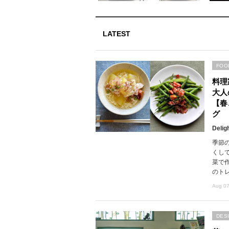
LATEST
FOO
料理
大人
【春
グ
Delig
季節
くし
菜で
のト
Aug 07
DES