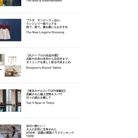
The Best K-Entertainment
プラダ、サンローランほか。
ランジェリー風ウェアを
街で、家で。重ね着にもおすすめ
The New Lingerie Dressing
【丸テーブルの名品34選】
北欧や日本の名作から注目作まで。
ダイニングを美しく彩る円卓まとめ
Designer's Round Tables
【東京ホテルスパTOP5体験記】
洗練された極上空間＆スパで
日々の疲れを癒して
Top 5 Spas in Tokyo
休日に観たい！
大人の女性に支持された
2026年・話題の韓国ドラマランキング
TOP8