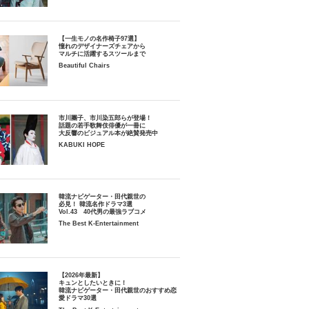
【一生モノの名作椅子97選】
憧れのデザイナーズチェアから
マルチに活躍するスツールまで
Beautiful Chairs
市川團子、市川染五郎らが登場！
話題の若手歌舞伎俳優が一冊に
大反響のビジュアル本が絶賛発売中
KABUKI HOPE
韓流ナビゲーター・田代親世の
必見！ 韓流名作ドラマ3選
Vol.43 40代男の最強ラブコメ
The Best K-Entertainment
【2026年最新】
キュンとしたいときに！
韓流ナビゲーター・田代親世のおすすめ恋
愛ドラマ30選