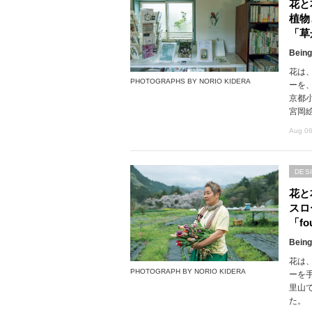
花と
植物
「草
Being
花は
PHOTOGRAPHS BY NORIO KIDERA
ーを
京都
宮岡
Aug 06
DES
花と
スロ
「fou
Being
花は
PHOTOGRAPH BY NORIO KIDERA
ーを
里山で
た。