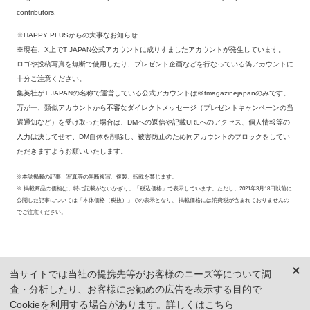
contributors.
※HAPPY PLUSからの大事なお知らせ
※現在、X上でT JAPAN公式アカウントに成りすましたアカウントが発生しています。
ロゴや投稿写真を無断で使用したり、プレゼント企画などを行なっている偽アカウントに
十分ご注意ください。
集英社がT JAPANの名称で運営している公式アカウントは＠tmagazinejapanのみです。
万が一、類似アカウントから不審なダイレクトメッセージ（プレゼントキャンペーンの当
選通知など）を受け取った場合は、DMへの返信や記載URLへのアクセス、個人情報等の
入力は決してせず、DM自体を削除し、被害防止のため同アカウントのブロックをしてい
ただきますようお願いいたします。
※本誌掲載の記事、写真等の無断複写、複製、転載を禁じます。
※ 掲載商品の価格は、特に記載がないかぎり、「税込価格」で表示しています。ただし、2021年3月18日以前に
公開した記事については「本体価格（税抜）」での表示となり、 掲載価格には消費税が含まれておりませんの
でご注意ください。
当サイトでは当社の提携先等がお客様のニーズ等について調
査・分析したり、お客様にお勧めの広告を表示する目的で
Cookieを利用する場合があります。詳しくは
こちら