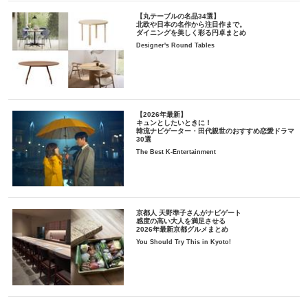
【丸テーブルの名品34選】
北欧や日本の名作から注目作まで。
ダイニングを美しく彩る円卓まとめ
Designer's Round Tables
【2026年最新】
キュンとしたいときに！
韓流ナビゲーター・田代親世のおすすめ恋愛ドラマ
30選
The Best K-Entertainment
京都人 天野準子さんがナビゲート
感度の高い大人を満足させる
2026年最新京都グルメまとめ
You Should Try This in Kyoto!