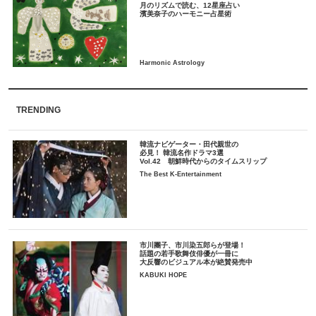
月のリズムで読む、12星座占い
TRENDING
韓流ナビゲーター・田代親世の
必見！ 韓流名作ドラマ3選
Vol.42 朝鮮時代からのタイムスリップ
The Best K-Entertainment
市川團子、市川染五郎らが登場！
話題の若手歌舞伎俳優が一冊に
大反響のビジュアル本が絶賛発売中
KABUKI HOPE