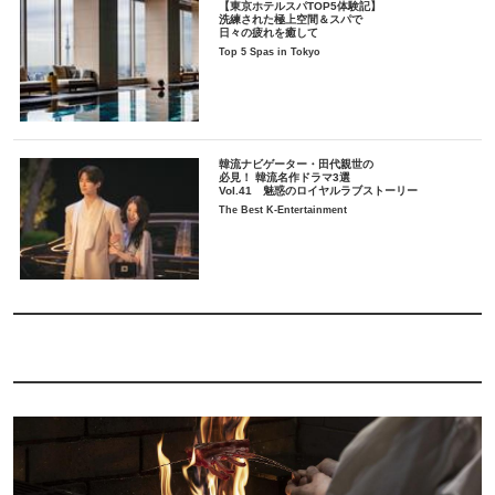
【東京ホテルスパTOP5体験記】
洗練された極上空間＆スパで
日々の疲れを癒して
Top 5 Spas in Tokyo
韓流ナビゲーター・田代親世の
必見！ 韓流名作ドラマ3選
Vol.41 魅惑のロイヤルラブストーリー
The Best K-Entertainment