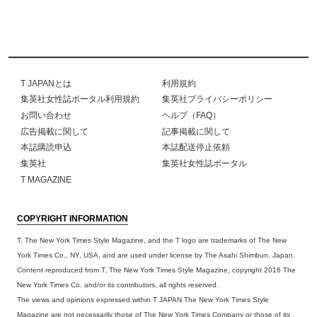
T JAPANとは
利用規約
集英社女性誌ポータル利用規約
集英社プライバシーポリシー
お問い合わせ
ヘルプ（FAQ）
広告掲載に関して
記事掲載に関して
本誌購読申込
本誌配送停止依頼
集英社
集英社女性誌ポータル
T MAGAZINE
COPYRIGHT INFORMATION
T, The New York Times Style Magazine, and the T logo are trademarks of The New
York Times Co., NY, USA, and are used under license by The Asahi Shimbun, Japan.
Content reproduced from T, The New York Times Style Magazine, copyright 2016 The
New York Times Co. and/or its contributors, all rights reserved.
The views and opinions expressed within T JAPAN The New York Times Style
Magazine are not necessarily those of The New York Times Company or those of its