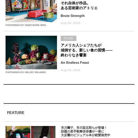
それ自体が作品。
ある芸術家のアトリエ
Brute Strength
Aug 04, 2026
PHOTOGRAPH BY INGER MARIE GRINI
FOOD
アメリカ人シェフたちが
傾倒する、新しい食の習慣――
終わりなき饗宴
An Endless Feast
Aug 03, 2026
PHOTOGRAPH BY MELODY MELAMED
FEATURE
市川團子、市川染五郎らが登場！
話題の若手歌舞伎俳優が一冊に
大反響のビジュアル本が絶賛発売中