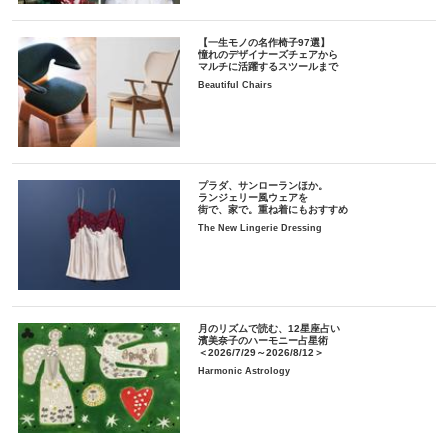
【一生モノの名作椅子97選】
憧れのデザイナーズチェアから
マルチに活躍するスツールまで
Beautiful Chairs
プラダ、サンローランほか。
ランジェリー風ウェアを
街で、家で。重ね着にもおすすめ
The New Lingerie Dressing
月のリズムで読む、12星座占い
濱美奈子のハーモニー占星術
＜2026/7/29～2026/8/12＞
Harmonic Astrology