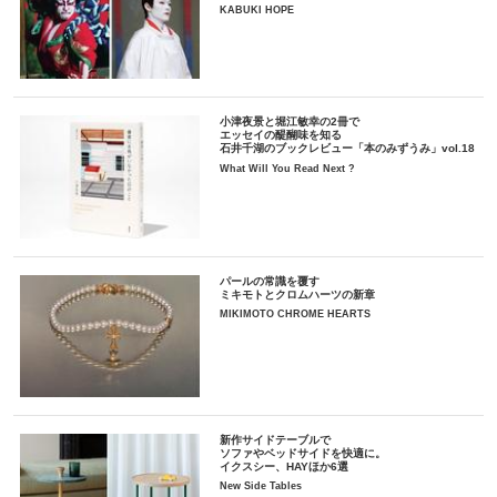
KABUKI HOPE
小津夜景と堀江敏幸の2冊で
エッセイの醍醐味を知る
石井千湖のブックレビュー「本のみずうみ」vol.18
What Will You Read Next ?
パールの常識を覆す
ミキモトとクロムハーツの新章
MIKIMOTO CHROME HEARTS
新作サイドテーブルで
ソファやベッドサイドを快適に。
イクスシー、HAYほか6選
New Side Tables