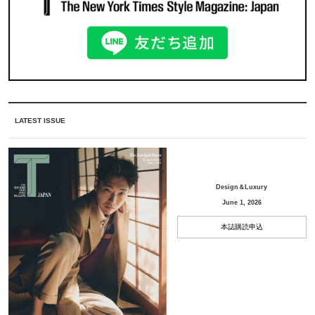
LATEST ISSUE
Design＆Luxury
June 1, 2026
本誌購読申込