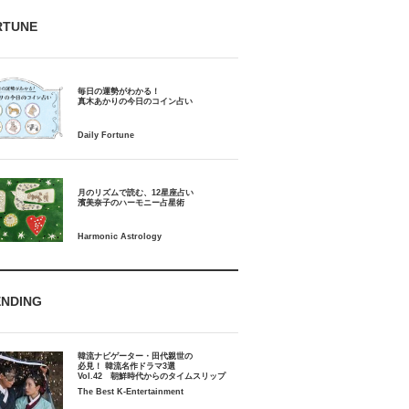
RTUNE
毎日の運勢がわかる！
月のリズムで読む、12星座占い
ENDING
韓流ナビゲーター・田代親世の
必見！ 韓流名作ドラマ3選
Vol.42 朝鮮時代からのタイムスリップ
The Best K-Entertainment