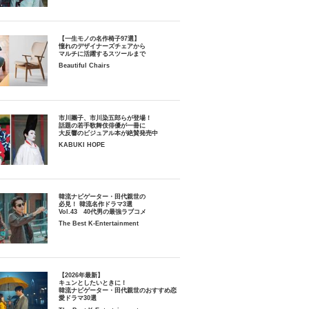
【一生モノの名作椅子97選】
憧れのデザイナーズチェアから
マルチに活躍するスツールまで
Beautiful Chairs
市川團子、市川染五郎らが登場！
話題の若手歌舞伎俳優が一冊に
大反響のビジュアル本が絶賛発売中
KABUKI HOPE
韓流ナビゲーター・田代親世の
必見！ 韓流名作ドラマ3選
Vol.43 40代男の最強ラブコメ
The Best K-Entertainment
【2026年最新】
キュンとしたいときに！
韓流ナビゲーター・田代親世のおすすめ恋
愛ドラマ30選