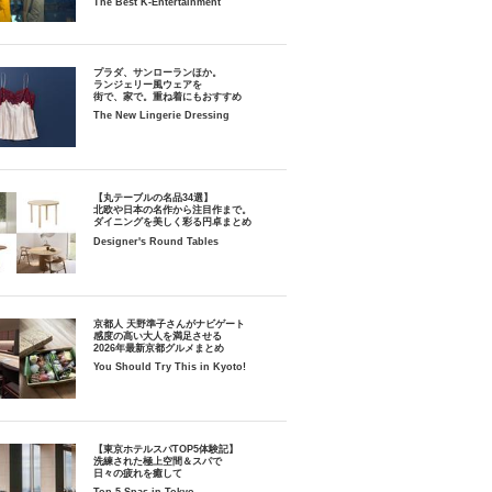
The Best K-Entertainment
プラダ、サンローランほか。
ランジェリー風ウェアを
街で、家で。重ね着にもおすすめ
The New Lingerie Dressing
【丸テーブルの名品34選】
北欧や日本の名作から注目作まで。
ダイニングを美しく彩る円卓まとめ
Designer's Round Tables
京都人 天野準子さんがナビゲート
感度の高い大人を満足させる
2026年最新京都グルメまとめ
You Should Try This in Kyoto!
【東京ホテルスパTOP5体験記】
洗練された極上空間＆スパで
日々の疲れを癒して