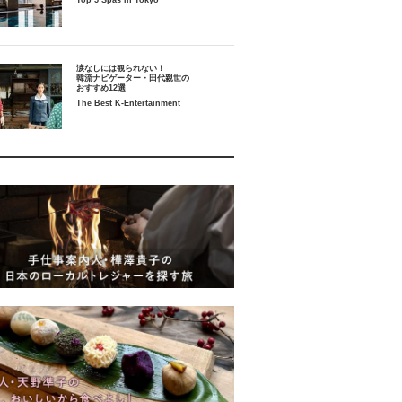
Top 5 Spas in Tokyo
涙なしには観られない！
韓流ナビゲーター・田代親世の
おすすめ12選
The Best K-Entertainment