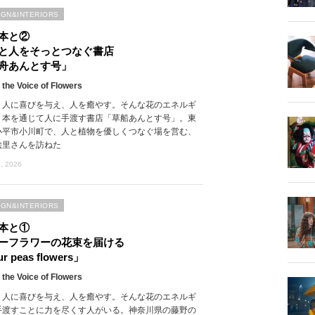
IGN&INTERIORS
本と②
と人をそっとつなぐ書店
舟あんとす号」
 the Voice of Flowers
、人に喜びを与え、人を癒やす。そんな花のエネルギ
、本を通じて人に手渡す書店「草船あんとす号」。東
小平市小川町で、人と植物を優しくつなぐ場を営む、
絵里さんを訪ねた
, 2026
IGN&INTERIORS
本と①
ーフラワーの花束を届ける
r peas flowers」
 the Voice of Flowers
、人に喜びを与え、人を癒やす。そんな花のエネルギ
手渡すことに力を尽くす人がいる。神奈川県の藤野の