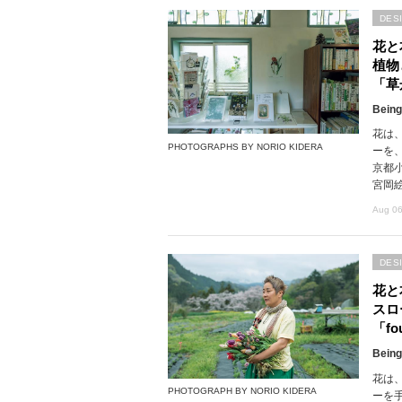
DES
花と
植物
「草
Being
花は
PHOTOGRAPHS BY NORIO KIDERA
ーを
京都
宮岡
Aug 06
DES
花と
スロ
「fou
Being
花は
PHOTOGRAPH BY NORIO KIDERA
ーを