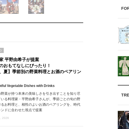
FO
D
家 平野由希子が提案
のおもてなしにぴったり！
、夏】季節別の野菜料理とお酒のペアリン
htful Vegetable Dishes with Drinks
の野菜が持つ本来の美味しさを引き出すことを知り尽
TR
ている料理家・平野由希子さんが、季節ごとの旬の野
作るお料理と、相性のよいお酒のペアリングを、時代
レンドに合わせた視点で提案
, 2026