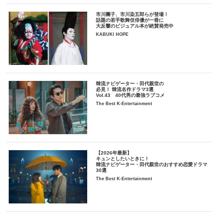
市川團子、市川染五郎らが登場！
話題の若手歌舞伎俳優が一冊に
大反響のビジュアル本が絶賛発売中
KABUKI HOPE
韓流ナビゲーター・田代親世の
必見！ 韓流名作ドラマ3選
Vol.43 40代男の最強ラブコメ
The Best K-Entertainment
【2026年最新】
キュンとしたいときに！
韓流ナビゲーター・田代親世のおすすめ恋愛ドラマ
30選
The Best K-Entertainment