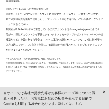
contributors.
※HAPPY PLUSからの大事なお知らせ
※現在、X上でT JAPAN公式アカウントに成りすましたアカウントが発生しています。
ロゴや投稿写真を無断で使用したり、プレゼント企画などを行なっている偽アカウントに
十分ご注意ください。
集英社がT JAPANの名称で運営している公式アカウントは＠tmagazinejapanのみです。
万が一、類似アカウントから不審なダイレクトメッセージ（プレゼントキャンペーンの当
選通知など）を受け取った場合は、DMへの返信や記載URLへのアクセス、個人情報等の
入力は決してせず、DM自体を削除し、被害防止のため同アカウントのブロックをしてい
ただきますようお願いいたします。
※本誌掲載の記事、写真等の無断複写、複製、転載を禁じます。
※ 掲載商品の価格は、特に記載がないかぎり、「税込価格」で表示しています。ただし、2021年3月18日以前に
公開した記事については「本体価格（税抜）」での表示となり、 掲載価格には消費税が含まれておりませんの
でご注意ください。
当サイトでは当社の提携先等がお客様のニーズ等について調
査・分析したり、お客様にお勧めの広告を表示する目的で
Cookieを利用する場合があります。詳しくは
こちら