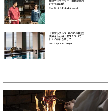
韓流ナビゲーター・田代親世の
おすすめ12選
The Best K-Entertainment
【東京ホテルスパTOP5体験記】
洗練された極上空間＆スパで
日々の疲れを癒して
Top 5 Spas in Tokyo