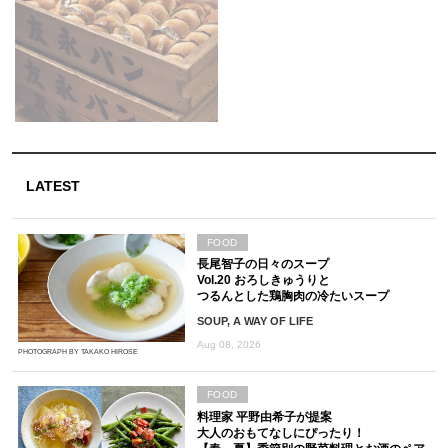
LATEST
FOOD
長尾智子の日々のスープ
Vol.20 おろしきゅうりと
つるんとした鶏胸肉の冷たいスープ
SOUP, A WAY OF LIFE
Aug 08, 2026
PHOTOGRAPH BY TAKAKO HIROSE
FOOD
料理家 平野由希子が提案
大人のおもてなしにぴったり！