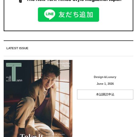
LATEST ISSUE
Design＆Luxury
June 1, 2026
本誌購読申込