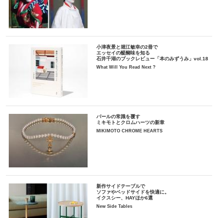
小津夜景と堀江敏幸の2冊で
エッセイの醍醐味を知る
石井千湖のブックレビュー「本のみずうみ」vol.18
What Will You Read Next ?
パールの常識を覆す
ミキモトとクロムハーツの新章
MIKIMOTO CHROME HEARTS
新作サイドテーブルで
ソファやベッドサイドを快適に。
イクスシー、HAYほか6選
New Side Tables