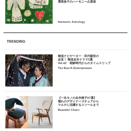
TRENDING
韓流ナビゲーター・田代親世の
必見！ 韓流名作ドラマ3選
Vol.42 朝鮮時代からのタイムスリップ
The Best K-Entertainment
【一生モノの名作椅子97選】
憧れのデザイナーズチェアから
マルチに活躍するスツールまで
Beautiful Chairs