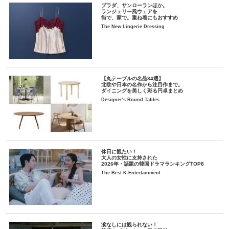
プラダ、サンローランほか。
ランジェリー風ウェアを
街で、家で。重ね着にもおすすめ
The New Lingerie Dressing
【丸テーブルの名品34選】
北欧や日本の名作から注目作まで。
ダイニングを美しく彩る円卓まとめ
Designer's Round Tables
休日に観たい！
大人の女性に支持された
2026年・話題の韓国ドラマランキングTOP8
The Best K-Entertainment
涙なしには観られない！