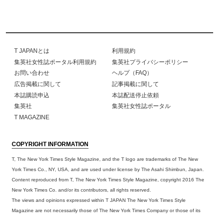
T JAPANとは
利用規約
集英社女性誌ポータル利用規約
集英社プライバシーポリシー
お問い合わせ
ヘルプ（FAQ）
広告掲載に関して
記事掲載に関して
本誌購読申込
本誌配送停止依頼
集英社
集英社女性誌ポータル
T MAGAZINE
COPYRIGHT INFORMATION
T, The New York Times Style Magazine, and the T logo are trademarks of The New
York Times Co., NY, USA, and are used under license by The Asahi Shimbun, Japan.
Content reproduced from T, The New York Times Style Magazine, copyright 2016 The
New York Times Co. and/or its contributors, all rights reserved.
The views and opinions expressed within T JAPAN The New York Times Style
Magazine are not necessarily those of The New York Times Company or those of its