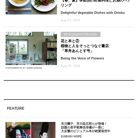
【春、夏】季節別の野菜料理とお酒のペア
リング
Delightful Vegetable Dishes with Drinks
Aug 07, 2026
DESIGN&INTERIORS
花と本と②
植物と人をそっとつなぐ書店
「草舟あんとす号」
Being the Voice of Flowers
Aug 06, 2026
PHOTOGRAPHS BY NORIO KIDERA
FEATURE
市川團子、市川染五郎らが登場！
話題の若手歌舞伎俳優が一冊に
大反響のビジュアル本が絶賛発売中
KABUKI HOPE