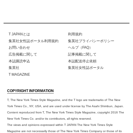
T JAPANとは
利用規約
集英社女性誌ポータル利用規約
集英社プライバシーポリシー
お問い合わせ
ヘルプ（FAQ）
広告掲載に関して
記事掲載に関して
本誌購読申込
本誌配送停止依頼
集英社
集英社女性誌ポータル
T MAGAZINE
COPYRIGHT INFORMATION
T, The New York Times Style Magazine, and the T logo are trademarks of The New
York Times Co., NY, USA, and are used under license by The Asahi Shimbun, Japan.
Content reproduced from T, The New York Times Style Magazine, copyright 2016 The
New York Times Co. and/or its contributors, all rights reserved.
The views and opinions expressed within T JAPAN The New York Times Style
Magazine are not necessarily those of The New York Times Company or those of its