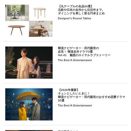
【丸テーブルの名品34選】
北欧や日本の名作から注目作まで。
ダイニングを美しく彩る円卓まとめ
Designer's Round Tables
韓流ナビゲーター・田代親世の
必見！ 韓流名作ドラマ3選
Vol.41 魅惑のロイヤルラブストーリー
The Best K-Entertainment
【2026年最新】
キュンとしたいときに！
韓流ナビゲーター・田代親世のおすすめ恋愛ドラマ
30選
The Best K-Entertainment