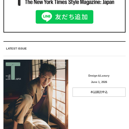
LATEST ISSUE
Design＆Luxury
June 1, 2026
本誌購読申込