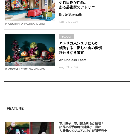
それ自体が作品。
ある芸術家のアトリエ
Brute Strength
Aug 04, 2026
PHOTOGRAPH BY INGER MARIE GRINI
FOOD
アメリカ人シェフたちが
傾倒する、新しい食の習慣――
終わりなき饗宴
An Endless Feast
Aug 03, 2026
PHOTOGRAPH BY MELODY MELAMED
FEATURE
市川團子、市川染五郎らが登場！
話題の若手歌舞伎俳優が一冊に
大反響のビジュアル本が絶賛発売中