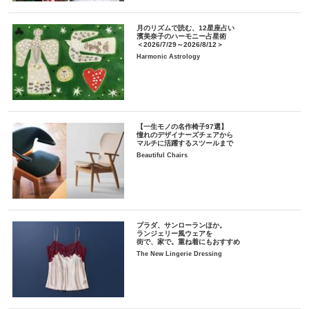
月のリズムで読む、12星座占い
濱美奈子のハーモニー占星術
＜2026/7/29～2026/8/12＞
Harmonic Astrology
【一生モノの名作椅子97選】
憧れのデザイナーズチェアから
マルチに活躍するスツールまで
Beautiful Chairs
プラダ、サンローランほか。
ランジェリー風ウェアを
街で、家で。重ね着にもおすすめ
The New Lingerie Dressing