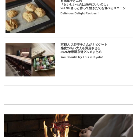
有元葉子さんの
「おいしいものは身体にいいのよ」
Vol.36 さっと作って焼きたてを食べるスコーン
Delicious Delight Recipes！
京都人 天野準子さんがナビゲート
感度の高い大人を満足させる
2026年最新京都グルメまとめ
You Should Try This in Kyoto!