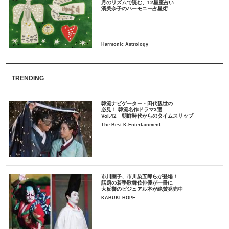
月のリズムで読む、12星座占い
TRENDING
韓流ナビゲーター・田代親世の
必見！ 韓流名作ドラマ3選
Vol.42 朝鮮時代からのタイムスリップ
The Best K-Entertainment
市川團子、市川染五郎らが登場！
話題の若手歌舞伎俳優が一冊に
大反響のビジュアル本が絶賛発売中
KABUKI HOPE