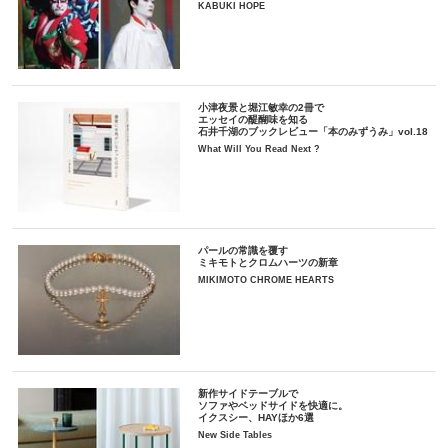
KABUKI HOPE
小津夜景と堀江敏幸の2冊で
エッセイの醍醐味を知る
石井千湖のブックレビュー「本のみずうみ」vol.18
What Will You Read Next ?
パールの常識を覆す
ミキモトとクロムハーツの新章
MIKIMOTO CHROME HEARTS
新作サイドテーブルで
ソファやベッドサイドを快適に。
イクスシー、HAYほか6選
New Side Tables