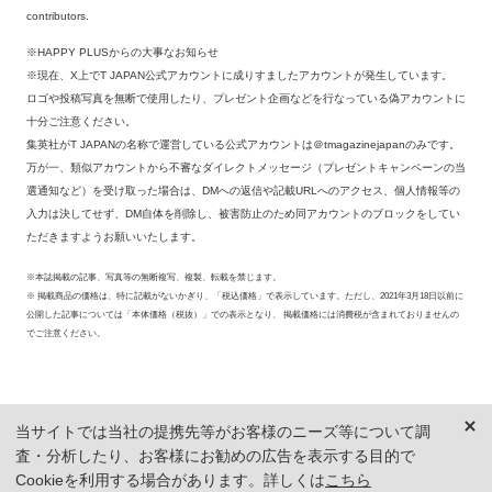
contributors.
※HAPPY PLUSからの大事なお知らせ
※現在、X上でT JAPAN公式アカウントに成りすましたアカウントが発生しています。
ロゴや投稿写真を無断で使用したり、プレゼント企画などを行なっている偽アカウントに
十分ご注意ください。
集英社がT JAPANの名称で運営している公式アカウントは＠tmagazinejapanのみです。
万が一、類似アカウントから不審なダイレクトメッセージ（プレゼントキャンペーンの当
選通知など）を受け取った場合は、DMへの返信や記載URLへのアクセス、個人情報等の
入力は決してせず、DM自体を削除し、被害防止のため同アカウントのブロックをしてい
ただきますようお願いいたします。
※本誌掲載の記事、写真等の無断複写、複製、転載を禁じます。
※ 掲載商品の価格は、特に記載がないかぎり、「税込価格」で表示しています。ただし、2021年3月18日以前に
公開した記事については「本体価格（税抜）」での表示となり、 掲載価格には消費税が含まれておりませんの
でご注意ください。
当サイトでは当社の提携先等がお客様のニーズ等について調
査・分析したり、お客様にお勧めの広告を表示する目的で
Cookieを利用する場合があります。詳しくは
こちら