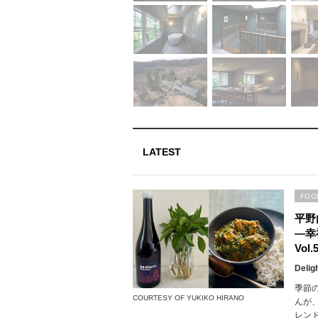
LATEST
FOO
平野
―幸
Vo
Delig
季節
COURTESY OF YUKIKO HIRANO
んが
レン