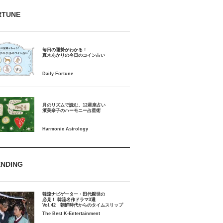
RTUNE
毎日の運勢がわかる！
月のリズムで読む、12星座占い
ENDING
韓流ナビゲーター・田代親世の
必見！ 韓流名作ドラマ3選
Vol.42 朝鮮時代からのタイムスリップ
The Best K-Entertainment