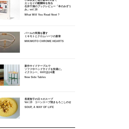
小津夜景と堀江敏幸の2冊で
エッセイの醍醐味を知る
石井千湖のブックレビュー「本のみずう
み」vol.18
What Will You Read Next ?
パールの常識を覆す
ミキモトとクロムハーツの新章
MIKIMOTO CHROME HEARTS
新作サイドテーブルで
ソファやベッドサイドを快適に。
イクスシー、HAYほか6選
New Side Tables
長尾智子の日々のスープ
Vol.19 コーンスープ焼きもろこしのせ
SOUP, A WAY OF LIFE