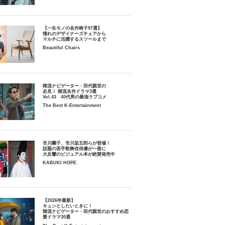
【一生モノの名作椅子97選】
憧れのデザイナーズチェアから
マルチに活躍するスツールまで
Beautiful Chairs
韓流ナビゲーター・田代親世の
必見！ 韓流名作ドラマ3選
Vol.43 40代男の最強ラブコメ
The Best K-Entertainment
市川團子、市川染五郎らが登場！
話題の若手歌舞伎俳優が一冊に
大反響のビジュアル本が絶賛発売中
KABUKI HOPE
【2026年最新】
キュンとしたいときに！
韓流ナビゲーター・田代親世のおすすめ恋
愛ドラマ30選