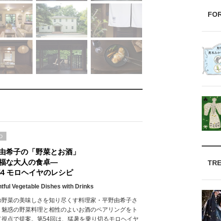
FO
D
由希子の「野菜とお酒」
福な大人の食卓―
TR
l.54 モロヘイヤのレシピ
htful Vegetable Dishes with Drinks
の野菜の美味しさを知り尽くす料理家・平野由希子さ
、魅惑の野菜料理と相性のよいお酒のペアリングをト
ド視点で提案。第54回は、猛暑を乗り切るモロヘイヤ