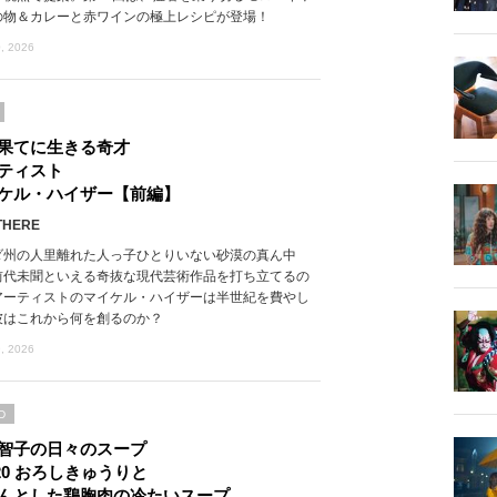
の物＆カレーと赤ワインの極上レシピが登場！
, 2026
果てに生きる奇才
ティスト
ケル・ハイザー【前編】
THERE
ダ州の人里離れた人っ子ひとりいない砂漠の真ん中
前代未聞といえる奇抜な現代芸術作品を打ち立てるの
アーティストのマイケル・ハイザーは半世紀を費やし
彼はこれから何を創るのか？
, 2026
D
智子の日々のスープ
l.20 おろしきゅうりと
んとした鶏胸肉の冷たいスープ