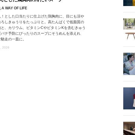
 A WAY OF LIFE
ん！とした口当たりに仕上げた鶏胸肉に、目にも涼や
おろしきゅうりをたっぷりと。高たんぱくで低脂質の
肉と、カリウム、ビタミンCやビタミンKを含むきゅう
夏バテ予防にぴったりのスープにそうめんを添えれ
ご馳走の一皿に。
, 2026