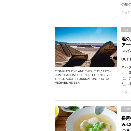
の酢
Aug 10
ART
地の
アー
マイ
OUT 
ネバ
“COMPLEX ONE AND TWO, CITY,” 1970-
に、
2022 © MICHAEL HEIZER. COURTESY OF
に、
TRIPLE AUGHT FOUNDATION. PHOTO:
MICHAEL HEIZER
た。
Aug 09
FOO
長尾
Vo
つる