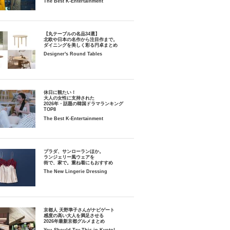
The Best K-Entertainment
【丸テーブルの名品34選】
北欧や日本の名作から注目作まで。
ダイニングを美しく彩る円卓まとめ
Designer's Round Tables
休日に観たい！
大人の女性に支持された
2026年・話題の韓国ドラマランキング
TOP8
The Best K-Entertainment
プラダ、サンローランほか。
ランジェリー風ウェアを
街で、家で。重ね着にもおすすめ
The New Lingerie Dressing
京都人 天野準子さんがナビゲート
感度の高い大人を満足させる
2026年最新京都グルメまとめ