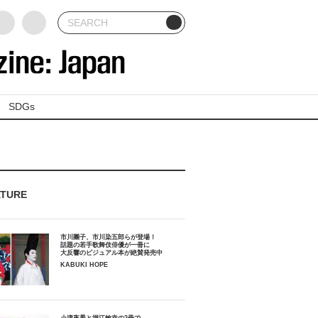
SDGs
ATURE
市川團子、市川染五郎らが登場！
話題の若手歌舞伎俳優が一冊に
大反響のビジュアル本が絶賛発売中
KABUKI HOPE