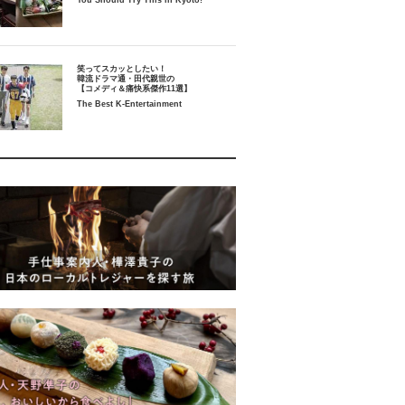
You Should Try This in Kyoto!
笑ってスカッとしたい！
韓流ドラマ通・田代親世の
【コメディ＆痛快系傑作11選】
The Best K-Entertainment