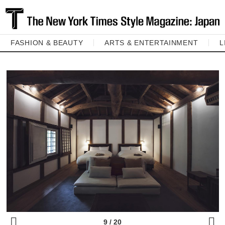
FASHION & BEAUTY
ARTS & ENTERTAINMENT
L