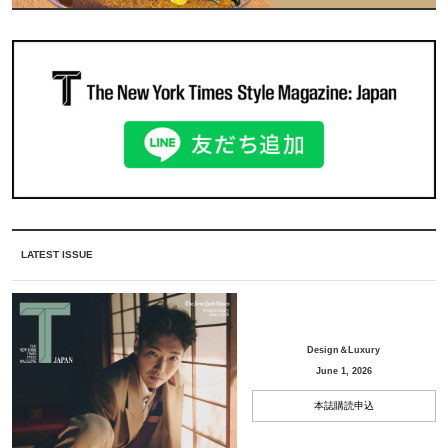
LATEST ISSUE
Design＆Luxury
June 1, 2026
本誌購読申込