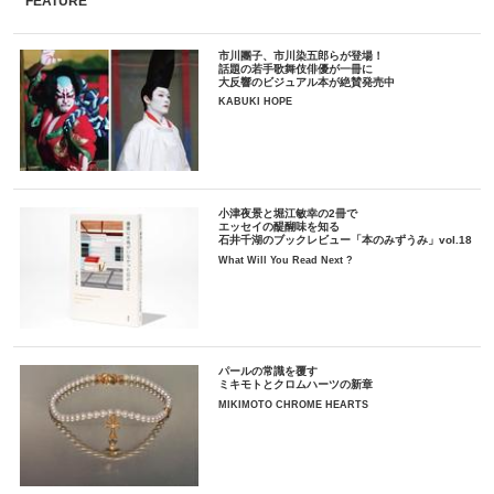
FEATURE
市川團子、市川染五郎らが登場！
話題の若手歌舞伎俳優が一冊に
大反響のビジュアル本が絶賛発売中
KABUKI HOPE
小津夜景と堀江敏幸の2冊で
エッセイの醍醐味を知る
石井千湖のブックレビュー「本のみずうみ」vol.18
What Will You Read Next ?
パールの常識を覆す
ミキモトとクロムハーツの新章
MIKIMOTO CHROME HEARTS