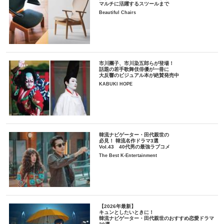
マルチに活躍するスツールまで
Beautiful Chairs
市川團子、市川染五郎らが登場！
話題の若手歌舞伎俳優が一冊に
大反響のビジュアル本が絶賛発売中
KABUKI HOPE
韓流ナビゲーター・田代親世の
必見！ 韓流名作ドラマ3選
Vol.43 40代男の最強ラブコメ
The Best K-Entertainment
【2026年最新】
キュンとしたいときに！
韓流ナビゲーター・田代親世のおすすめ恋愛ドラマ