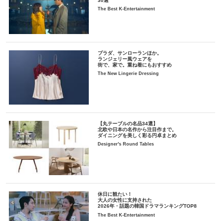
30選
The Best K-Entertainment
プラダ、サンローランほか。
ランジェリー風ウェアを
街で、家で。重ね着にもおすすめ
The New Lingerie Dressing
【丸テーブルの名品34選】
北欧や日本の名作から注目作まで。
ダイニングを美しく彩る円卓まとめ
Designer's Round Tables
休日に観たい！
大人の女性に支持された
2026年・話題の韓国ドラマランキングTOP8
The Best K-Entertainment