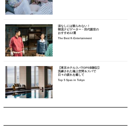
涙なしには観られない！
韓流ナビゲーター・田代親世の
おすすめ12選
The Best K-Entertainment
【東京ホテルスパTOP5体験記】
洗練された極上空間＆スパで
日々の疲れを癒して
Top 5 Spas in Tokyo