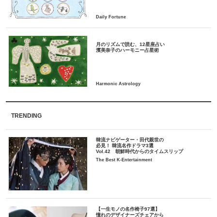
月のリズムで読む、12星座占い
TRENDING
韓流ナビゲーター・田代親世の
必見！ 韓流名作ドラマ3選
Vol.42 朝鮮時代からのタイムスリップ
The Best K-Entertainment
【一生モノの名作椅子97選】
憧れのデザイナーズチェアから