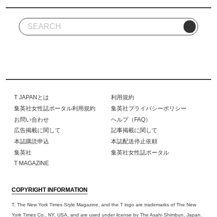
T JAPANとは
利用規約
集英社女性誌ポータル利用規約
集英社プライバシーポリシー
お問い合わせ
ヘルプ（FAQ）
広告掲載に関して
記事掲載に関して
本誌購読申込
本誌配送停止依頼
集英社
集英社女性誌ポータル
T MAGAZINE
COPYRIGHT INFORMATION
T, The New York Times Style Magazine, and the T logo are trademarks of The New
York Times Co., NY, USA, and are used under license by The Asahi Shimbun, Japan.