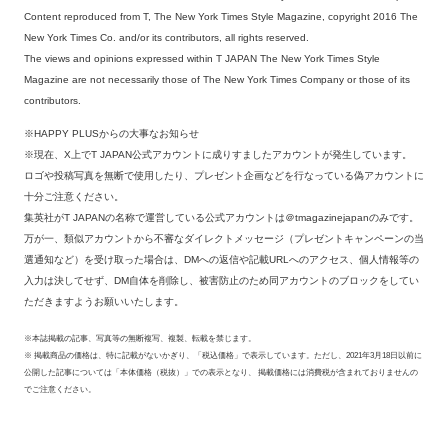
Content reproduced from T, The New York Times Style Magazine, copyright 2016 The
New York Times Co. and/or its contributors, all rights reserved.
The views and opinions expressed within T JAPAN The New York Times Style
Magazine are not necessarily those of The New York Times Company or those of its
contributors.
※HAPPY PLUSからの大事なお知らせ
※現在、X上でT JAPAN公式アカウントに成りすましたアカウントが発生しています。
ロゴや投稿写真を無断で使用したり、プレゼント企画などを行なっている偽アカウントに
十分ご注意ください。
集英社がT JAPANの名称で運営している公式アカウントは＠tmagazinejapanのみです。
万が一、類似アカウントから不審なダイレクトメッセージ（プレゼントキャンペーンの当
選通知など）を受け取った場合は、DMへの返信や記載URLへのアクセス、個人情報等の
入力は決してせず、DM自体を削除し、被害防止のため同アカウントのブロックをしてい
ただきますようお願いいたします。
※本誌掲載の記事、写真等の無断複写、複製、転載を禁じます。
※ 掲載商品の価格は、特に記載がないかぎり、「税込価格」で表示しています。ただし、2021年3月18日以前に
公開した記事については「本体価格（税抜）」での表示となり、 掲載価格には消費税が含まれておりませんの
でご注意ください。