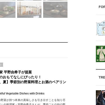
FO
D
家 平野由希子が提案
のおもてなしにぴったり！
TR
、夏】季節別の野菜料理とお酒のペアリン
htful Vegetable Dishes with Drinks
の野菜が持つ本来の美味しさを引き出すことを知り尽
ている料理家・平野由希子さんが、季節ごとの旬の野