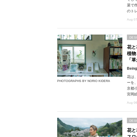
菜で
のト
Aug 07
DES
花と
植物
「草
Being
花は
PHOTOGRAPHS BY NORIO KIDERA
ーを
京都
宮岡
Aug 06
DES
花と
スロ