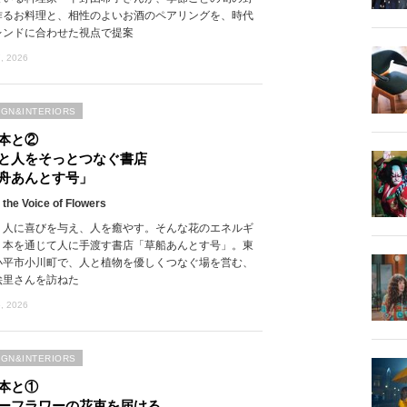
作るお料理と、相性のよいお酒のペアリングを、時代
レンドに合わせた視点で提案
, 2026
IGN&INTERIORS
本と②
と人をそっとつなぐ書店
舟あんとす号」
 the Voice of Flowers
、人に喜びを与え、人を癒やす。そんな花のエネルギ
、本を通じて人に手渡す書店「草船あんとす号」。東
小平市小川町で、人と植物を優しくつなぐ場を営む、
絵里さんを訪ねた
, 2026
IGN&INTERIORS
本と①
ーフラワーの花束を届ける