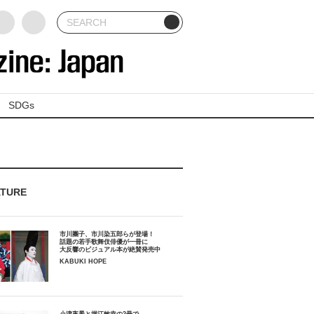
SDGs
ATURE
市川團子、市川染五郎らが登場！
話題の若手歌舞伎俳優が一冊に
大反響のビジュアル本が絶賛発売中
KABUKI HOPE