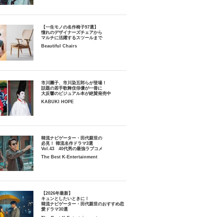
【一生モノの名作椅子97選】
憧れのデザイナーズチェアから
マルチに活躍するスツールまで
Beautiful Chairs
市川團子、市川染五郎らが登場！
話題の若手歌舞伎俳優が一冊に
大反響のビジュアル本が絶賛発売中
KABUKI HOPE
韓流ナビゲーター・田代親世の
必見！ 韓流名作ドラマ3選
Vol.43 40代男の最強ラブコメ
The Best K-Entertainment
【2026年最新】
キュンとしたいときに！
韓流ナビゲーター・田代親世のおすすめ恋
愛ドラマ30選