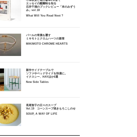
小津夜景と堀江敏幸の2冊で
エッセイの醍醐味を知る
石井千湖のブックレビュー「本のみずう
み」vol.18
What Will You Read Next ?
パールの常識を覆す
ミキモトとクロムハーツの新章
MIKIMOTO CHROME HEARTS
新作サイドテーブルで
ソファやベッドサイドを快適に。
イクスシー、HAYほか6選
New Side Tables
長尾智子の日々のスープ
Vol.19 コーンスープ焼きもろこしのせ
SOUP, A WAY OF LIFE