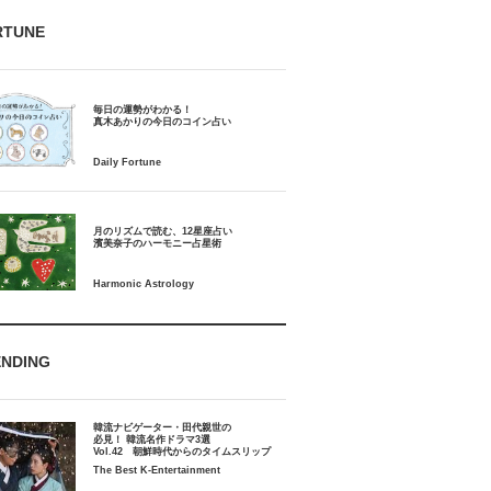
RTUNE
毎日の運勢がわかる！
月のリズムで読む、12星座占い
ENDING
韓流ナビゲーター・田代親世の
必見！ 韓流名作ドラマ3選
Vol.42 朝鮮時代からのタイムスリップ
The Best K-Entertainment