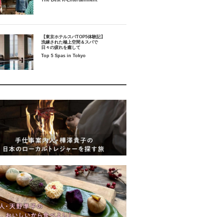
The Best K-Entertainment
【東京ホテルスパTOP5体験記】
洗練された極上空間＆スパで
日々の疲れを癒して
Top 5 Spas in Tokyo