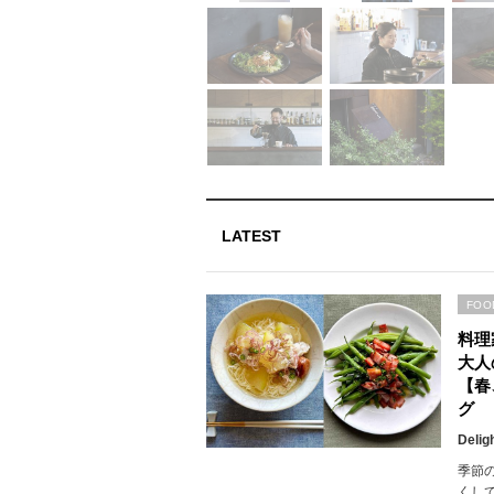
LATEST
FOO
料理
大人
【春
グ
Delig
季節
くし