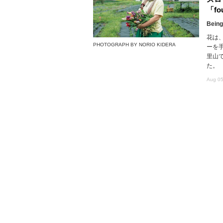
「fou
Being
花は
PHOTOGRAPH BY NORIO KIDERA
ーを
里山で
た。
Aug 05