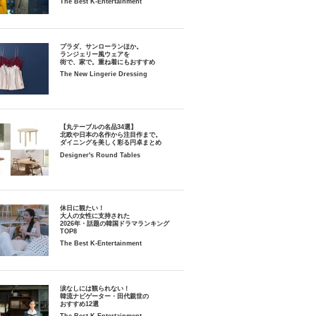
The Best K-Entertainment
プラダ、サンローランほか。
ランジェリー風ウェアを
街で、家で。重ね着にもおすすめ
The New Lingerie Dressing
【丸テーブルの名品34選】
北欧や日本の名作から注目作まで。
ダイニングを美しく彩る円卓まとめ
Designer's Round Tables
休日に観たい！
大人の女性に支持された
2026年・話題の韓国ドラマランキング
TOP8
The Best K-Entertainment
涙なしには観られない！
韓流ナビゲーター・田代親世の
おすすめ12選