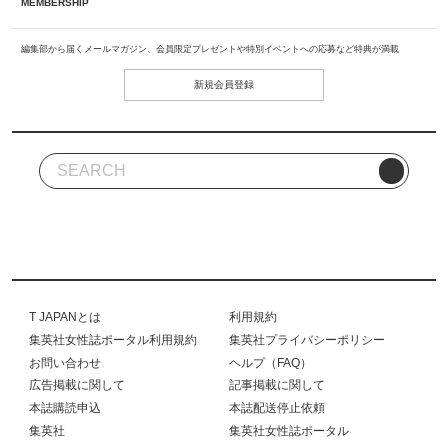
MEMBERSHIP
編集部から届くメールマガジン、会員限定プレゼントや特別イベントへの応募など特典が満載
新規会員登録
T JAPANとは
利用規約
集英社女性誌ポータル利用規約
集英社プライバシーポリシー
お問い合わせ
ヘルプ（FAQ）
広告掲載に関して
記事掲載に関して
本誌購読申込
本誌配送停止依頼
集英社
集英社女性誌ポータル