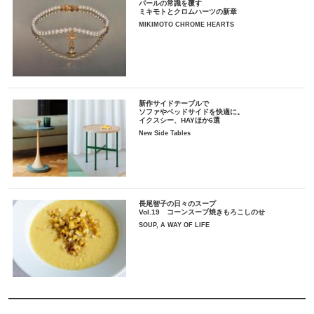
パールの常識を覆す
ミキモトとクロムハーツの新章
MIKIMOTO CHROME HEARTS
新作サイドテーブルで
ソファやベッドサイドを快適に。
イクスシー、HAYほか6選
New Side Tables
長尾智子の日々のスープ
Vol.19 コーンスープ焼きもろこしのせ
SOUP, A WAY OF LIFE