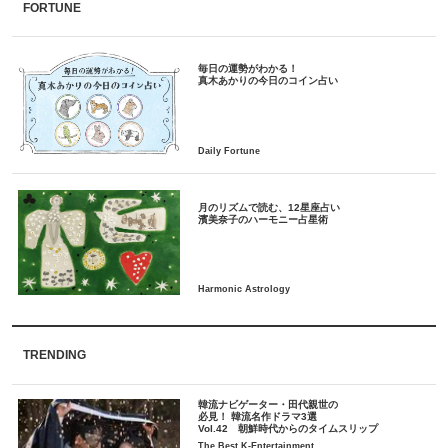
FORTUNE
毎日の運勢がわかる！
月のリズムで読む、12星座占い
TRENDING
韓流ナビゲーター・田代親世の
必見！ 韓流名作ドラマ3選
Vol.42 朝鮮時代からのタイムスリップ
The Best K-Entertainment