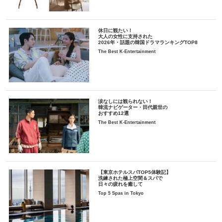
休日に観たい！
大人の女性に支持された
2026年・話題の韓国ドラマランキングTOP8
The Best K-Entertainment
涙なしには観られない！
韓流ナビゲーター・田代親世の
おすすめ12選
The Best K-Entertainment
【東京ホテルスパTOP5体験記】
洗練された極上空間＆スパで
日々の疲れを癒して
Top 5 Spas in Tokyo