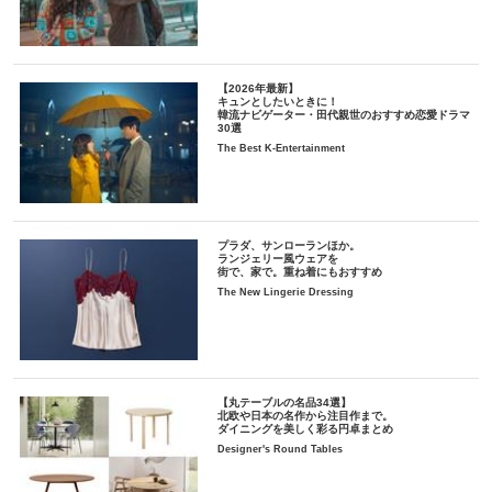
【2026年最新】
キュンとしたいときに！
韓流ナビゲーター・田代親世のおすすめ恋愛ドラマ
30選
The Best K-Entertainment
プラダ、サンローランほか。
ランジェリー風ウェアを
街で、家で。重ね着にもおすすめ
The New Lingerie Dressing
【丸テーブルの名品34選】
北欧や日本の名作から注目作まで。
ダイニングを美しく彩る円卓まとめ
Designer's Round Tables