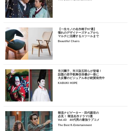
【一生モノの名作椅子97選】
憧れのデザイナーズチェアから
マルチに活躍するスツールまで
Beautiful Chairs
市川團子、市川染五郎らが登場！
話題の若手歌舞伎俳優が一冊に
大反響のビジュアル本が絶賛発売中
KABUKI HOPE
韓流ナビゲーター・田代親世の
必見！ 韓流名作ドラマ3選
Vol.43 40代男の最強ラブコメ
The Best K-Entertainment