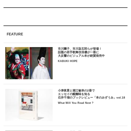
FEATURE
市川團子、市川染五郎らが登場！
話題の若手歌舞伎俳優が一冊に
大反響のビジュアル本が絶賛発売中
KABUKI HOPE
小津夜景と堀江敏幸の2冊で
エッセイの醍醐味を知る
石井千湖のブックレビュー「本のみずうみ」vol.18
What Will You Read Next ?