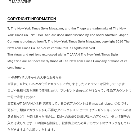
T MAGAZINE
COPYRIGHT INFORMATION
T, The New York Times Style Magazine, and the T logo are trademarks of The New
York Times Co., NY, USA, and are used under license by The Asahi Shimbun, Japan.
Content reproduced from T, The New York Times Style Magazine, copyright 2016 The
New York Times Co. and/or its contributors, all rights reserved.
The views and opinions expressed within T JAPAN The New York Times Style
Magazine are not necessarily those of The New York Times Company or those of its
contributors.
※HAPPY PLUSからの大事なお知らせ
※現在、X上でT JAPAN公式アカウントに成りすましたアカウントが発生しています。
ロゴや投稿写真を無断で使用したり、プレゼント企画などを行なっている偽アカウントに
十分ご注意ください。
集英社がT JAPANの名称で運営している公式アカウントは＠tmagazinejapanのみです。
万が一、類似アカウントから不審なダイレクトメッセージ（プレゼントキャンペーンの当
選通知など）を受け取った場合は、DMへの返信や記載URLへのアクセス、個人情報等の
入力は決してせず、DM自体を削除し、被害防止のため同アカウントのブロックをしてい
ただきますようお願いいたします。