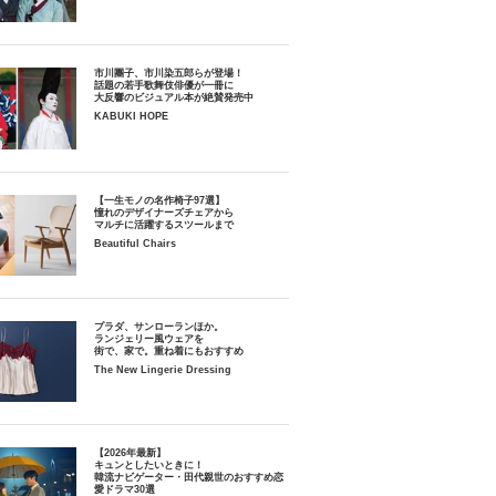
市川團子、市川染五郎らが登場！
話題の若手歌舞伎俳優が一冊に
大反響のビジュアル本が絶賛発売中
KABUKI HOPE
【一生モノの名作椅子97選】
憧れのデザイナーズチェアから
マルチに活躍するスツールまで
Beautiful Chairs
プラダ、サンローランほか。
ランジェリー風ウェアを
街で、家で。重ね着にもおすすめ
The New Lingerie Dressing
【2026年最新】
キュンとしたいときに！
韓流ナビゲーター・田代親世のおすすめ恋
愛ドラマ30選