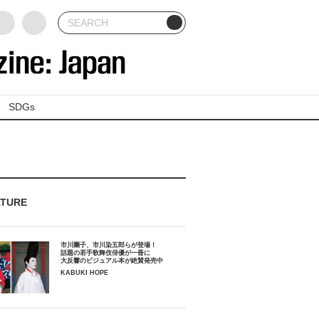
SDGs
ATURE
市川團子、市川染五郎らが登場！
話題の若手歌舞伎俳優が一冊に
大反響のビジュアル本が絶賛発売中
KABUKI HOPE