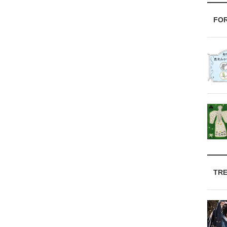
FO
TR