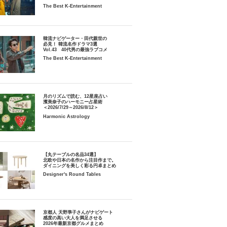
The Best K-Entertainment
韓流ナビゲーター・田代親世の
必見！ 韓流名作ドラマ3選
Vol.43 40代男の最強ラブコメ
The Best K-Entertainment
月のリズムで読む、12星座占い
濱美奈子のハーモニー占星術
＜2026/7/29～2026/8/12＞
Harmonic Astrology
【丸テーブルの名品34選】
北欧や日本の名作から注目作まで。
ダイニングを美しく彩る円卓まとめ
Designer's Round Tables
京都人 天野準子さんがナビゲート
感度の高い大人を満足させる
2026年最新京都グルメまとめ