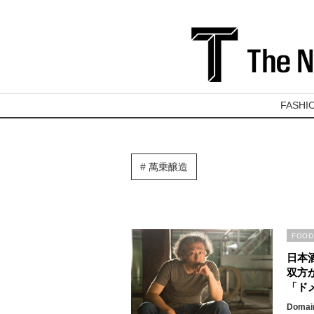
FASHI
萬乗醸造
FOOD
日本
双方
「ド
Domain