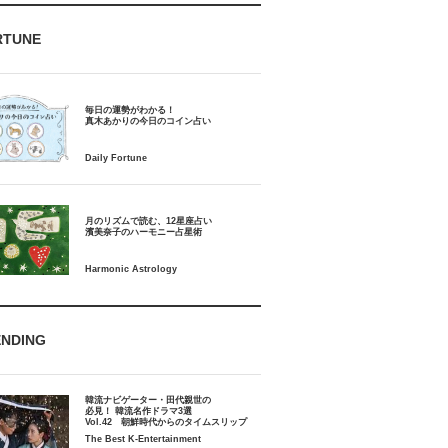
RTUNE
毎日の運勢がわかる！
月のリズムで読む、12星座占い
ENDING
韓流ナビゲーター・田代親世の
必見！ 韓流名作ドラマ3選
Vol.42 朝鮮時代からのタイムスリップ
The Best K-Entertainment