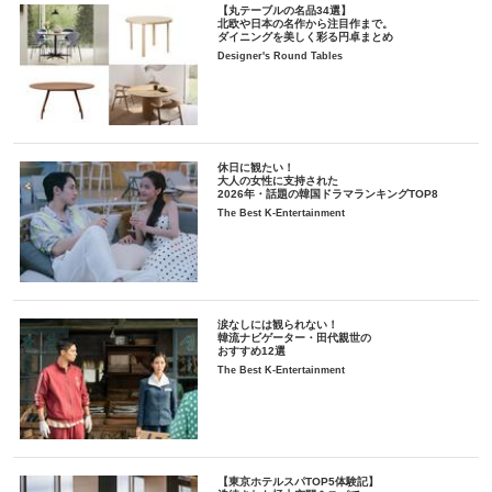
【丸テーブルの名品34選】
北欧や日本の名作から注目作まで。
ダイニングを美しく彩る円卓まとめ
Designer's Round Tables
休日に観たい！
大人の女性に支持された
2026年・話題の韓国ドラマランキングTOP8
The Best K-Entertainment
涙なしには観られない！
韓流ナビゲーター・田代親世の
おすすめ12選
The Best K-Entertainment
【東京ホテルスパTOP5体験記】