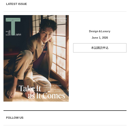
LATEST ISSUE
Design＆Luxury
June 1, 2026
本誌購読申込
FOLLOW US