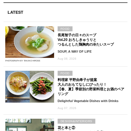
LATEST
FOOD
長尾智子の日々のスープ
Vol.20 おろしきゅうりと
つるんとした鶏胸肉の冷たいスープ
SOUP, A WAY OF LIFE
Aug 08, 2026
PHOTOGRAPH BY TAKAKO HIROSE
FOOD
料理家 平野由希子が提案
大人のおもてなしにぴったり！
【春、夏】季節別の野菜料理とお酒のペア
リング
Delightful Vegetable Dishes with Drinks
Aug 07, 2026
DESIGN&INTERIORS
花と本と②