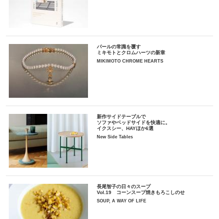
パールの常識を覆す
ミキモトとクロムハーツの新章
MIKIMOTO CHROME HEARTS
新作サイドテーブルで
ソファやベッドサイドを快適に。
イクスシー、HAYほか6選
New Side Tables
長尾智子の日々のスープ
Vol.19 コーンスープ焼きもろこしのせ
SOUP, A WAY OF LIFE