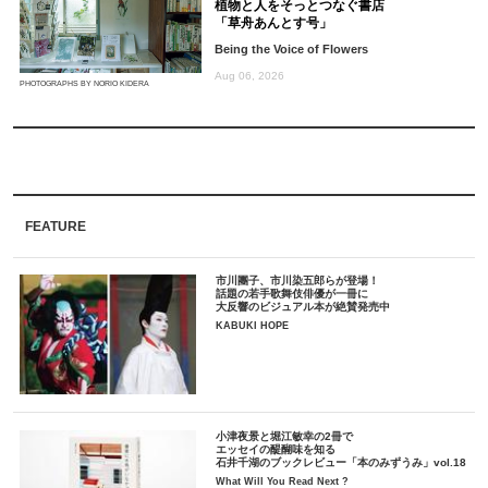
植物と人をそっとつなぐ書店
「草舟あんとす号」
Being the Voice of Flowers
Aug 06, 2026
PHOTOGRAPHS BY NORIO KIDERA
FEATURE
市川團子、市川染五郎らが登場！
話題の若手歌舞伎俳優が一冊に
大反響のビジュアル本が絶賛発売中
KABUKI HOPE
小津夜景と堀江敏幸の2冊で
エッセイの醍醐味を知る
石井千湖のブックレビュー「本のみずうみ」vol.18
What Will You Read Next ?