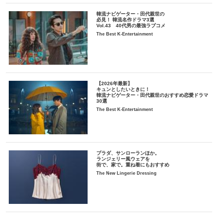
韓流ナビゲーター・田代親世の
必見！ 韓流名作ドラマ3選
Vol.43 40代男の最強ラブコメ
The Best K-Entertainment
【2026年最新】
キュンとしたいときに！
韓流ナビゲーター・田代親世のおすすめ恋愛ドラマ
30選
The Best K-Entertainment
プラダ、サンローランほか。
ランジェリー風ウェアを
街で、家で。重ね着にもおすすめ
The New Lingerie Dressing