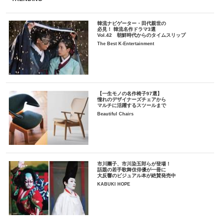
韓流ナビゲーター・田代親世の
必見！ 韓流名作ドラマ3選
Vol.42 朝鮮時代からのタイムスリップ
The Best K-Entertainment
【一生モノの名作椅子97選】
憧れのデザイナーズチェアから
マルチに活躍するスツールまで
Beautiful Chairs
市川團子、市川染五郎らが登場！
話題の若手歌舞伎俳優が一冊に
大反響のビジュアル本が絶賛発売中
KABUKI HOPE