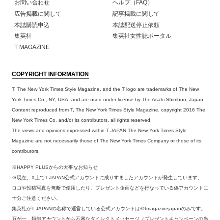
お問い合わせ
ヘルプ（FAQ）
広告掲載に関して
記事掲載に関して
本誌購読申込
本誌配送停止依頼
集英社
集英社女性誌ポータル
T MAGAZINE
COPYRIGHT INFORMATION
T, The New York Times Style Magazine, and the T logo are trademarks of The New
York Times Co., NY, USA, and are used under license by The Asahi Shimbun, Japan.
Content reproduced from T, The New York Times Style Magazine, copyright 2016 The
New York Times Co. and/or its contributors, all rights reserved.
The views and opinions expressed within T JAPAN The New York Times Style
Magazine are not necessarily those of The New York Times Company or those of its
contributors.
※HAPPY PLUSからの大事なお知らせ
※現在、X上でT JAPAN公式アカウントに成りすましたアカウントが発生しています。
ロゴや投稿写真を無断で使用したり、プレゼント企画などを行なっている偽アカウントに
十分ご注意ください。
集英社がT JAPANの名称で運営している公式アカウントは＠tmagazinejapanのみです。
万が一、類似アカウントから不審なダイレクトメッセージ（プレゼントキャンペーンの当