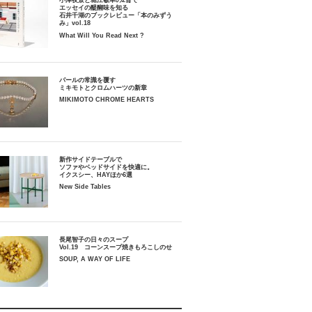
小津夜景と堀江敏幸の2冊で
エッセイの醍醐味を知る
石井千湖のブックレビュー「本のみずう
み」vol.18
What Will You Read Next ?
パールの常識を覆す
ミキモトとクロムハーツの新章
MIKIMOTO CHROME HEARTS
新作サイドテーブルで
ソファやベッドサイドを快適に。
イクスシー、HAYほか6選
New Side Tables
長尾智子の日々のスープ
Vol.19 コーンスープ焼きもろこしのせ
SOUP, A WAY OF LIFE