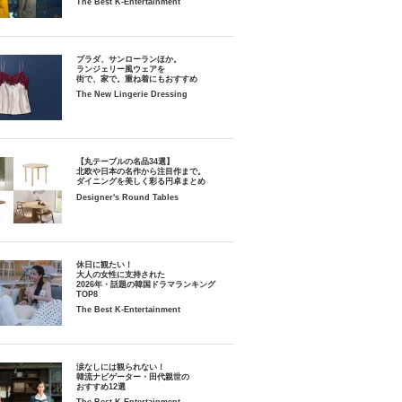
The Best K-Entertainment
プラダ、サンローランほか。
ランジェリー風ウェアを
街で、家で。重ね着にもおすすめ
The New Lingerie Dressing
【丸テーブルの名品34選】
北欧や日本の名作から注目作まで。
ダイニングを美しく彩る円卓まとめ
Designer's Round Tables
休日に観たい！
大人の女性に支持された
2026年・話題の韓国ドラマランキング
TOP8
The Best K-Entertainment
涙なしには観られない！
韓流ナビゲーター・田代親世の
おすすめ12選