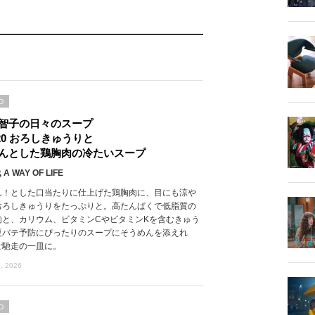
D
智子の日々のスープ
l.20 おろしきゅうりと
んとした鶏胸肉の冷たいスープ
 A WAY OF LIFE
ん！とした口当たりに仕上げた鶏胸肉に、目にも涼や
おろしきゅうりをたっぷりと。高たんぱくで低脂質の
肉と、カリウム、ビタミンCやビタミンKを含むきゅう
夏バテ予防にぴったりのスープにそうめんを添えれ
ご馳走の一皿に。
, 2026
D