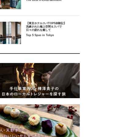
The Best K-Entertainment
【東京ホテルスパTOP5体験記】
洗練された極上空間＆スパで
日々の疲れを癒して
Top 5 Spas in Tokyo