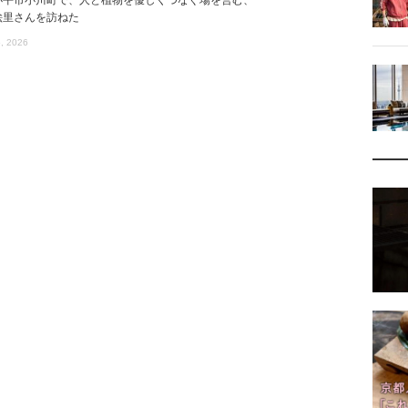
小平市小川町で、人と植物を優しくつなぐ場を営む、
絵里さんを訪ねた
, 2026