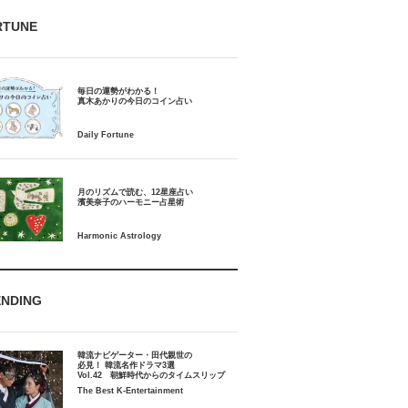
RTUNE
毎日の運勢がわかる！
月のリズムで読む、12星座占い
ENDING
韓流ナビゲーター・田代親世の
必見！ 韓流名作ドラマ3選
Vol.42 朝鮮時代からのタイムスリップ
The Best K-Entertainment