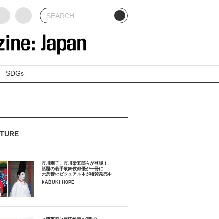
SDGs
ATURE
市川團子、市川染五郎らが登場！
話題の若手歌舞伎俳優が一冊に
大反響のビジュアル本が絶賛発売中
KABUKI HOPE