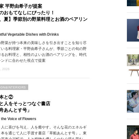
家 平野由希子が提案
のおもてなしにぴったり！
、夏】季節別の野菜料理とお酒のペアリン
htful Vegetable Dishes with Drinks
の野菜が持つ本来の美味しさを引き出すことを知り尽
ている料理家・平野由希子さんが、季節ごとの旬の野
作るお料理と、相性のよいお酒のペアリングを、時代
レンドに合わせた視点で提案
, 2026
IGN&INTERIORS
本と②
と人をそっとつなぐ書店
舟あんとす号」
 the Voice of Flowers
、人に喜びを与え、人を癒やす。そんな花のエネルギ
、本を通じて人に手渡す書店「草船あんとす号」。東