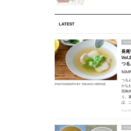
LATEST
FOO
長尾
Vo
つる
SOUP,
つる
PHOTOGRAPH BY TAKAKO HIROSE
かな
鶏胸
り。
ば、
Aug 08
FOO