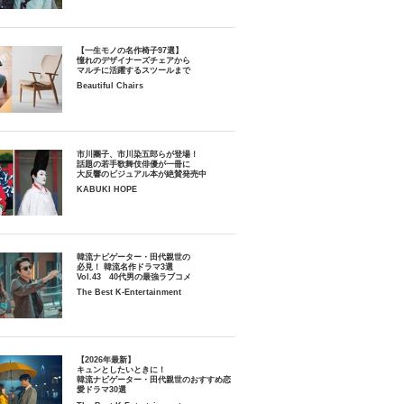
【一生モノの名作椅子97選】
憧れのデザイナーズチェアから
マルチに活躍するスツールまで
Beautiful Chairs
市川團子、市川染五郎らが登場！
話題の若手歌舞伎俳優が一冊に
大反響のビジュアル本が絶賛発売中
KABUKI HOPE
韓流ナビゲーター・田代親世の
必見！ 韓流名作ドラマ3選
Vol.43 40代男の最強ラブコメ
The Best K-Entertainment
【2026年最新】
キュンとしたいときに！
韓流ナビゲーター・田代親世のおすすめ恋
愛ドラマ30選