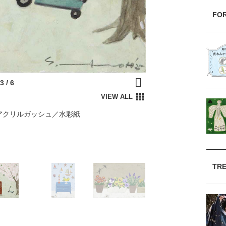
FO
 アクリルガッシュ／水彩紙
TR