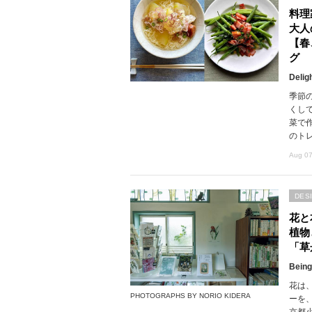
料理
大人
【春
グ
Delig
季節
くし
菜で
のト
Aug 07
DES
花と
植物
「草
Being
花は
PHOTOGRAPHS BY NORIO KIDERA
ーを