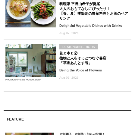
料理家 平野由希子が提案
大人のおもてなしにぴったり！
【春、夏】季節別の野菜料理とお酒のペア
リング
Delightful Vegetable Dishes with Drinks
Aug 07, 2026
DESIGN&INTERIORS
花と本と②
植物と人をそっとつなぐ書店
「草舟あんとす号」
Being the Voice of Flowers
Aug 06, 2026
PHOTOGRAPHS BY NORIO KIDERA
FEATURE
市川團子、市川染五郎らが登場！