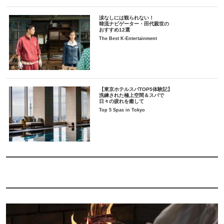
涙なしには観られない！
韓流ナビゲーター・田代親世の
おすすめ12選
The Best K-Entertainment
【東京ホテルスパTOP5体験記】
洗練された極上空間＆スパで
日々の疲れを癒して
Top 5 Spas in Tokyo