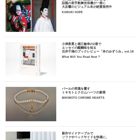
話題の若手歌舞伎俳優が一冊に
大反響のビジュアル本が絶賛発売中
KABUKI HOPE
小津夜景と堀江敏幸の2冊で
エッセイの醍醐味を知る
石井千湖のブックレビュー「本のみずうみ」vol.18
What Will You Read Next ?
パールの常識を覆す
ミキモトとクロムハーツの新章
MIKIMOTO CHROME HEARTS
新作サイドテーブルで
ソファやベッドサイドを快適に。