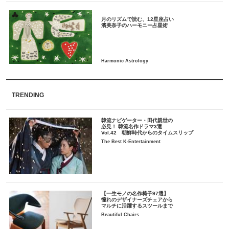
月のリズムで読む、12星座占い
TRENDING
韓流ナビゲーター・田代親世の
必見！ 韓流名作ドラマ3選
Vol.42 朝鮮時代からのタイムスリップ
The Best K-Entertainment
【一生モノの名作椅子97選】
憧れのデザイナーズチェアから
マルチに活躍するスツールまで
Beautiful Chairs