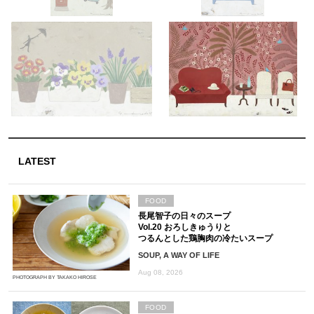
LATEST
FOOD
長尾智子の日々のスープ
Vol.20 おろしきゅうりと
つるんとした鶏胸肉の冷たいスープ
SOUP, A WAY OF LIFE
Aug 08, 2026
PHOTOGRAPH BY TAKAKO HIROSE
FOOD