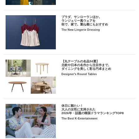
プラダ、サンローランほか。
ランジェリー風ウェアを
街で、家で。重ね着にもおすすめ
The New Lingerie Dressing
【丸テーブルの名品34選】
北欧や日本の名作から注目作まで。
ダイニングを美しく彩る円卓まとめ
Designer's Round Tables
休日に観たい！
大人の女性に支持された
2026年・話題の韓国ドラマランキングTOP8
The Best K-Entertainment