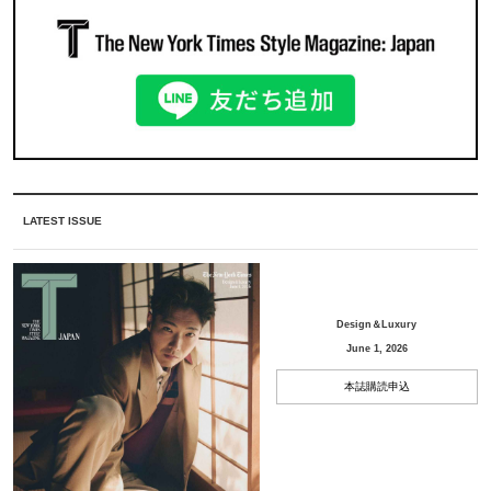
LATEST ISSUE
Design＆Luxury
June 1, 2026
本誌購読申込