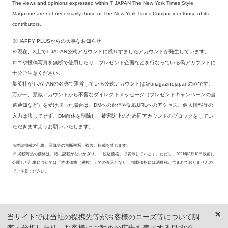
The views and opinions expressed within T JAPAN The New York Times Style
Magazine are not necessarily those of The New York Times Company or those of its
contributors.
※HAPPY PLUSからの大事なお知らせ
※現在、X上でT JAPAN公式アカウントに成りすましたアカウントが発生しています。
ロゴや投稿写真を無断で使用したり、プレゼント企画などを行なっている偽アカウントに
十分ご注意ください。
集英社がT JAPANの名称で運営している公式アカウントは＠tmagazinejapanのみです。
万が一、類似アカウントから不審なダイレクトメッセージ（プレゼントキャンペーンの当
選通知など）を受け取った場合は、DMへの返信や記載URLへのアクセス、個人情報等の
入力は決してせず、DM自体を削除し、被害防止のため同アカウントのブロックをしてい
ただきますようお願いいたします。
※本誌掲載の記事、写真等の無断複写、複製、転載を禁じます。
※ 掲載商品の価格は、特に記載がないかぎり、「税込価格」で表示しています。ただし、2021年3月18日以前に
公開した記事については「本体価格（税抜）」での表示となり、 掲載価格には消費税が含まれておりませんの
でご注意ください。
当サイトでは当社の提携先等がお客様のニーズ等について調