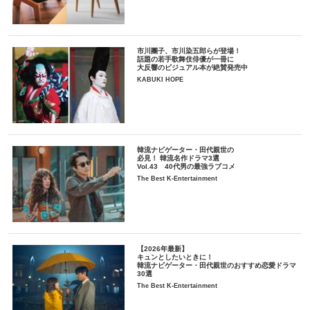
市川團子、市川染五郎らが登場！
話題の若手歌舞伎俳優が一冊に
大反響のビジュアル本が絶賛発売中
KABUKI HOPE
韓流ナビゲーター・田代親世の
必見！ 韓流名作ドラマ3選
Vol.43 40代男の最強ラブコメ
The Best K-Entertainment
【2026年最新】
キュンとしたいときに！
韓流ナビゲーター・田代親世のおすすめ恋愛ドラマ
30選
The Best K-Entertainment