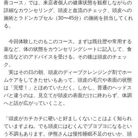
善コース」では、来店者個人の健康状態を観察しながらの
詳細なカウンセリング、頭皮と血流のチェック、頭皮への
施術とラドンカプセル（30〜45分）の施術を担当してくれ
る。
今回体験したのもこのコース。まずは既往歴や常用する
薬など、体の状態をカウンセリングシートに記入して、食
生活などのアドバイスを受ける。その後は頭皮のチェッ
ク。
実はその日の朝、頭皮のディープクレンジング剤でホー
ムケアをしてきたせいもあって、頭皮の毛穴や表面の状態
は「完璧！」とほめていただく。しかし、普通のヘッドス
パと違うのは、見立てが頭皮の表面だけに終わらず、体調
へと話が広がっていくこと。
「頭皮がカチカチに硬いと好ましくないことはよく知られ
ていますよね。でも頭皮にはむくんでブヨブヨになるとい
う不調もあります。伊熊さんは慢性睡眠不足のせいか、頭