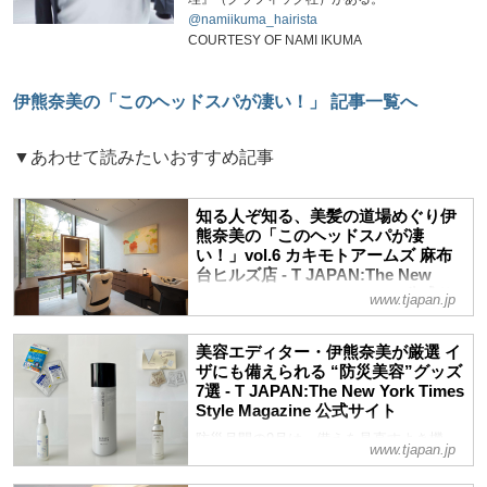
@namiikuma_hairista
COURTESY OF NAMI IKUMA
伊熊奈美の「このヘッドスパが凄い！」 記事一覧へ
▼あわせて読みたいおすすめ記事
知る人ぞ知る、美髪の道場めぐり伊
熊奈美の「このヘッドスパが凄
い！」vol.6 カキモトアームズ 麻布
台ヒルズ店 - T JAPAN:The New
York Times Style Magazine 公式サ
www.tjapan.jp
イト
薄毛や白髪、うねりにパサつきと悩みが尽
美容エディター・伊熊奈美が厳選 イ
きない大人の髪。でもまだ諦めたくない、
ザにも備えられる “防災美容”グッズ
どうにかしたい……そんな切実な大人の
7選 - T JAPAN:The New York Times
SOSに応えてくれるヘッドスパメニュー
Style Magazine 公式サイト
を、全国津々浦々、幾多のサロンを取材し
防災月間の9月は、備えを見直すよき機
www.tjapan.jp
てきた毛髪診断士で美容エディターの伊熊
会。水がなくても使えるヘア＆スキンケア
奈美さんが実際に体験してレポート！第6
アイテムをはじめ、日常でも使えて、イザ