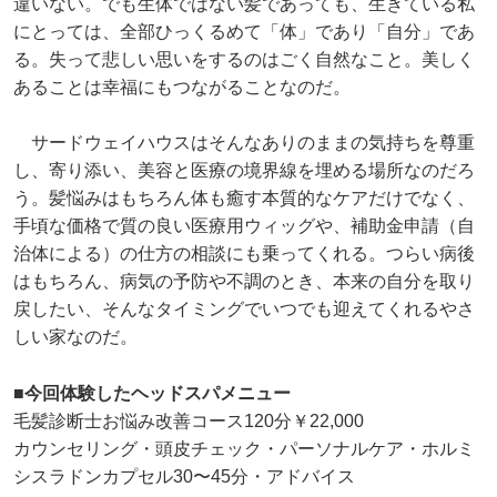
違いない。でも生体ではない髪であっても、生きている私
にとっては、全部ひっくるめて「体」であり「自分」であ
る。失って悲しい思いをするのはごく自然なこと。美しく
あることは幸福にもつながることなのだ。
サードウェイハウスはそんなありのままの気持ちを尊重
し、寄り添い、美容と医療の境界線を埋める場所なのだろ
う。髪悩みはもちろん体も癒す本質的なケアだけでなく、
手頃な価格で質の良い医療用ウィッグや、補助金申請（自
治体による）の仕方の相談にも乗ってくれる。つらい病後
はもちろん、病気の予防や不調のとき、本来の自分を取り
戻したい、そんなタイミングでいつでも迎えてくれるやさ
しい家なのだ。
■今回体験したヘッドスパメニュー
毛髪診断士お悩み改善コース120分￥22,000
カウンセリング・頭皮チェック・パーソナルケア・ホルミ
シスラドンカプセル30〜45分・アドバイス