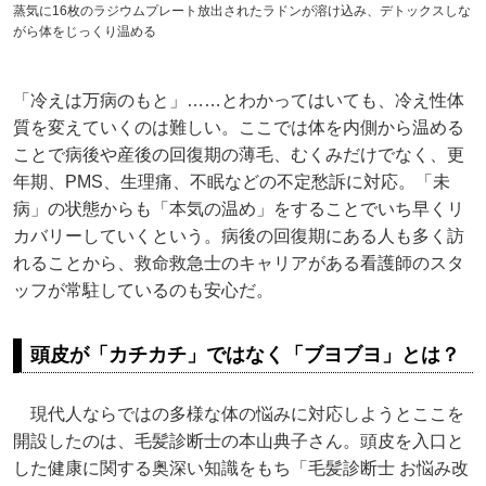
蒸気に16枚のラジウムプレート放出されたラドンが溶け込み、デトックスしな
がら体をじっくり温める
「冷えは万病のもと」……とわかってはいても、冷え性体
質を変えていくのは難しい。ここでは体を内側から温める
ことで病後や産後の回復期の薄毛、むくみだけでなく、更
年期、PMS、生理痛、不眠などの不定愁訴に対応。「未
病」の状態からも「本気の温め」をすることでいち早くリ
カバリーしていくという。病後の回復期にある人も多く訪
れることから、救命救急士のキャリアがある看護師のスタ
ッフが常駐しているのも安心だ。
頭皮が「カチカチ」ではなく「ブヨブヨ」とは？
現代人ならではの多様な体の悩みに対応しようとここを
開設したのは、毛髪診断士の本山典子さん。頭皮を入口と
した健康に関する奥深い知識をもち「毛髪診断士 お悩み改