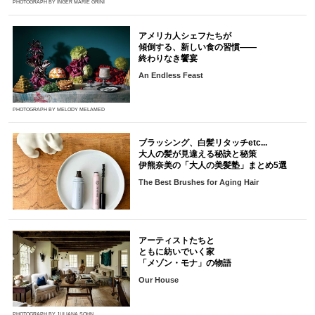
PHOTOGRAPH BY INGER MARIE GRINI
アメリカ人シェフたちが
傾倒する、新しい食の習慣――
終わりなき饗宴
An Endless Feast
PHOTOGRAPH BY MELODY MELAMED
ブラッシング、白髪リタッチetc...
大人の髪が見違える秘訣と秘策
伊熊奈美の「大人の美髪塾」まとめ5選
The Best Brushes for Aging Hair
アーティストたちと
ともに紡いでいく家
「メゾン・モナ」の物語
Our House
PHOTOGRAPH BY JULIANA SOHN