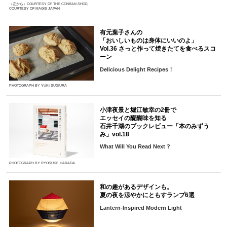
（左から）COURTESY OF THE CONRAN SHOP,
COURTESY OF MAGIS JAPAN
有元葉子さんの
「おいしいものは身体にいいのよ」
Vol.36 さっと作って焼きたてを食べるスコ
ーン
Delicious Delight Recipes！
PHOTOGRAPH BY YUKI SUGIURA
小津夜景と堀江敏幸の2冊で
エッセイの醍醐味を知る
石井千湖のブックレビュー「本のみずう
み」vol.18
What Will You Read Next ?
PHOTOGRAPH BY RYOSUKE HARADA
和の趣があるデザインも。
夏の夜を涼やかにともすランプ6選
Lantern-Inspired Modern Light