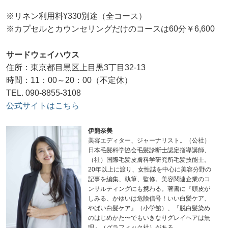
※リネン利用料¥330別途（全コース）
※カプセルとカウンセリングだけのコースは60分￥6,600
サードウェイハウス
住所：東京都目黒区上目黒3丁目32-13
時間：11：00～20：00（不定休）
TEL. 090-8855-3108
公式サイトはこちら
伊熊奈美
美容エディター、ジャーナリスト。（公社）
日本毛髪科学協会毛髪診断士認定指導講師、
（社）国際毛髪皮膚科学研究所毛髪技能士。
20年以上に渡り、女性誌を中心に美容分野の
記事を編集、執筆、監修。美容関連企業のコ
ンサルティングにも携わる。著書に『頭皮が
しみる、かゆいは危険信号！いい白髪ケア、
やばい白髪ケア』（小学館）、『脱白髪染め
のはじめかた〜でもいきなりグレイヘアは無
理』（グラフィック社）がある。