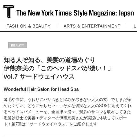
FASHION & BEAUTY
ARTS & ENTERTAINMENT
L
BEAUTY
知る人ぞ知る、美髪の道場めぐり
伊熊奈美の「このヘッドスパが凄い！」
vol.7 サードウェイハウス
Wonderful Hair Salon for Head Spa
薄毛や白髪、うねりにパサつきと悩みが尽きない大人の髪。でもまだ諦
めたくない、どうにかしたい……そんな切実な大人のSOSに応えてくれ
るヘッドスパメニューを、全国津々浦々、幾多のサロンを取材してきた
毛髪診断士で美容エディターの伊熊奈美さんが実際に体験してレポー
ト！第7回は「サードウェイハウス」をご紹介します