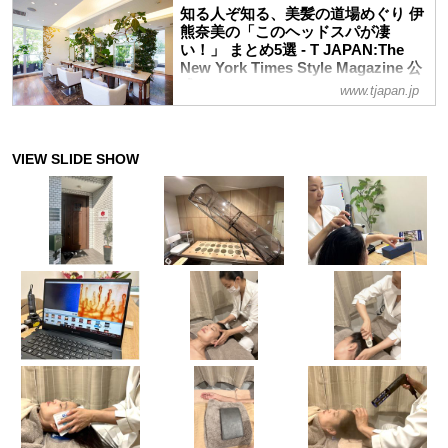
回は「カキモトアームズ 麻布台ヒルズ
知る人ぞ知る、美髪の道場めぐり 伊
という時にも役立つ“防災美容”グッズを、
店」をご紹介します
熊奈美の「このヘッドスパが凄
美容エディターの伊熊奈美が厳選紹介
い！」 まとめ5選 - T JAPAN:The
New York Times Style Magazine 公
式サイト
www.tjapan.jp
薄毛や白髪、うねりにパサつきと悩みが尽
きない大人の髪。でもまだ諦めたくない、
どうにかしたい……そんな切実な大人の
SOSに応えてくれるヘッドスパメニュー
を、全国津々浦々、幾多のサロンを取材し
てきた毛髪診断士で美容エディターの伊熊
奈美さんが実際に体験してレポート！