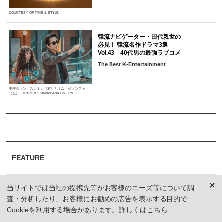
COURTESY OF TIME & STYLE
韓流ナビゲーター・田代親世の
必見！ 韓流名作ドラマ3選
Vol.43 40代男の最強ラブコメ
The Best K-Entertainment
主演のソン・スンホン（右）とオム・ジョンファ
（左） ©2025 KT StudioGenie Co., Ltd
FEATURE
市川團子、市川染五郎らが登場！
当サイトでは当社の提携先等がお客様のニーズ等について調
話題の若手歌舞伎俳優が一冊に
査・分析したり、お客様にお勧めの広告を表示する目的で
大反響のビジュアル本が絶賛発売中
Cookieを利用する場合があります。詳しくは
こちら
KABUKI HOPE