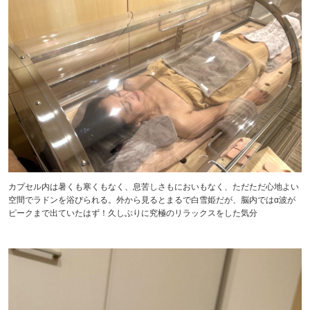
カプセル内は暑くも寒くもなく、息苦しさもにおいもなく、ただただ心地よい
空間でラドンを浴びられる。外から見るとまるで白雪姫だが、脳内ではα波が
ピークまで出ていたはず！久しぶりに究極のリラックスをした気分