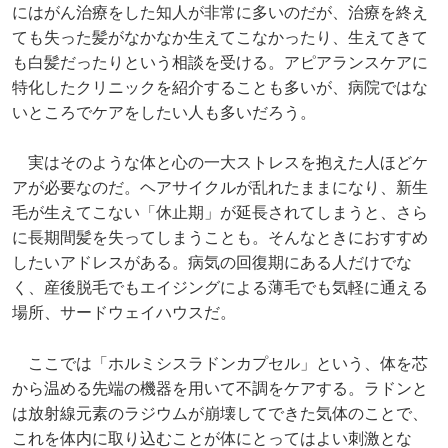
にはがん治療をした知人が非常に多いのだが、治療を終え
ても失った髪がなかなか生えてこなかったり、生えてきて
も白髪だったりという相談を受ける。アピアランスケアに
特化したクリニックを紹介することも多いが、病院ではな
いところでケアをしたい人も多いだろう。
実はそのような体と心の一大ストレスを抱えた人ほどケ
アが必要なのだ。ヘアサイクルが乱れたままになり、新生
毛が生えてこない「休止期」が延長されてしまうと、さら
に長期間髪を失ってしまうことも。そんなときにおすすめ
したいアドレスがある。病気の回復期にある人だけでな
く、産後脱毛でもエイジングによる薄毛でも気軽に通える
場所、サードウェイハウスだ。
ここでは「ホルミシスラドンカプセル」という、体を芯
から温める先端の機器を用いて不調をケアする。ラドンと
は放射線元素のラジウムが崩壊してできた気体のことで、
これを体内に取り込むことが体にとってはよい刺激とな