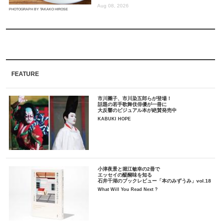
Aug 08, 2026
PHOTOGRAPH BY TAKAKO HIROSE
FEATURE
市川團子、市川染五郎らが登場！
話題の若手歌舞伎俳優が一冊に
大反響のビジュアル本が絶賛発売中
KABUKI HOPE
小津夜景と堀江敏幸の2冊で
エッセイの醍醐味を知る
石井千湖のブックレビュー「本のみずうみ」vol.18
What Will You Read Next ?