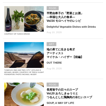
FOOD
平野由希子の「野菜とお酒」
―幸福な大人の食卓―
Vol.54 モロヘイヤのレシピ
Delightful Vegetable Dishes with Drinks
Aug 10, 2026
COURTESY OF YUKIKO HIRANO
ART
地の果てに生きる奇才
アーティスト
マイケル・ハイザー【前編】
OUT THERE
Aug 09, 2026
“COMPLEX ONE AND TWO, CITY,” 1970-2022 ©
MICHAEL HEIZER. COURTESY OF TRIPLE AUGHT
FOUNDATION. PHOTO: MICHAEL HEIZER
FOOD
長尾智子の日々のスープ
Vol.20 おろしきゅうりと
つるんとした鶏胸肉の冷たいスープ
SOUP, A WAY OF LIFE