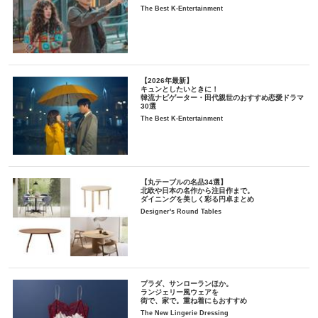
The Best K-Entertainment
【2026年最新】
キュンとしたいときに！
韓流ナビゲーター・田代親世のおすすめ恋愛ドラマ
30選
The Best K-Entertainment
【丸テーブルの名品34選】
北欧や日本の名作から注目作まで。
ダイニングを美しく彩る円卓まとめ
Designer's Round Tables
プラダ、サンローランほか。
ランジェリー風ウェアを
街で、家で。重ね着にもおすすめ
The New Lingerie Dressing