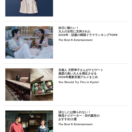
休日に観たい！
大人の女性に支持された
2026年・話題の韓国ドラマランキングTOP8
The Best K-Entertainment
京都人 天野準子さんがナビゲート
感度の高い大人を満足させる
2026年最新京都グルメまとめ
You Should Try This in Kyoto!
涙なしには観られない！
韓流ナビゲーター・田代親世の
おすすめ12選
The Best K-Entertainment