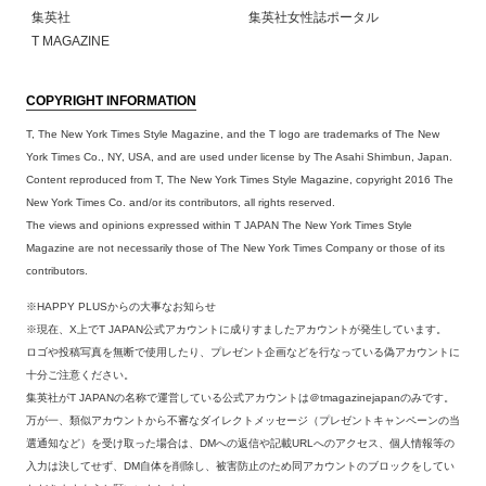
集英社
集英社女性誌ポータル
T MAGAZINE
COPYRIGHT INFORMATION
T, The New York Times Style Magazine, and the T logo are trademarks of The New
York Times Co., NY, USA, and are used under license by The Asahi Shimbun, Japan.
Content reproduced from T, The New York Times Style Magazine, copyright 2016 The
New York Times Co. and/or its contributors, all rights reserved.
The views and opinions expressed within T JAPAN The New York Times Style
Magazine are not necessarily those of The New York Times Company or those of its
contributors.
※HAPPY PLUSからの大事なお知らせ
※現在、X上でT JAPAN公式アカウントに成りすましたアカウントが発生しています。
ロゴや投稿写真を無断で使用したり、プレゼント企画などを行なっている偽アカウントに
十分ご注意ください。
集英社がT JAPANの名称で運営している公式アカウントは＠tmagazinejapanのみです。
万が一、類似アカウントから不審なダイレクトメッセージ（プレゼントキャンペーンの当
選通知など）を受け取った場合は、DMへの返信や記載URLへのアクセス、個人情報等の
入力は決してせず、DM自体を削除し、被害防止のため同アカウントのブロックをしてい