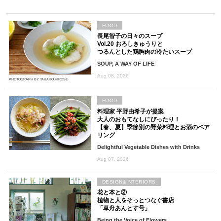
FOOD
長尾智子の日々のスープ
Vol.20 おろしきゅうりと
つるんとした鶏胸肉の冷たいスープ
SOUP, A WAY OF LIFE
Aug 08, 2026
PHOTOGRAPH BY TAKAKO HIROSE
FOOD
料理家 平野由希子が提案
大人のおもてなしにぴったり！
【春、夏】季節別の野菜料理とお酒のペア
リング
Delightful Vegetable Dishes with Drinks
Aug 07, 2026
DESIGN&INTERIORS
花と本と②
植物と人をそっとつなぐ書店
「草舟あんとす号」
Being the Voice of Flowers