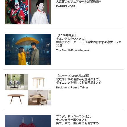
大反響のビジュアル本が絶賛発売中
KABUKI HOPE
【2026年最新】
キュンとしたいときに！
韓流ナビゲーター・田代親世のおすすめ恋愛ドラマ
30選
The Best K-Entertainment
【丸テーブルの名品34選】
北欧や日本の名作から注目作まで。
ダイニングを美しく彩る円卓まとめ
Designer's Round Tables
プラダ、サンローランほか。
ランジェリー風ウェアを
街で、家で。重ね着にもおすすめ