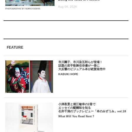
Aug 06, 2026
PHOTOGRAPHS BY NORIO KIDERA
FEATURE
市川團子、市川染五郎らが登場！
話題の若手歌舞伎俳優が一冊に
大反響のビジュアル本が絶賛発売中
KABUKI HOPE
小津夜景と堀江敏幸の2冊で
エッセイの醍醐味を知る
石井千湖のブックレビュー「本のみずうみ」vol.18
What Will You Read Next ?