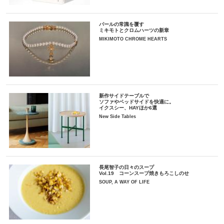
パールの常識を覆す
ミキモトとクロムハーツの新章
MIKIMOTO CHROME HEARTS
新作サイドテーブルで
ソファやベッドサイドを快適に。
イクスシー、HAYほか6選
New Side Tables
長尾智子の日々のスープ
Vol.19 コーンスープ焼きもろこしのせ
SOUP, A WAY OF LIFE