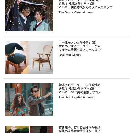
韓流ナビゲーター・田代親世の
必見！ 韓流名作ドラマ3選
Vol.42 朝鮮時代からのタイムスリップ
The Best K-Entertainment
【一生モノの名作椅子97選】
憧れのデザイナーズチェアから
マルチに活躍するスツールまで
Beautiful Chairs
韓流ナビゲーター・田代親世の
必見！ 韓流名作ドラマ3選
Vol.43 40代男の最強ラブコメ
The Best K-Entertainment
市川團子、市川染五郎らが登場！
話題の若手歌舞伎俳優が一冊に