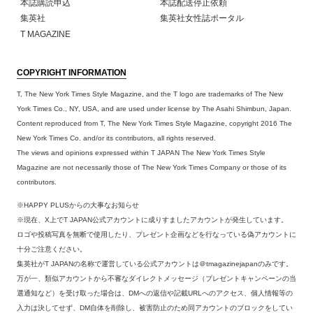
本誌購読申込
本誌配送停止依頼
集英社
集英社女性誌ポータル
T MAGAZINE
COPYRIGHT INFORMATION
T, The New York Times Style Magazine, and the T logo are trademarks of The New
York Times Co., NY, USA, and are used under license by The Asahi Shimbun, Japan.
Content reproduced from T, The New York Times Style Magazine, copyright 2016 The
New York Times Co. and/or its contributors, all rights reserved.
The views and opinions expressed within T JAPAN The New York Times Style
Magazine are not necessarily those of The New York Times Company or those of its
contributors.
※HAPPY PLUSからの大事なお知らせ
※現在、X上でT JAPAN公式アカウントに成りすましたアカウントが発生しています。
ロゴや投稿写真を無断で使用したり、プレゼント企画などを行なっている偽アカウントに
十分ご注意ください。
集英社がT JAPANの名称で運営している公式アカウントは＠tmagazinejapanのみです。
万が一、類似アカウントから不審なダイレクトメッセージ（プレゼントキャンペーンの当
選通知など）を受け取った場合は、DMへの返信や記載URLへのアクセス、個人情報等の
入力は決してせず、DM自体を削除し、被害防止のため同アカウントのブロックをしてい