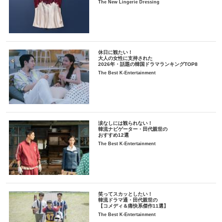
The New Lingerie Dressing
休日に観たい！
大人の女性に支持された
2026年・話題の韓国ドラマランキングTOP8
The Best K-Entertainment
涙なしには観られない！
韓流ナビゲーター・田代親世の
おすすめ12選
The Best K-Entertainment
笑ってスカッとしたい！
韓流ドラマ通・田代親世の
【コメディ＆痛快系傑作11選】
The Best K-Entertainment