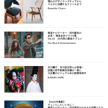
憧れのデザイナーズチェアから
マルチに活躍するスツールまで
Beautiful Chairs
韓流ナビゲーター・田代親世の
必見！ 韓流名作ドラマ3選
Vol.43 40代男の最強ラブコメ
The Best K-Entertainment
市川團子、市川染五郎らが登場！
話題の若手歌舞伎俳優が一冊に
大反響のビジュアル本が絶賛発売中
KABUKI HOPE
【2026年最新】
キュンとしたいときに！
韓流ナビゲーター・田代親世のおすすめ恋愛ドラマ