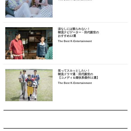
涙なしには観られない！
韓流ナビゲーター・田代親世の
おすすめ12選
The Best K-Entertainment
笑ってスカッとしたい！
韓流ドラマ通・田代親世の
【コメディ＆痛快系傑作11選】
The Best K-Entertainment