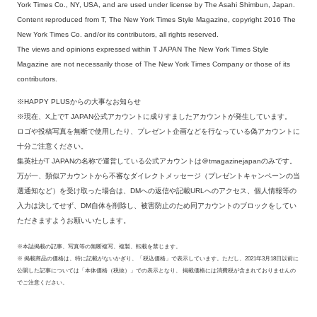
York Times Co., NY, USA, and are used under license by The Asahi Shimbun, Japan.
Content reproduced from T, The New York Times Style Magazine, copyright 2016 The
New York Times Co. and/or its contributors, all rights reserved.
The views and opinions expressed within T JAPAN The New York Times Style
Magazine are not necessarily those of The New York Times Company or those of its
contributors.
※HAPPY PLUSからの大事なお知らせ
※現在、X上でT JAPAN公式アカウントに成りすましたアカウントが発生しています。
ロゴや投稿写真を無断で使用したり、プレゼント企画などを行なっている偽アカウントに
十分ご注意ください。
集英社がT JAPANの名称で運営している公式アカウントは＠tmagazinejapanのみです。
万が一、類似アカウントから不審なダイレクトメッセージ（プレゼントキャンペーンの当
選通知など）を受け取った場合は、DMへの返信や記載URLへのアクセス、個人情報等の
入力は決してせず、DM自体を削除し、被害防止のため同アカウントのブロックをしてい
ただきますようお願いいたします。
※本誌掲載の記事、写真等の無断複写、複製、転載を禁じます。
※ 掲載商品の価格は、特に記載がないかぎり、「税込価格」で表示しています。ただし、2021年3月18日以前に
公開した記事については「本体価格（税抜）」での表示となり、 掲載価格には消費税が含まれておりませんの
でご注意ください。