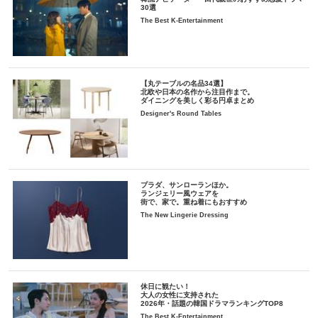
30選
The Best K-Entertainment
【丸テーブルの名品34選】
北欧や日本の名作から注目作まで。
ダイニングを美しく彩る円卓まとめ
Designer's Round Tables
プラダ、サンローランほか。
ランジェリー風ウェアを
街で、家で。重ね着にもおすすめ
The New Lingerie Dressing
休日に観たい！
大人の女性に支持された
2026年・話題の韓国ドラマランキングTOP8
The Best K-Entertainment