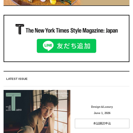
LATEST ISSUE
Design＆Luxury
June 1, 2026
本誌購読申込