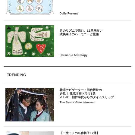
月のリズムで読む、12星座占い
TRENDING
韓流ナビゲーター・田代親世の
必見！ 韓流名作ドラマ3選
Vol.42 朝鮮時代からのタイムスリップ
The Best K-Entertainment
【一生モノの名作椅子97選】