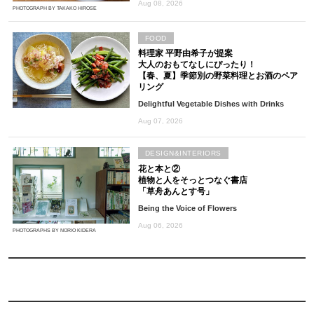
Aug 08, 2026
PHOTOGRAPH BY TAKAKO HIROSE
FOOD
料理家 平野由希子が提案
大人のおもてなしにぴったり！
【春、夏】季節別の野菜料理とお酒のペア
リング
Delightful Vegetable Dishes with Drinks
Aug 07, 2026
DESIGN&INTERIORS
花と本と②
植物と人をそっとつなぐ書店
「草舟あんとす号」
Being the Voice of Flowers
Aug 06, 2026
PHOTOGRAPHS BY NORIO KIDERA