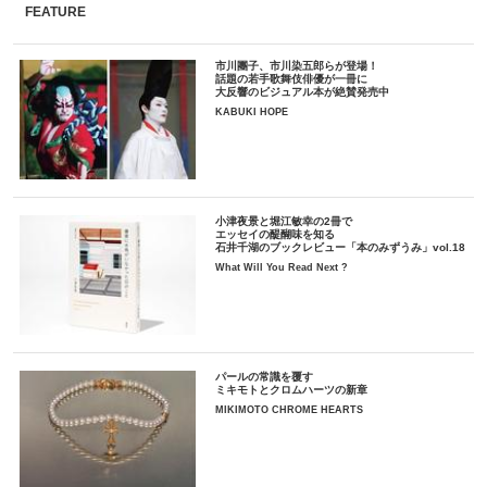
FEATURE
市川團子、市川染五郎らが登場！
話題の若手歌舞伎俳優が一冊に
大反響のビジュアル本が絶賛発売中
KABUKI HOPE
小津夜景と堀江敏幸の2冊で
エッセイの醍醐味を知る
石井千湖のブックレビュー「本のみずうみ」vol.18
What Will You Read Next ?
パールの常識を覆す
ミキモトとクロムハーツの新章
MIKIMOTO CHROME HEARTS