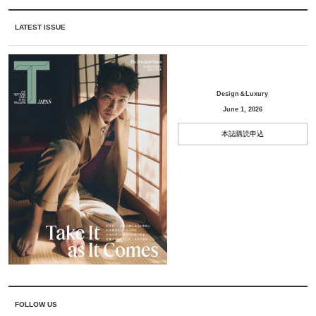
LATEST ISSUE
Design＆Luxury
June 1, 2026
本誌購読申込
FOLLOW US