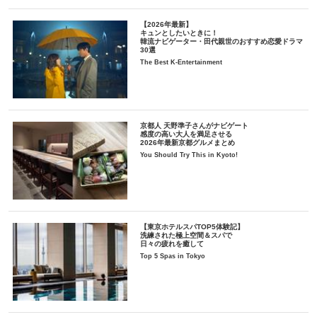
【2026年最新】
キュンとしたいときに！
韓流ナビゲーター・田代親世のおすすめ恋愛ドラマ
30選
The Best K-Entertainment
京都人 天野準子さんがナビゲート
感度の高い大人を満足させる
2026年最新京都グルメまとめ
You Should Try This in Kyoto!
【東京ホテルスパTOP5体験記】
洗練された極上空間＆スパで
日々の疲れを癒して
Top 5 Spas in Tokyo