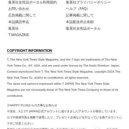
集英社女性誌ポータル利用規約
集英社プライバシーポリシー
お問い合わせ
ヘルプ（FAQ）
広告掲載に関して
記事掲載に関して
本誌購読申込
本誌配送停止依頼
集英社
集英社女性誌ポータル
T MAGAZINE
COPYRIGHT INFORMATION
T, The New York Times Style Magazine, and the T logo are trademarks of The New
York Times Co., NY, USA, and are used under license by The Asahi Shimbun, Japan.
Content reproduced from T, The New York Times Style Magazine, copyright 2016 The
New York Times Co. and/or its contributors, all rights reserved.
The views and opinions expressed within T JAPAN The New York Times Style
Magazine are not necessarily those of The New York Times Company or those of its
contributors.
※HAPPY PLUSからの大事なお知らせ
※現在、X上でT JAPAN公式アカウントに成りすましたアカウントが発生しています。
ロゴや投稿写真を無断で使用したり、プレゼント企画などを行なっている偽アカウントに
十分ご注意ください。