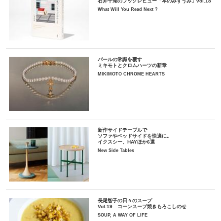
石井千湖のブックレビュー「本のみずうみ」vol.18
What Will You Read Next ?
パールの常識を覆す
ミキモトとクロムハーツの新章
MIKIMOTO CHROME HEARTS
新作サイドテーブルで
ソファやベッドサイドを快適に。
イクスシー、HAYほか6選
New Side Tables
長尾智子の日々のスープ
Vol.19 コーンスープ焼きもろこしのせ
SOUP, A WAY OF LIFE