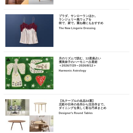
プラダ、サンローランほか。
ランジェリー風ウェアを
街で、家で。重ね着にもおすすめ
The New Lingerie Dressing
月のリズムで読む、12星座占い
濱美奈子のハーモニー占星術
＜2026/7/29～2026/8/12＞
Harmonic Astrology
【丸テーブルの名品34選】
北欧や日本の名作から注目作まで。
ダイニングを美しく彩る円卓まとめ
Designer's Round Tables