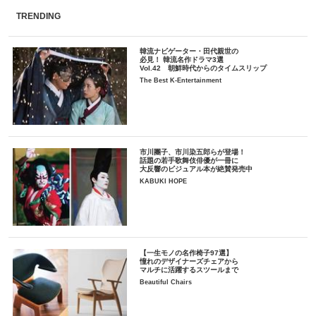
TRENDING
韓流ナビゲーター・田代親世の
必見！ 韓流名作ドラマ3選
Vol.42 朝鮮時代からのタイムスリップ
The Best K-Entertainment
市川團子、市川染五郎らが登場！
話題の若手歌舞伎俳優が一冊に
大反響のビジュアル本が絶賛発売中
KABUKI HOPE
【一生モノの名作椅子97選】
憧れのデザイナーズチェアから
マルチに活躍するスツールまで
Beautiful Chairs