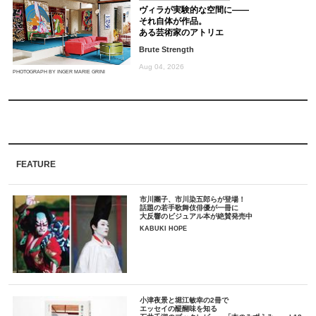
ヴィラが実験的な空間に――
それ自体が作品。
ある芸術家のアトリエ
Brute Strength
Aug 04, 2026
PHOTOGRAPH BY INGER MARIE GRINI
FEATURE
市川團子、市川染五郎らが登場！
話題の若手歌舞伎俳優が一冊に
大反響のビジュアル本が絶賛発売中
KABUKI HOPE
小津夜景と堀江敏幸の2冊で
エッセイの醍醐味を知る