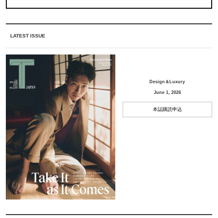
LATEST ISSUE
Design＆Luxury
June 1, 2026
本誌購読申込