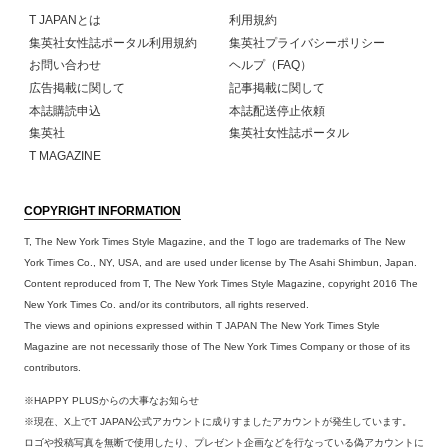
T JAPANとは
利用規約
集英社女性誌ポータル利用規約
集英社プライバシーポリシー
お問い合わせ
ヘルプ（FAQ）
広告掲載に関して
記事掲載に関して
本誌購読申込
本誌配送停止依頼
集英社
集英社女性誌ポータル
T MAGAZINE
COPYRIGHT INFORMATION
T, The New York Times Style Magazine, and the T logo are trademarks of The New
York Times Co., NY, USA, and are used under license by The Asahi Shimbun, Japan.
Content reproduced from T, The New York Times Style Magazine, copyright 2016 The
New York Times Co. and/or its contributors, all rights reserved.
The views and opinions expressed within T JAPAN The New York Times Style
Magazine are not necessarily those of The New York Times Company or those of its
contributors.
※HAPPY PLUSからの大事なお知らせ
※現在、X上でT JAPAN公式アカウントに成りすましたアカウントが発生しています。
ロゴや投稿写真を無断で使用したり、プレゼント企画などを行なっている偽アカウントに