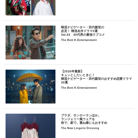
韓流ナビゲーター・田代親世の
必見！ 韓流名作ドラマ3選
Vol.43 40代男の最強ラブコメ
The Best K-Entertainment
【2026年最新】
キュンとしたいときに！
韓流ナビゲーター・田代親世のおすすめ恋愛ドラマ
30選
The Best K-Entertainment
プラダ、サンローランほか。
ランジェリー風ウェアを
街で、家で。重ね着にもおすすめ
The New Lingerie Dressing