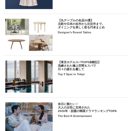
【丸テーブルの名品34選】
北欧や日本の名作から注目作まで。
ダイニングを美しく彩る円卓まとめ
Designer's Round Tables
【東京ホテルスパTOP5体験記】
洗練された極上空間＆スパで
日々の疲れを癒して
Top 5 Spas in Tokyo
休日に観たい！
大人の女性に支持された
2026年・話題の韓国ドラマランキングTOP8
The Best K-Entertainment