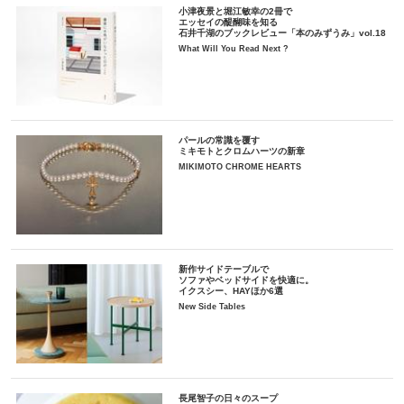
小津夜景と堀江敏幸の2冊で
エッセイの醍醐味を知る
石井千湖のブックレビュー「本のみずうみ」vol.18
What Will You Read Next ?
パールの常識を覆す
ミキモトとクロムハーツの新章
MIKIMOTO CHROME HEARTS
新作サイドテーブルで
ソファやベッドサイドを快適に。
イクスシー、HAYほか6選
New Side Tables
長尾智子の日々のスープ