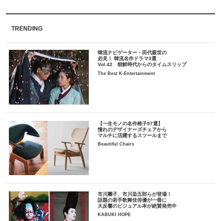
TRENDING
韓流ナビゲーター・田代親世の
必見！ 韓流名作ドラマ3選
Vol.42 朝鮮時代からのタイムスリップ
The Best K-Entertainment
【一生モノの名作椅子97選】
憧れのデザイナーズチェアから
マルチに活躍するスツールまで
Beautiful Chairs
市川團子、市川染五郎らが登場！
話題の若手歌舞伎俳優が一冊に
大反響のビジュアル本が絶賛発売中
KABUKI HOPE