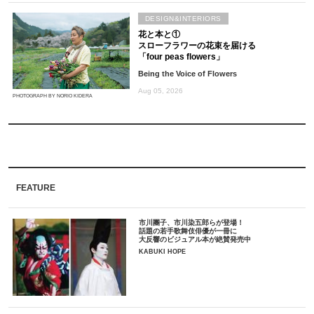
DESIGN&INTERIORS
花と本と①
スローフラワーの花束を届ける
「four peas flowers」
Being the Voice of Flowers
Aug 05, 2026
PHOTOGRAPH BY NORIO KIDERA
FEATURE
市川團子、市川染五郎らが登場！
話題の若手歌舞伎俳優が一冊に
大反響のビジュアル本が絶賛発売中
KABUKI HOPE