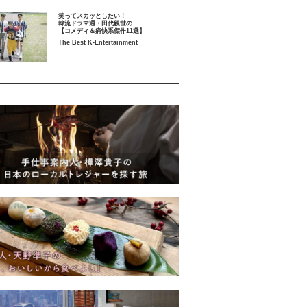
笑ってスカッとしたい！
韓流ドラマ通・田代親世の
【コメディ＆痛快系傑作11選】
The Best K-Entertainment