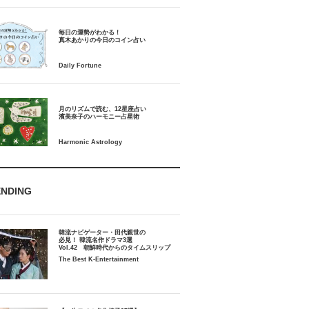
毎日の運勢がわかる！
月のリズムで読む、12星座占い
ENDING
韓流ナビゲーター・田代親世の
必見！ 韓流名作ドラマ3選
Vol.42 朝鮮時代からのタイムスリップ
The Best K-Entertainment