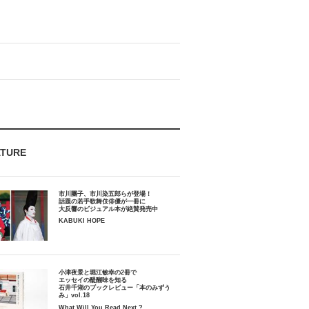
ATURE
市川團子、市川染五郎らが登場！
話題の若手歌舞伎俳優が一冊に
大反響のビジュアル本が絶賛発売中
KABUKI HOPE
小津夜景と堀江敏幸の2冊で
エッセイの醍醐味を知る
石井千湖のブックレビュー「本のみずう
み」vol.18
What Will You Read Next ?