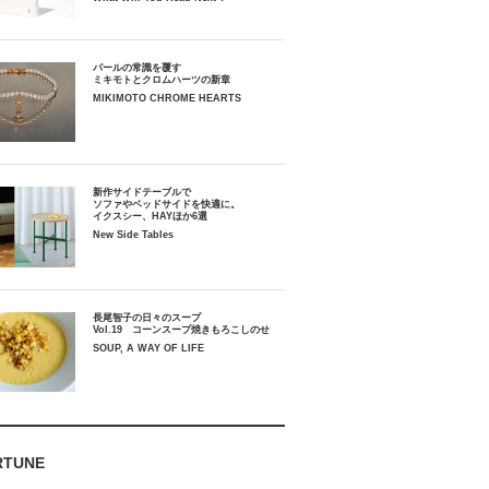
パールの常識を覆す
ミキモトとクロムハーツの新章
MIKIMOTO CHROME HEARTS
新作サイドテーブルで
ソファやベッドサイドを快適に。
イクスシー、HAYほか6選
New Side Tables
長尾智子の日々のスープ
Vol.19 コーンスープ焼きもろこしのせ
SOUP, A WAY OF LIFE
RTUNE