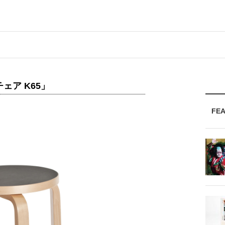
ェア K65」
FE