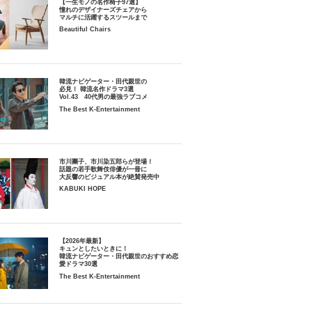
【一生モノの名作椅子97選】
憧れのデザイナーズチェアから
マルチに活躍するスツールまで
Beautiful Chairs
韓流ナビゲーター・田代親世の
必見！ 韓流名作ドラマ3選
Vol.43 40代男の最強ラブコメ
The Best K-Entertainment
市川團子、市川染五郎らが登場！
話題の若手歌舞伎俳優が一冊に
大反響のビジュアル本が絶賛発売中
KABUKI HOPE
【2026年最新】
キュンとしたいときに！
韓流ナビゲーター・田代親世のおすすめ恋
愛ドラマ30選
The Best K-Entertainment