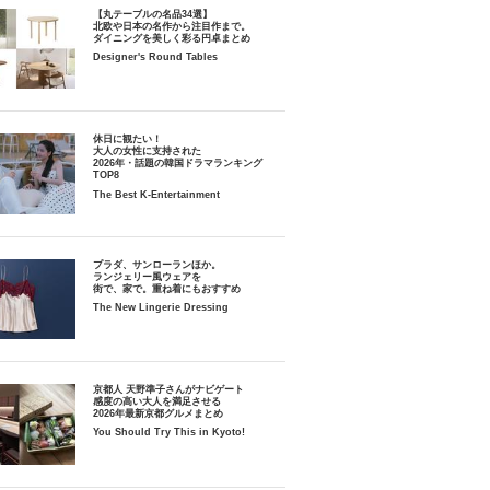
【丸テーブルの名品34選】
北欧や日本の名作から注目作まで。
ダイニングを美しく彩る円卓まとめ
Designer's Round Tables
休日に観たい！
大人の女性に支持された
2026年・話題の韓国ドラマランキング
TOP8
The Best K-Entertainment
プラダ、サンローランほか。
ランジェリー風ウェアを
街で、家で。重ね着にもおすすめ
The New Lingerie Dressing
京都人 天野準子さんがナビゲート
感度の高い大人を満足させる
2026年最新京都グルメまとめ
You Should Try This in Kyoto!