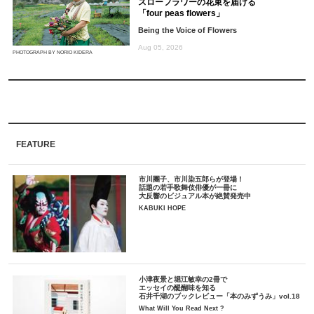
スローフラワーの花束を届ける
「four peas flowers」
Being the Voice of Flowers
Aug 05, 2026
PHOTOGRAPH BY NORIO KIDERA
FEATURE
市川團子、市川染五郎らが登場！
話題の若手歌舞伎俳優が一冊に
大反響のビジュアル本が絶賛発売中
KABUKI HOPE
小津夜景と堀江敏幸の2冊で
エッセイの醍醐味を知る
石井千湖のブックレビュー「本のみずうみ」vol.18
What Will You Read Next ?