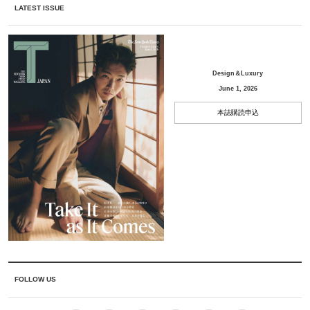
LATEST ISSUE
Design＆Luxury
June 1, 2026
本誌購読申込
FOLLOW US