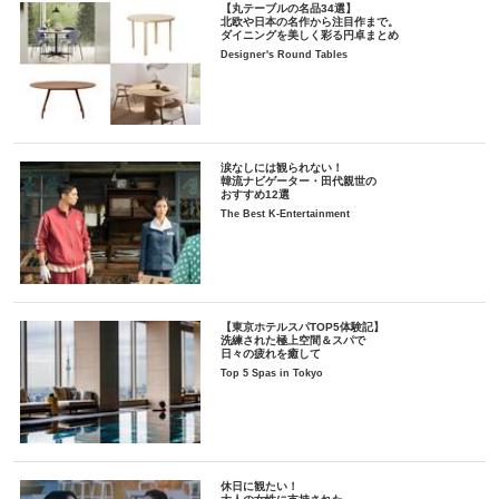
【丸テーブルの名品34選】
北欧や日本の名作から注目作まで。
ダイニングを美しく彩る円卓まとめ
Designer's Round Tables
涙なしには観られない！
韓流ナビゲーター・田代親世の
おすすめ12選
The Best K-Entertainment
【東京ホテルスパTOP5体験記】
洗練された極上空間＆スパで
日々の疲れを癒して
Top 5 Spas in Tokyo
休日に観たい！