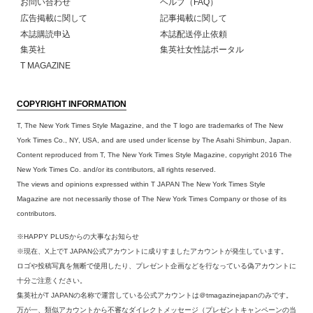
お問い合わせ
ヘルプ（FAQ）
広告掲載に関して
記事掲載に関して
本誌購読申込
本誌配送停止依頼
集英社
集英社女性誌ポータル
T MAGAZINE
COPYRIGHT INFORMATION
T, The New York Times Style Magazine, and the T logo are trademarks of The New
York Times Co., NY, USA, and are used under license by The Asahi Shimbun, Japan.
Content reproduced from T, The New York Times Style Magazine, copyright 2016 The
New York Times Co. and/or its contributors, all rights reserved.
The views and opinions expressed within T JAPAN The New York Times Style
Magazine are not necessarily those of The New York Times Company or those of its
contributors.
※HAPPY PLUSからの大事なお知らせ
※現在、X上でT JAPAN公式アカウントに成りすましたアカウントが発生しています。
ロゴや投稿写真を無断で使用したり、プレゼント企画などを行なっている偽アカウントに
十分ご注意ください。
集英社がT JAPANの名称で運営している公式アカウントは＠tmagazinejapanのみです。
万が一、類似アカウントから不審なダイレクトメッセージ（プレゼントキャンペーンの当