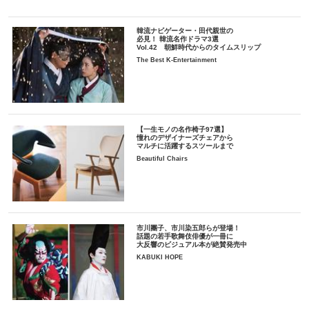
韓流ナビゲーター・田代親世の
必見！ 韓流名作ドラマ3選
Vol.42 朝鮮時代からのタイムスリップ
The Best K-Entertainment
【一生モノの名作椅子97選】
憧れのデザイナーズチェアから
マルチに活躍するスツールまで
Beautiful Chairs
市川團子、市川染五郎らが登場！
話題の若手歌舞伎俳優が一冊に
大反響のビジュアル本が絶賛発売中
KABUKI HOPE