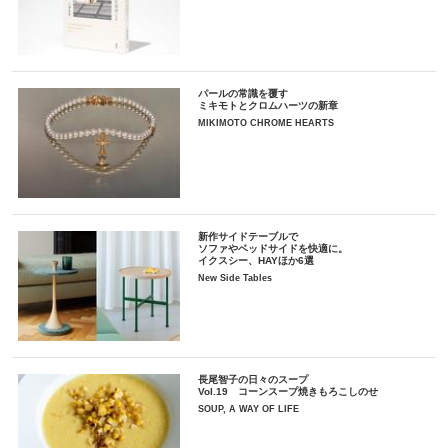
パールの常識を覆す
ミキモトとクロムハーツの新章
MIKIMOTO CHROME HEARTS
新作サイドテーブルで
ソファやベッドサイドを快適に。
イクスシー、HAYほか6選
New Side Tables
長尾智子の日々のスープ
Vol.19 コーンスープ焼きもろこしのせ
SOUP, A WAY OF LIFE