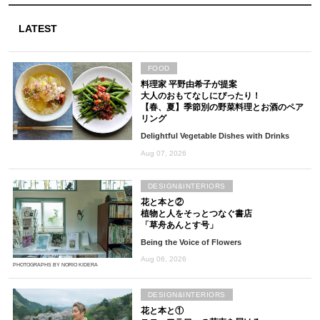
LATEST
FOOD
料理家 平野由希子が提案
大人のおもてなしにぴったり！
【春、夏】季節別の野菜料理とお酒のペア
リング
Delightful Vegetable Dishes with Drinks
Aug 07, 2026
DESIGN&INTERIORS
花と本と②
植物と人をそっとつなぐ書店
「草舟あんとす号」
Being the Voice of Flowers
Aug 06, 2026
PHOTOGRAPHS BY NORIO KIDERA
DESIGN&INTERIORS
花と本と①