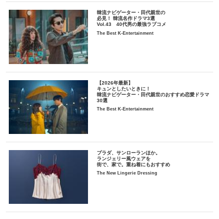
韓流ナビゲーター・田代親世の
必見！ 韓流名作ドラマ3選
Vol.43 40代男の最強ラブコメ
The Best K-Entertainment
【2026年最新】
キュンとしたいときに！
韓流ナビゲーター・田代親世のおすすめ恋愛ドラマ
30選
The Best K-Entertainment
プラダ、サンローランほか。
ランジェリー風ウェアを
街で、家で。重ね着にもおすすめ
The New Lingerie Dressing