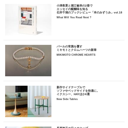
小津夜景と堀江敏幸の2冊で
エッセイの醍醐味を知る
石井千湖のブックレビュー「本のみずうみ」vol.18
What Will You Read Next ?
パールの常識を覆す
ミキモトとクロムハーツの新章
MIKIMOTO CHROME HEARTS
新作サイドテーブルで
ソファやベッドサイドを快適に。
イクスシー、HAYほか6選
New Side Tables