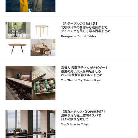
【丸テーブルの名品34選】
北欧や日本の名作から注目作まで。
ダイニングを美しく彩る円卓まとめ
Designer's Round Tables
京都人 天野準子さんがナビゲート
感度の高い大人を満足させる
2026年最新京都グルメまとめ
You Should Try This in Kyoto!
【東京ホテルスパTOP5体験記】
洗練された極上空間＆スパで
日々の疲れを癒して
Top 5 Spas in Tokyo