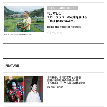
DESIGN&INTERIORS
花と本と①
スローフラワーの花束を届ける
「four peas flowers」
Being the Voice of Flowers
Aug 05, 2026
PHOTOGRAPH BY NORIO KIDERA
FEATURE
市川團子、市川染五郎らが登場！
話題の若手歌舞伎俳優が一冊に
大反響のビジュアル本が絶賛発売中
KABUKI HOPE