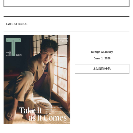
LATEST ISSUE
Design＆Luxury
June 1, 2026
本誌購読申込