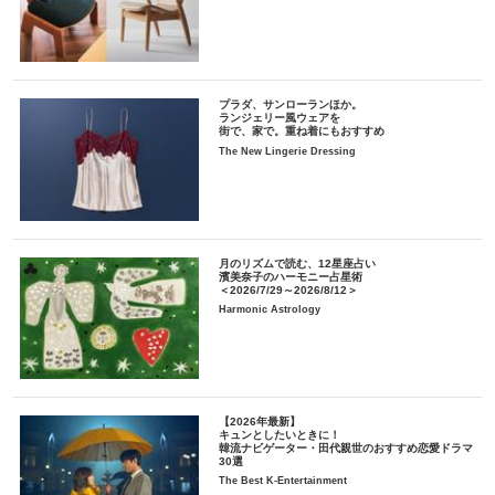
プラダ、サンローランほか。
ランジェリー風ウェアを
街で、家で。重ね着にもおすすめ
The New Lingerie Dressing
月のリズムで読む、12星座占い
濱美奈子のハーモニー占星術
＜2026/7/29～2026/8/12＞
Harmonic Astrology
【2026年最新】
キュンとしたいときに！
韓流ナビゲーター・田代親世のおすすめ恋愛ドラマ
30選
The Best K-Entertainment