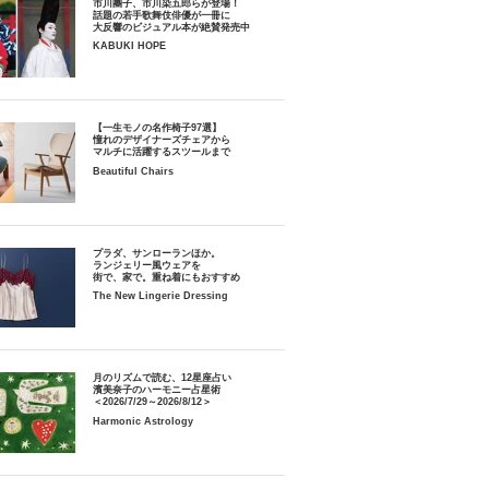
市川團子、市川染五郎らが登場！
話題の若手歌舞伎俳優が一冊に
大反響のビジュアル本が絶賛発売中
KABUKI HOPE
【一生モノの名作椅子97選】
憧れのデザイナーズチェアから
マルチに活躍するスツールまで
Beautiful Chairs
プラダ、サンローランほか。
ランジェリー風ウェアを
街で、家で。重ね着にもおすすめ
The New Lingerie Dressing
月のリズムで読む、12星座占い
濱美奈子のハーモニー占星術
＜2026/7/29～2026/8/12＞
Harmonic Astrology