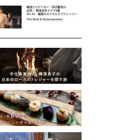
韓流ナビゲーター・田代親世の
必見！ 韓流名作ドラマ3選
Vol.41 魅惑のロイヤルラブストーリー
The Best K-Entertainment