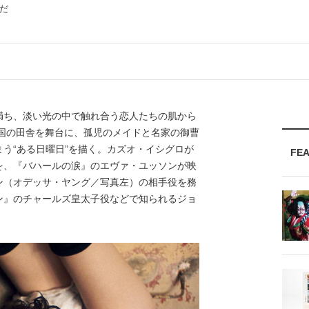
だ
ち、淡い光の中で触れ合う恋人たちの肌から
英国の田舎を舞台に、孤児のメイドと名家の御曹
う“ある日曜日”を描く。カズオ・イシグロが
FE
を、『バハールの涙』のエヴァ・ユッソンが映
ン（オデッサ・ヤング／写真左）の相手役を務
ン』のチャールズ皇太子役などで知られるジョ