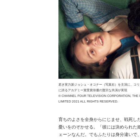
若き実力派ジョシュ・オコナー（写真右）を主演に、コリ
に誇るアカデミー賞受賞俳優の贅沢な共演が実現
© CHANNEL FOUR TELEVISION CORPORATION, THE B
LIMITED 2021 ALL RIGHTS RESERVED.
育ちのよさを全身からにじませ、戦死し
憂いをのぞかせる。「彼には決められた
ェーンなんだ。でもふたりは身分違いで