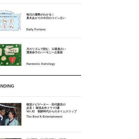
毎日の運勢がわかる！
月のリズムで読む、12星座占い
ENDING
韓流ナビゲーター・田代親世の
必見！ 韓流名作ドラマ3選
Vol.42 朝鮮時代からのタイムスリップ
The Best K-Entertainment