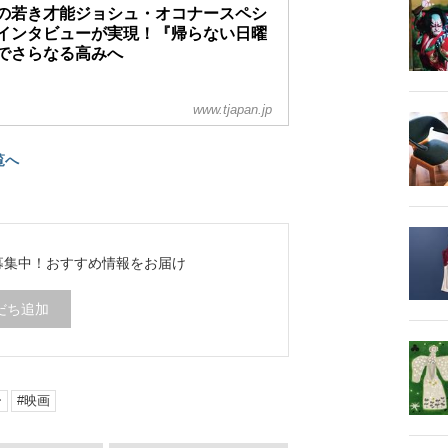
の若き才能ジョシュ・オコナースペシ
インタビューが実現！『帰らない日曜
でさらなる高みへ
www.tjapan.jp
覧へ
ち募集中！
おすすめ情報をお届け
だち追加
ー
映画