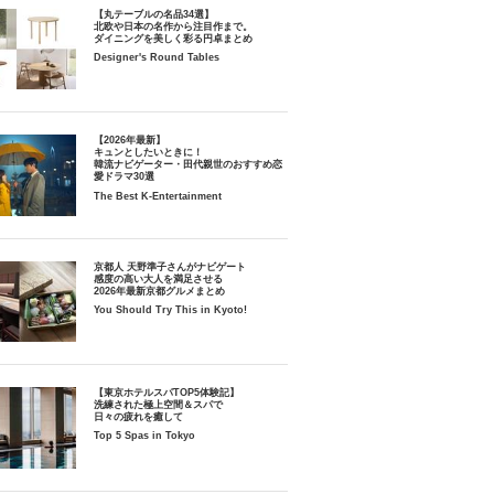
【丸テーブルの名品34選】
北欧や日本の名作から注目作まで。
ダイニングを美しく彩る円卓まとめ
Designer's Round Tables
【2026年最新】
キュンとしたいときに！
韓流ナビゲーター・田代親世のおすすめ恋
愛ドラマ30選
The Best K-Entertainment
京都人 天野準子さんがナビゲート
感度の高い大人を満足させる
2026年最新京都グルメまとめ
You Should Try This in Kyoto!
【東京ホテルスパTOP5体験記】
洗練された極上空間＆スパで
日々の疲れを癒して
Top 5 Spas in Tokyo