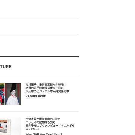
ATURE
市川團子、市川染五郎らが登場！
話題の若手歌舞伎俳優が一冊に
大反響のビジュアル本が絶賛発売中
KABUKI HOPE
小津夜景と堀江敏幸の2冊で
エッセイの醍醐味を知る
石井千湖のブックレビュー「本のみずう
み」vol.18
What Will You Read Next ?