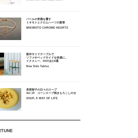
パールの常識を覆す
ミキモトとクロムハーツの新章
MIKIMOTO CHROME HEARTS
新作サイドテーブルで
ソファやベッドサイドを快適に。
イクスシー、HAYほか6選
New Side Tables
長尾智子の日々のスープ
Vol.19 コーンスープ焼きもろこしのせ
SOUP, A WAY OF LIFE
RTUNE