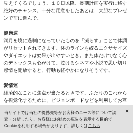
見えてくるでしょう。１０日以降、長期計画を実行に移す
絶好のチャンス。十分な用意をしたあとは、大胆なプレゼ
ンで前に進んで。
健康運
満月を境に過剰になっていたものを「減らす」ことで体調
がリセットされてきます。体のラインを絞るエクササイズ
やダイエットは効果が出やすいとき。また体だけでなく心
のデトックスも心がけて。泣けるシネマや小説で思い切り
感情を開放すると、行動も軽やかになりそうです。
愛情運
経済的なことに焦点が当たるときです。ふたりのこれから
を視覚化するために、ビジョンボードなどを利用してお互
いの想いを整理してみて。その中で一緒に叶えたい目標を
当サイトでは当社の提携先等がお客様のニーズ等について調
設定することも忘れずに。将来の住処に関するマネープラ
査・分析したり、お客様にお勧めの広告を表示する目的で
ンもここで考え、決めたことを次の新月に実行に移しまし
Cookieを利用する場合があります。詳しくは
こちら
ょう。