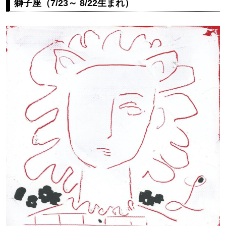
獅子座（7/23～ 8/22生まれ）