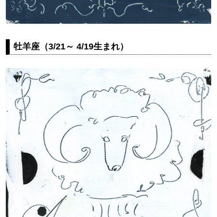
牡羊座（3/21～ 4/19生まれ）