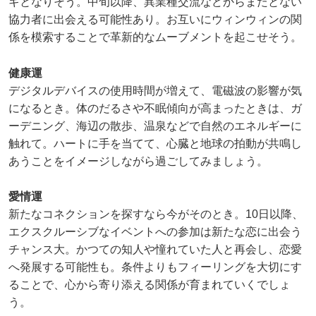
ギとなりそう。中旬以降、異業種交流などからまたとない
協力者に出会える可能性あり。お互いにウィンウィンの関
係を模索することで革新的なムーブメントを起こせそう。
健康運
デジタルデバイスの使用時間が増えて、電磁波の影響が気
になるとき。体のだるさや不眠傾向が高まったときは、ガ
ーデニング、海辺の散歩、温泉などで自然のエネルギーに
触れて。ハートに手を当てて、心臓と地球の拍動が共鳴し
あうことをイメージしながら過ごしてみましょう。
愛情運
新たなコネクションを探すなら今がそのとき。10日以降、
エクスクルーシブなイベントへの参加は新たな恋に出会う
チャンス大。かつての知人や憧れていた人と再会し、恋愛
へ発展する可能性も。条件よりもフィーリングを大切にす
ることで、心から寄り添える関係が育まれていくでしょ
う。