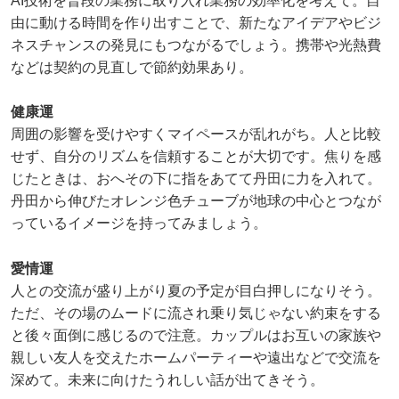
AI技術を普段の業務に取り入れ業務の効率化を考えて。自
由に動ける時間を作り出すことで、新たなアイデアやビジ
ネスチャンスの発見にもつながるでしょう。携帯や光熱費
などは契約の見直しで節約効果あり。
健康運
周囲の影響を受けやすくマイペースが乱れがち。人と比較
せず、自分のリズムを信頼することが大切です。焦りを感
じたときは、おへその下に指をあてて丹田に力を入れて。
丹田から伸びたオレンジ色チューブが地球の中心とつなが
っているイメージを持ってみましょう。
愛情運
人との交流が盛り上がり夏の予定が目白押しになりそう。
ただ、その場のムードに流され乗り気じゃない約束をする
と後々面倒に感じるので注意。カップルはお互いの家族や
親しい友人を交えたホームパーティーや遠出などで交流を
深めて。未来に向けたうれしい話が出てきそう。