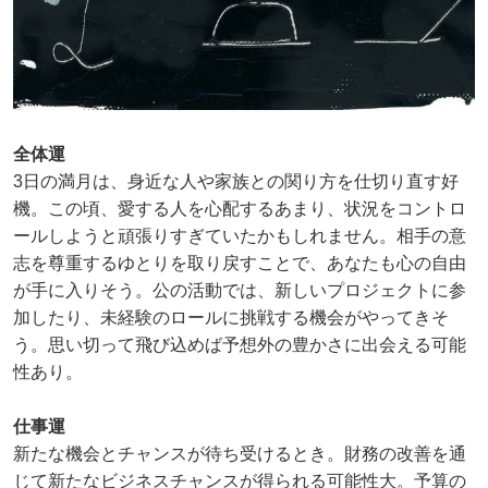
全体運
3日の満月は、身近な人や家族との関り方を仕切り直す好
機。この頃、愛する人を心配するあまり、状況をコントロ
ールしようと頑張りすぎていたかもしれません。相手の意
志を尊重するゆとりを取り戻すことで、あなたも心の自由
が手に入りそう。公の活動では、新しいプロジェクトに参
加したり、未経験のロールに挑戦する機会がやってきそ
う。思い切って飛び込めば予想外の豊かさに出会える可能
性あり。
仕事運
新たな機会とチャンスが待ち受けるとき。財務の改善を通
じて新たなビジネスチャンスが得られる可能性大。予算の