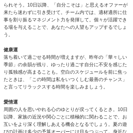
られそう。10日以降、「自分こそは」と思えるオファーが
来たら迷わずに引き受けて。チーム内では、適材適所に仕
事を割り振るマネジメント力を発揮して。個々が活躍でき
る場を与えることで、あなたへの人望もアップするでしょ
う。
健康運
落ち着いて過ごせる時間が増えますが、昨年の「華々しい
季節」の余韻が残り、ゆったり過ごす自分に不安を感じた
り孤独感が高まることも。空白のスケジュールを前に焦っ
たときは、「この時間は私をいつくしむ最善のチャンス」
と言ってリラックスする時間を楽しみましょう。
愛情運
周囲の人を思いやれる心のゆとりが戻ってくるとき。10日
以降、家族の近況や関心ごとに積極的に関わることで、お
互いをより深く理解しあえる機会となるでしょう。夏の遊
びの計画は多少の予算オーバーには目をつぶって。身近な