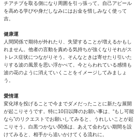
チアチブを取る側になり周囲を引っ張って。自己アピール
を高める学びや身だしなみにはお金を惜しみなく使って
吉。
健康運
人間関係で期待が外れたり、失望することが増えるかもし
れません。他者の言動を責める気持ちが強くなりそれがス
トレス症状につながりそう。そんなときは寄せたり引いた
りする波の風景を思い浮かべて。今とらわれている感情も
波の花のように消えていくことをイメージしてみましょ
う。
愛情運
変化球を投げることで今までダメだったことに新たな展開
が起こりそうです。特に10日以降のお願い事は、“もし可能
なら”のリクエストでお願いしてみると、うれしいことが起
こりそう。白黒つかない関係は、あえて会わない期間を設
けてみると、相手から追いかけてくる流れに。