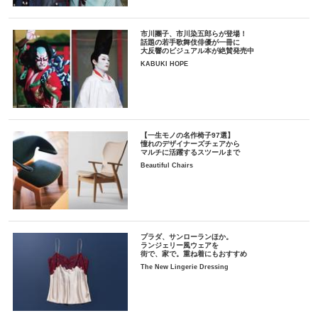
市川團子、市川染五郎らが登場！
話題の若手歌舞伎俳優が一冊に
大反響のビジュアル本が絶賛発売中
KABUKI HOPE
【一生モノの名作椅子97選】
憧れのデザイナーズチェアから
マルチに活躍するスツールまで
Beautiful Chairs
プラダ、サンローランほか。
ランジェリー風ウェアを
街で、家で。重ね着にもおすすめ
The New Lingerie Dressing