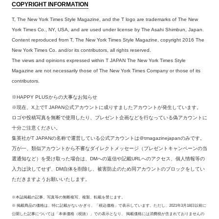
COPYRIGHT INFORMATION
T, The New York Times Style Magazine, and the T logo are trademarks of The New
York Times Co., NY, USA, and are used under license by The Asahi Shimbun, Japan.
Content reproduced from T, The New York Times Style Magazine, copyright 2016 The
New York Times Co. and/or its contributors, all rights reserved.
The views and opinions expressed within T JAPAN The New York Times Style
Magazine are not necessarily those of The New York Times Company or those of its
contributors.
※HAPPY PLUSからの大事なお知らせ
※現在、X上でT JAPAN公式アカウントに成りすましたアカウントが発生しています。
ロゴや投稿写真を無断で使用したり、プレゼント企画などを行なっている偽アカウントに
十分ご注意ください。
集英社がT JAPANの名称で運営している公式アカウントは＠tmagazinejapanのみです。
万が一、類似アカウントから不審なダイレクトメッセージ（プレゼントキャンペーンの当
選通知など）を受け取った場合は、DMへの返信や記載URLへのアクセス、個人情報等の
入力は決してせず、DM自体を削除し、被害防止のため同アカウントのブロックをしてい
ただきますようお願いいたします。
※本誌掲載の記事、写真等の無断複写、複製、転載を禁じます。
※ 掲載商品の価格は、特に記載がないかぎり、「税込価格」で表示しています。ただし、2021年3月18日以前に
公開した記事については「本体価格（税抜）」での表示となり、 掲載価格には消費税が含まれておりませんの