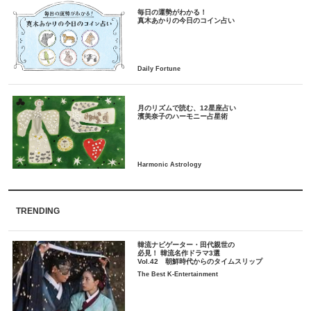
毎日の運勢がわかる！
月のリズムで読む、12星座占い
TRENDING
韓流ナビゲーター・田代親世の
必見！ 韓流名作ドラマ3選
Vol.42 朝鮮時代からのタイムスリップ
The Best K-Entertainment