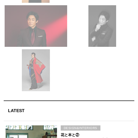
LATEST
DESIGN&INTERIORS
花と本と②