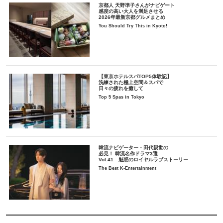
京都人 天野準子さんがナビゲート
感度の高い大人を満足させる
2026年最新京都グルメまとめ
You Should Try This in Kyoto!
【東京ホテルスパTOP5体験記】
洗練された極上空間＆スパで
日々の疲れを癒して
Top 5 Spas in Tokyo
韓流ナビゲーター・田代親世の
必見！ 韓流名作ドラマ3選
Vol.41 魅惑のロイヤルラブストーリー
The Best K-Entertainment