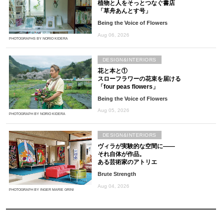
植物と人をそっとつなぐ書店
「草舟あんとす号」
Being the Voice of Flowers
Aug 06, 2026
PHOTOGRAPHS BY NORIO KIDERA
DESIGN&INTERIORS
花と本と①
スローフラワーの花束を届ける
「four peas flowers」
Being the Voice of Flowers
Aug 05, 2026
PHOTOGRAPH BY NORIO KIDERA
DESIGN&INTERIORS
ヴィラが実験的な空間に――
それ自体が作品。
ある芸術家のアトリエ
Brute Strength
Aug 04, 2026
PHOTOGRAPH BY INGER MARIE GRINI