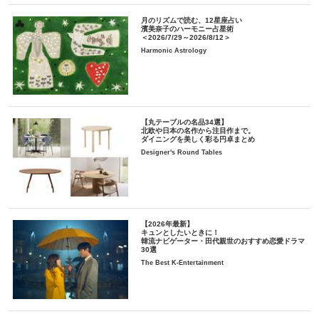
月のリズムで読む、12星座占い
濱美奈子のハーモニー占星術
＜2026/7/29～2026/8/12＞
Harmonic Astrology
【丸テーブルの名品34選】
北欧や日本の名作から注目作まで。
ダイニングを美しく彩る円卓まとめ
Designer's Round Tables
【2026年最新】
キュンとしたいときに！
韓流ナビゲーター・田代親世のおすすめ恋愛ドラマ
30選
The Best K-Entertainment