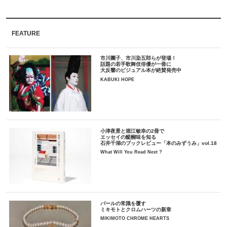
FEATURE
市川團子、市川染五郎らが登場！
話題の若手歌舞伎俳優が一冊に
大反響のビジュアル本が絶賛発売中
KABUKI HOPE
小津夜景と堀江敏幸の2冊で
エッセイの醍醐味を知る
石井千湖のブックレビュー「本のみずうみ」vol.18
What Will You Read Next ?
パールの常識を覆す
ミキモトとクロムハーツの新章
MIKIMOTO CHROME HEARTS