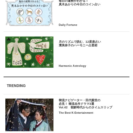
毎日の運勢がわかる！
月のリズムで読む、12星座占い
TRENDING
韓流ナビゲーター・田代親世の
必見！ 韓流名作ドラマ3選
Vol.42 朝鮮時代からのタイムスリップ
The Best K-Entertainment