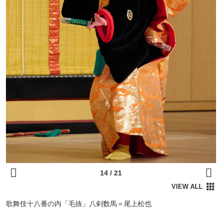
歌舞伎十八番の内「毛抜」八剣数馬＝尾上松也