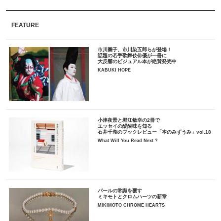
FEATURE
市川團子、市川染五郎らが登場！
話題の若手歌舞伎俳優が一冊に
大反響のビジュアル本が絶賛発売中
KABUKI HOPE
小津夜景と堀江敏幸の2冊で
エッセイの醍醐味を知る
石井千湖のブックレビュー「本のみずうみ」vol.18
What Will You Read Next ?
パールの常識を覆す
ミキモトとクロムハーツの新章
MIKIMOTO CHROME HEARTS