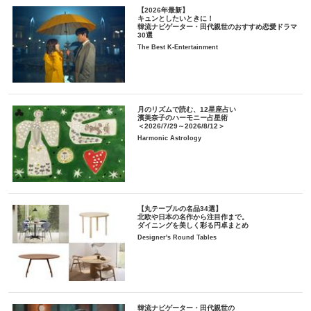
【2026年最新】
キュンとしたいときに！
韓流ナビゲーター・田代親世のおすすめ恋愛ドラマ
30選
The Best K-Entertainment
月のリズムで読む、12星座占い
濱美奈子のハーモニー占星術
＜2026/7/29～2026/8/12＞
Harmonic Astrology
【丸テーブルの名品34選】
北欧や日本の名作から注目作まで。
ダイニングを美しく彩る円卓まとめ
Designer's Round Tables
韓流ナビゲーター・田代親世の