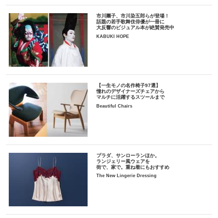
市川團子、市川染五郎らが登場！
話題の若手歌舞伎俳優が一冊に
大反響のビジュアル本が絶賛発売中
KABUKI HOPE
【一生モノの名作椅子97選】
憧れのデザイナーズチェアから
マルチに活躍するスツールまで
Beautiful Chairs
プラダ、サンローランほか。
ランジェリー風ウェアを
街で、家で。重ね着にもおすすめ
The New Lingerie Dressing