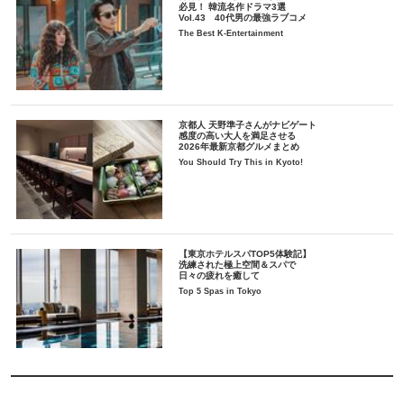
必見！ 韓流名作ドラマ3選
Vol.43 40代男の最強ラブコメ
The Best K-Entertainment
京都人 天野準子さんがナビゲート
感度の高い大人を満足させる
2026年最新京都グルメまとめ
You Should Try This in Kyoto!
【東京ホテルスパTOP5体験記】
洗練された極上空間＆スパで
日々の疲れを癒して
Top 5 Spas in Tokyo