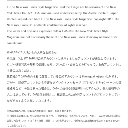
T, The New York Times Style Magazine, and the T logo are trademarks of The New
York Times Co., NY, USA, and are used under license by The Asahi Shimbun, Japan.
Content reproduced from T, The New York Times Style Magazine, copyright 2016 The
New York Times Co. and/or its contributors, all rights reserved.
The views and opinions expressed within T JAPAN The New York Times Style
Magazine are not necessarily those of The New York Times Company or those of its
contributors.
※HAPPY PLUSからの大事なお知らせ
※現在、X上でT JAPAN公式アカウントに成りすましたアカウントが発生しています。
ロゴや投稿写真を無断で使用したり、プレゼント企画などを行なっている偽アカウントに
十分ご注意ください。
集英社がT JAPANの名称で運営している公式アカウントは＠tmagazinejapanのみです。
万が一、類似アカウントから不審なダイレクトメッセージ（プレゼントキャンペーンの当
選通知など）を受け取った場合は、DMへの返信や記載URLへのアクセス、個人情報等の
入力は決してせず、DM自体を削除し、被害防止のため同アカウントのブロックをしてい
ただきますようお願いいたします。
※本誌掲載の記事、写真等の無断複写、複製、転載を禁じます。
※ 掲載商品の価格は、特に記載がないかぎり、「税込価格」で表示しています。ただし、2021年3月18日以前に
公開した記事については「本体価格（税抜）」での表示となり、 掲載価格には消費税が含まれておりませんの
でご注意ください。