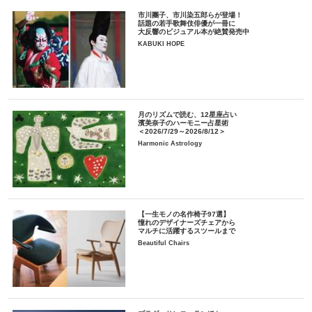
市川團子、市川染五郎らが登場！
話題の若手歌舞伎俳優が一冊に
大反響のビジュアル本が絶賛発売中
KABUKI HOPE
月のリズムで読む、12星座占い
濱美奈子のハーモニー占星術
＜2026/7/29～2026/8/12＞
Harmonic Astrology
【一生モノの名作椅子97選】
憧れのデザイナーズチェアから
マルチに活躍するスツールまで
Beautiful Chairs