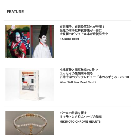
FEATURE
市川團子、市川染五郎らが登場！
話題の若手歌舞伎俳優が一冊に
大反響のビジュアル本が絶賛発売中
KABUKI HOPE
小津夜景と堀江敏幸の2冊で
エッセイの醍醐味を知る
石井千湖のブックレビュー「本のみずうみ」vol.18
What Will You Read Next ?
パールの常識を覆す
ミキモトとクロムハーツの新章
MIKIMOTO CHROME HEARTS