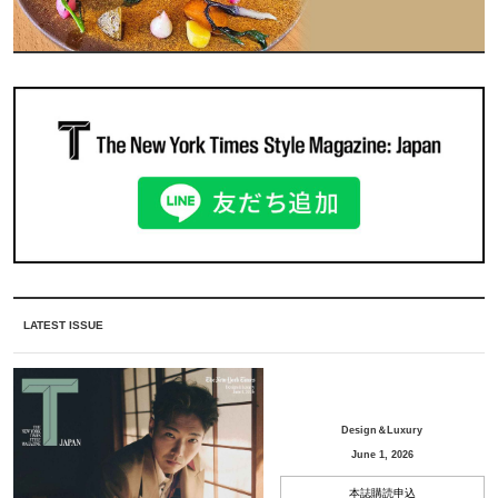
LATEST ISSUE
Design＆Luxury
June 1, 2026
本誌購読申込