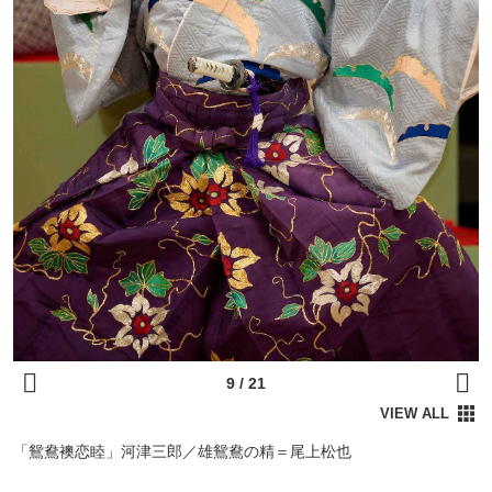
「鴛鴦襖恋睦」河津三郎／雄鴛鴦の精＝尾上松也