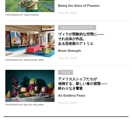
Being the Voice of Flowers
Aug 05, 2026
PHOTOGRAPH BY NORIO KIDERA
DESIGN&INTERIORS
ヴィラが実験的な空間に――
それ自体が作品。
ある芸術家のアトリエ
Brute Strength
Aug 04, 2026
PHOTOGRAPH BY INGER MARIE GRINI
FOOD
アメリカ人シェフたちが
傾倒する、新しい食の習慣――
終わりなき饗宴
An Endless Feast
Aug 03, 2026
PHOTOGRAPH BY MELODY MELAMED