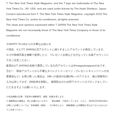
T, The New York Times Style Magazine, and the T logo are trademarks of The New
York Times Co., NY, USA, and are used under license by The Asahi Shimbun, Japan.
Content reproduced from T, The New York Times Style Magazine, copyright 2016 The
New York Times Co. and/or its contributors, all rights reserved.
The views and opinions expressed within T JAPAN The New York Times Style
Magazine are not necessarily those of The New York Times Company or those of its
contributors.
※HAPPY PLUSからの大事なお知らせ
※現在、X上でT JAPAN公式アカウントに成りすましたアカウントが発生しています。
ロゴや投稿写真を無断で使用したり、プレゼント企画などを行なっている偽アカウントに
十分ご注意ください。
集英社がT JAPANの名称で運営している公式アカウントは＠tmagazinejapanのみです。
万が一、類似アカウントから不審なダイレクトメッセージ（プレゼントキャンペーンの当
選通知など）を受け取った場合は、DMへの返信や記載URLへのアクセス、個人情報等の
入力は決してせず、DM自体を削除し、被害防止のため同アカウントのブロックをしてい
ただきますようお願いいたします。
※本誌掲載の記事、写真等の無断複写、複製、転載を禁じます。
※ 掲載商品の価格は、特に記載がないかぎり、「税込価格」で表示しています。ただし、2021年3月18日以前に
公開した記事については「本体価格（税抜）」での表示となり、 掲載価格には消費税が含まれておりませんの
でご注意ください。