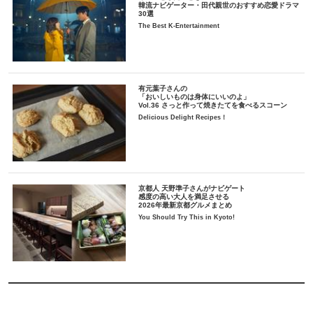
韓流ナビゲーター・田代親世のおすすめ恋愛ドラマ
30選
The Best K-Entertainment
有元葉子さんの
「おいしいものは身体にいいのよ」
Vol.36 さっと作って焼きたてを食べるスコーン
Delicious Delight Recipes！
京都人 天野準子さんがナビゲート
感度の高い大人を満足させる
2026年最新京都グルメまとめ
You Should Try This in Kyoto!