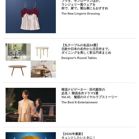
プラダ、サンローランほか。
ランジェリー風ウェアを
街で、家で。重ね着にもおすすめ
The New Lingerie Dressing
【丸テーブルの名品34選】
北欧や日本の名作から注目作まで。
ダイニングを美しく彩る円卓まとめ
Designer's Round Tables
韓流ナビゲーター・田代親世の
必見！ 韓流名作ドラマ3選
Vol.41 魅惑のロイヤルラブストーリー
The Best K-Entertainment
【2026年最新】
キュンとしたいときに！