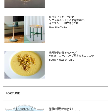
新作サイドテーブルで
ソファやベッドサイドを快適に。
イクスシー、HAYほか6選
New Side Tables
長尾智子の日々のスープ
Vol.19 コーンスープ焼きもろこしのせ
SOUP, A WAY OF LIFE
FORTUNE
毎日の運勢がわかる！