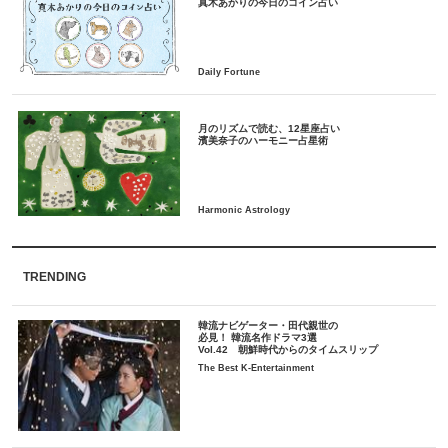
月のリズムで読む、12星座占い
TRENDING
韓流ナビゲーター・田代親世の
必見！ 韓流名作ドラマ3選
Vol.42 朝鮮時代からのタイムスリップ
The Best K-Entertainment