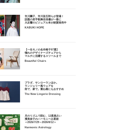
市川團子、市川染五郎らが登場！
話題の若手歌舞伎俳優が一冊に
大反響のビジュアル本が絶賛発売中
KABUKI HOPE
【一生モノの名作椅子97選】
憧れのデザイナーズチェアから
マルチに活躍するスツールまで
Beautiful Chairs
プラダ、サンローランほか。
ランジェリー風ウェアを
街で、家で。重ね着にもおすすめ
The New Lingerie Dressing
月のリズムで読む、12星座占い
濱美奈子のハーモニー占星術
＜2026/7/29～2026/8/12＞
Harmonic Astrology