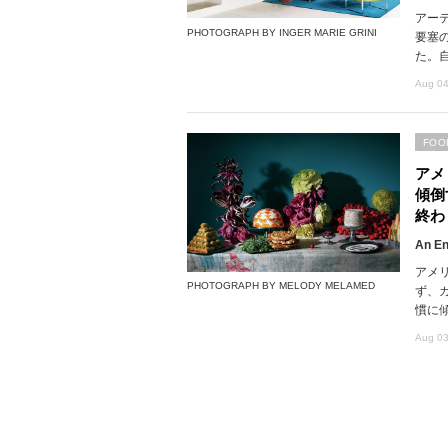
アー
PHOTOGRAPH BY INGER MARIE GRINI
要塞
た。
Aug 04
FOO
アメ
傾倒
終わ
An En
アメ
PHOTOGRAPH BY MELODY MELAMED
ず、
慣に
Aug 03