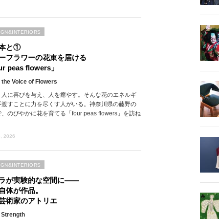
IGN&INTERIORS
本と①
ーフラワーの花束を届ける
r peas flowers」
 the Voice of Flowers
、人に喜びを与え、人を癒やす。そんな花のエネルギ
手渡すことに力を尽くす人がいる。神奈川県の藤野の
、のびやかに花を育てる「four peas flowers」を訪ね
, 2026
IGN&INTERIORS
ラが実験的な空間に――
自体が作品。
芸術家のアトリエ
 Strength