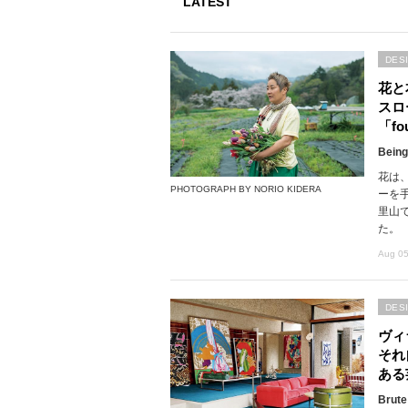
LATEST
DES
花と
スロ
「fou
Being
花は
PHOTOGRAPH BY NORIO KIDERA
ーを
里山で
た。
Aug 05
DES
ヴィ
それ
ある
Brute