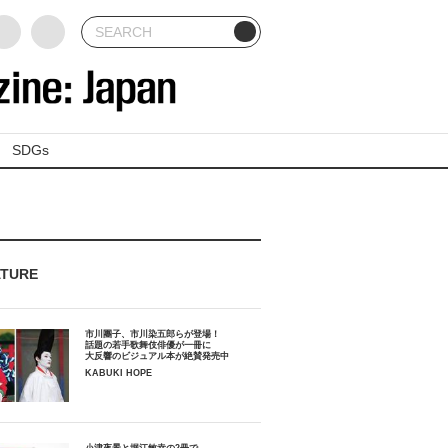
SDGs
ATURE
市川團子、市川染五郎らが登場！
話題の若手歌舞伎俳優が一冊に
大反響のビジュアル本が絶賛発売中
KABUKI HOPE