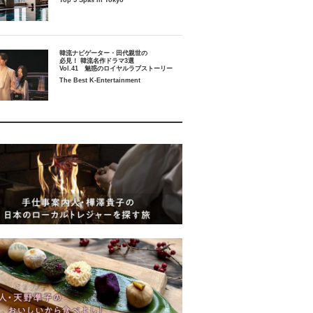
Top 5 Spas in Tokyo
韓流ナビゲーター・田代親世の
必見！ 韓流名作ドラマ3選
Vol.41 魅惑のロイヤルラブストーリー
The Best K-Entertainment