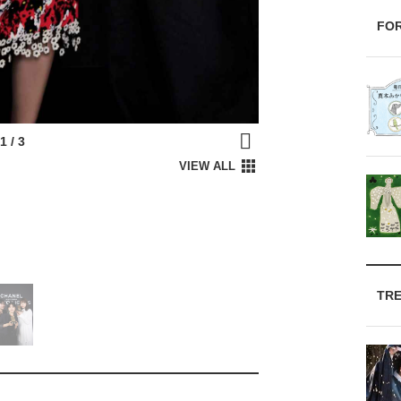
FO
TR