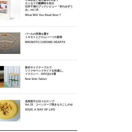
小津夜景と堀江敏幸の2冊で
エッセイの醍醐味を知る
石井千湖のブックレビュー「本のみずう
み」vol.18
What Will You Read Next ?
パールの常識を覆す
ミキモトとクロムハーツの新章
MIKIMOTO CHROME HEARTS
新作サイドテーブルで
ソファやベッドサイドを快適に。
イクスシー、HAYほか6選
New Side Tables
長尾智子の日々のスープ
Vol.19 コーンスープ焼きもろこしのせ
SOUP, A WAY OF LIFE