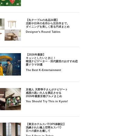
【丸テーブルの名品34選】
北欧や日本の名作から注目作まで。
ダイニングを美しく彩る円卓まとめ
Designer's Round Tables
【2026年最新】
キュンとしたいときに！
韓流ナビゲーター・田代親世のおすすめ恋
愛ドラマ30選
The Best K-Entertainment
京都人 天野準子さんがナビゲート
感度の高い大人を満足させる
2026年最新京都グルメまとめ
You Should Try This in Kyoto!
【東京ホテルスパTOP5体験記】
洗練された極上空間＆スパで
日々の疲れを癒して