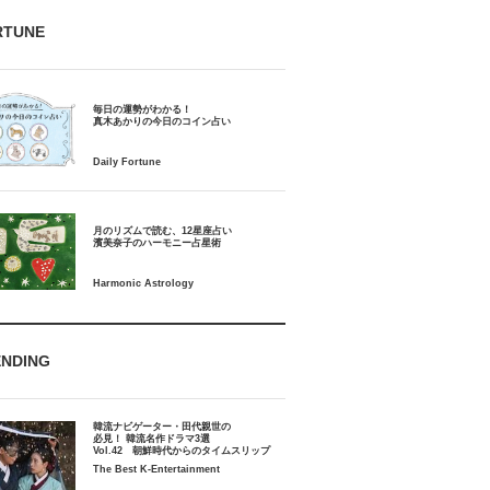
RTUNE
毎日の運勢がわかる！
月のリズムで読む、12星座占い
ENDING
韓流ナビゲーター・田代親世の
必見！ 韓流名作ドラマ3選
Vol.42 朝鮮時代からのタイムスリップ
The Best K-Entertainment