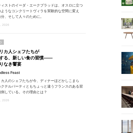
ティストのイーダ・エークブラッドは、オスロに立つ
のようなコンクリートヴィラを実験的な空間に変え
自分、そして人々のために。
, 2026
D
リカ人シェフたちが
する、新しい食の習慣――
りなき饗宴
dless Feast
リカ人のシェフたちが今、ディナーほどかしこまら
カクテルパーティともちょっと違うフランスのある習
傾倒している。その理由とは？
, 2026