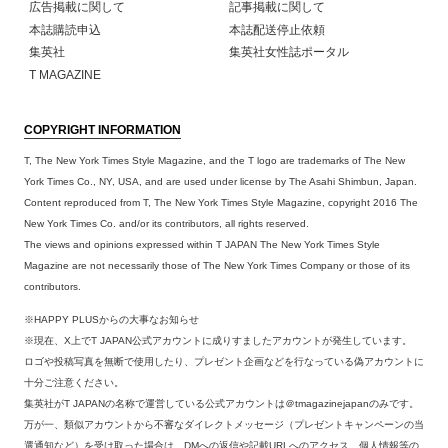
広告掲載に関して
記事掲載に関して
本誌購読申込
本誌配送停止依頼
集英社
集英社女性誌ポータル
T MAGAZINE
COPYRIGHT INFORMATION
T, The New York Times Style Magazine, and the T logo are trademarks of The New
York Times Co., NY, USA, and are used under license by The Asahi Shimbun, Japan.
Content reproduced from T, The New York Times Style Magazine, copyright 2016 The
New York Times Co. and/or its contributors, all rights reserved.
The views and opinions expressed within T JAPAN The New York Times Style
Magazine are not necessarily those of The New York Times Company or those of its
contributors.
※HAPPY PLUSからの大事なお知らせ
※現在、X上でT JAPAN公式アカウントに成りすましたアカウントが発生しています。
ロゴや投稿写真を無断で使用したり、プレゼント企画などを行なっている偽アカウントに
十分ご注意ください。
集英社がT JAPANの名称で運営している公式アカウントは＠tmagazinejapanのみです。
万が一、類似アカウントから不審なダイレクトメッセージ（プレゼントキャンペーンの当
選通知など）を受け取った場合は、DMへの返信や記載URLへのアクセス、個人情報等の