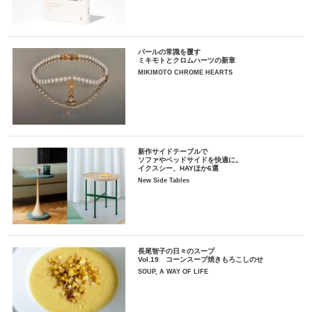
パールの常識を覆す
ミキモトとクロムハーツの新章
MIKIMOTO CHROME HEARTS
新作サイドテーブルで
ソファやベッドサイドを快適に。
イクスシー、HAYほか6選
New Side Tables
長尾智子の日々のスープ
Vol.19 コーンスープ焼きもろこしのせ
SOUP, A WAY OF LIFE