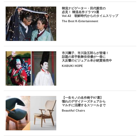
韓流ナビゲーター・田代親世の
必見！ 韓流名作ドラマ3選
Vol.42 朝鮮時代からのタイムスリップ
The Best K-Entertainment
市川團子、市川染五郎らが登場！
話題の若手歌舞伎俳優が一冊に
大反響のビジュアル本が絶賛発売中
KABUKI HOPE
【一生モノの名作椅子97選】
憧れのデザイナーズチェアから
マルチに活躍するスツールまで
Beautiful Chairs