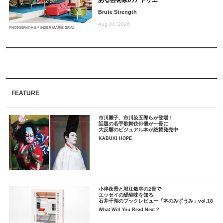
ある芸術家のアトリエ
Brute Strength
Aug 04, 2026
PHOTOGRAPH BY INGER MARIE GRINI
FEATURE
市川團子、市川染五郎らが登場！
話題の若手歌舞伎俳優が一冊に
大反響のビジュアル本が絶賛発売中
KABUKI HOPE
小津夜景と堀江敏幸の2冊で
エッセイの醍醐味を知る
石井千湖のブックレビュー「本のみずうみ」vol.18
What Will You Read Next ?