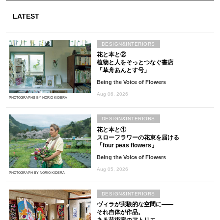
LATEST
DESIGN&INTERIORS
花と本と②
植物と人をそっとつなぐ書店
「草舟あんとす号」
Being the Voice of Flowers
Aug 06, 2026
PHOTOGRAPHS BY NORIO KIDERA
DESIGN&INTERIORS
花と本と①
スローフラワーの花束を届ける
「four peas flowers」
Being the Voice of Flowers
Aug 05, 2026
PHOTOGRAPH BY NORIO KIDERA
DESIGN&INTERIORS
ヴィラが実験的な空間に――
それ自体が作品。