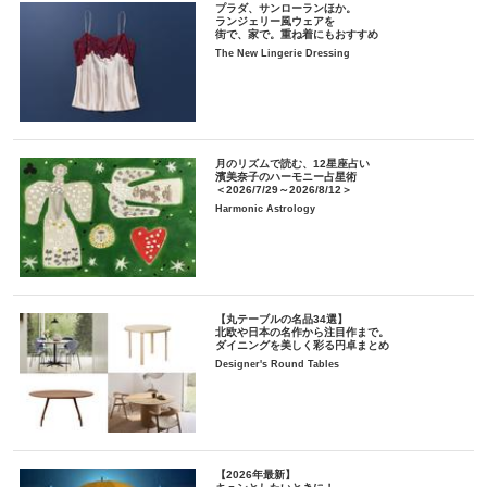
プラダ、サンローランほか。
ランジェリー風ウェアを
街で、家で。重ね着にもおすすめ
The New Lingerie Dressing
月のリズムで読む、12星座占い
濱美奈子のハーモニー占星術
＜2026/7/29～2026/8/12＞
Harmonic Astrology
【丸テーブルの名品34選】
北欧や日本の名作から注目作まで。
ダイニングを美しく彩る円卓まとめ
Designer's Round Tables
【2026年最新】