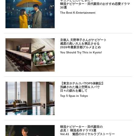
キュンとしたいときに！
韓流ナビゲーター・田代親世のおすすめ恋愛ドラマ
30選
The Best K-Entertainment
京都人 天野準子さんがナビゲート
感度の高い大人を満足させる
2026年最新京都グルメまとめ
You Should Try This in Kyoto!
【東京ホテルスパTOP5体験記】
洗練された極上空間＆スパで
日々の疲れを癒して
Top 5 Spas in Tokyo
韓流ナビゲーター・田代親世の
必見！ 韓流名作ドラマ3選
Vol.41 魅惑のロイヤルラブストーリー