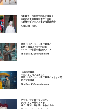
市川團子、市川染五郎らが登場！
話題の若手歌舞伎俳優が一冊に
大反響のビジュアル本が絶賛発売中
KABUKI HOPE
韓流ナビゲーター・田代親世の
必見！ 韓流名作ドラマ3選
Vol.43 40代男の最強ラブコメ
The Best K-Entertainment
【2026年最新】
キュンとしたいときに！
韓流ナビゲーター・田代親世のおすすめ恋
愛ドラマ30選
The Best K-Entertainment
プラダ、サンローランほか。
ランジェリー風ウェアを
街で、家で。重ね着にもおすすめ