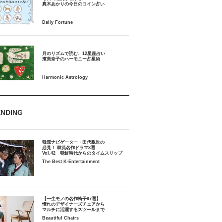
月のリズムで読む、12星座占い
ENDING
韓流ナビゲーター・田代親世の
必見！ 韓流名作ドラマ3選
Vol.42 朝鮮時代からのタイムスリップ
The Best K-Entertainment
【一生モノの名作椅子97選】
憧れのデザイナーズチェアから
マルチに活躍するスツールまで
Beautiful Chairs