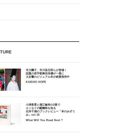
ATURE
市川團子、市川染五郎らが登場！
話題の若手歌舞伎俳優が一冊に
大反響のビジュアル本が絶賛発売中
KABUKI HOPE
小津夜景と堀江敏幸の2冊で
エッセイの醍醐味を知る
石井千湖のブックレビュー「本のみずう
み」vol.18
What Will You Read Next ?