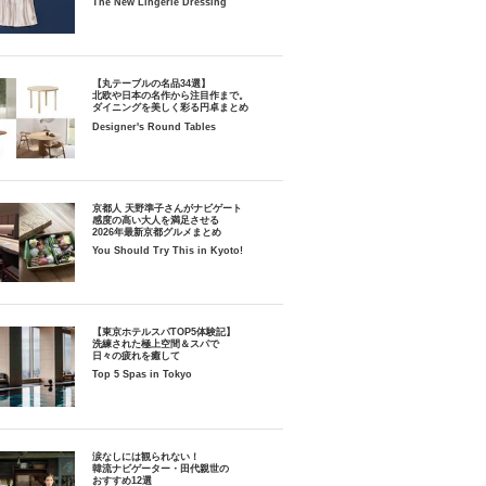
The New Lingerie Dressing
【丸テーブルの名品34選】
北欧や日本の名作から注目作まで。
ダイニングを美しく彩る円卓まとめ
Designer's Round Tables
京都人 天野準子さんがナビゲート
感度の高い大人を満足させる
2026年最新京都グルメまとめ
You Should Try This in Kyoto!
【東京ホテルスパTOP5体験記】
洗練された極上空間＆スパで
日々の疲れを癒して
Top 5 Spas in Tokyo
涙なしには観られない！
韓流ナビゲーター・田代親世の
おすすめ12選