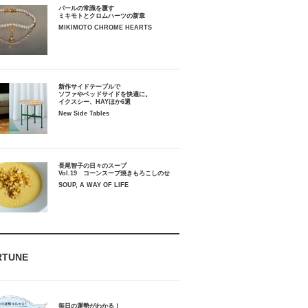
パールの常識を覆す
ミキモトとクロムハーツの新章
MIKIMOTO CHROME HEARTS
新作サイドテーブルで
ソファやベッドサイドを快適に。
イクスシー、HAYほか6選
New Side Tables
長尾智子の日々のスープ
Vol.19 コーンスープ焼きもろこしのせ
SOUP, A WAY OF LIFE
RTUNE
毎日の運勢がわかる！