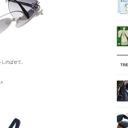
をしのばせて。
TR
ビス