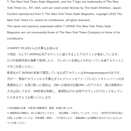
T, The New York Times Style Magazine, and the T logo are trademarks of The New
York Times Co., NY, USA, and are used under license by The Asahi Shimbun, Japan.
Content reproduced from T, The New York Times Style Magazine, copyright 2016 The
New York Times Co. and/or its contributors, all rights reserved.
The views and opinions expressed within T JAPAN The New York Times Style
Magazine are not necessarily those of The New York Times Company or those of its
contributors.
※HAPPY PLUSからの大事なお知らせ
※現在、X上でT JAPAN公式アカウントに成りすましたアカウントが発生しています。
ロゴや投稿写真を無断で使用したり、プレゼント企画などを行なっている偽アカウントに
十分ご注意ください。
集英社がT JAPANの名称で運営している公式アカウントは＠tmagazinejapanのみです。
万が一、類似アカウントから不審なダイレクトメッセージ（プレゼントキャンペーンの当
選通知など）を受け取った場合は、DMへの返信や記載URLへのアクセス、個人情報等の
入力は決してせず、DM自体を削除し、被害防止のため同アカウントのブロックをしてい
ただきますようお願いいたします。
※本誌掲載の記事、写真等の無断複写、複製、転載を禁じます。
※ 掲載商品の価格は、特に記載がないかぎり、「税込価格」で表示しています。ただし、2021年3月18日以前に
公開した記事については「本体価格（税抜）」での表示となり、 掲載価格には消費税が含まれておりませんの
でご注意ください。