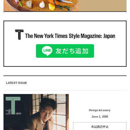
LATEST ISSUE
Design＆Luxury
June 1, 2026
本誌購読申込