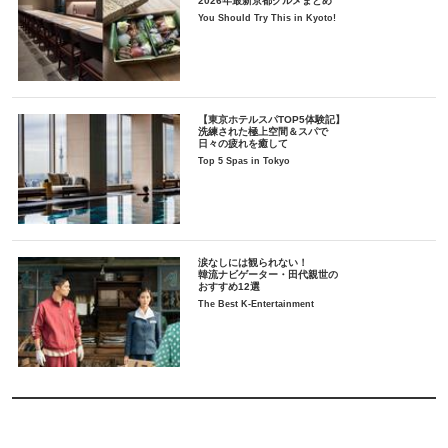
2026年最新京都グルメまとめ
You Should Try This in Kyoto!
【東京ホテルスパTOP5体験記】
洗練された極上空間＆スパで
日々の疲れを癒して
Top 5 Spas in Tokyo
涙なしには観られない！
韓流ナビゲーター・田代親世の
おすすめ12選
The Best K-Entertainment