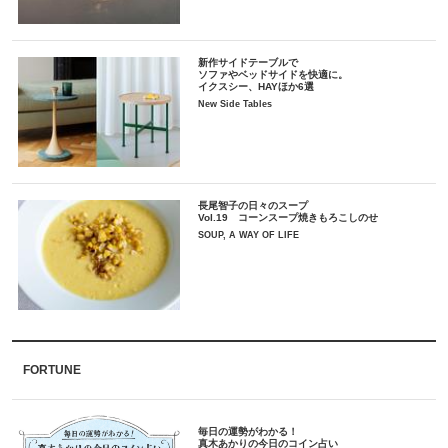
新作サイドテーブルで
ソファやベッドサイドを快適に。
イクスシー、HAYほか6選
New Side Tables
長尾智子の日々のスープ
Vol.19 コーンスープ焼きもろこしのせ
SOUP, A WAY OF LIFE
FORTUNE
毎日の運勢がわかる！