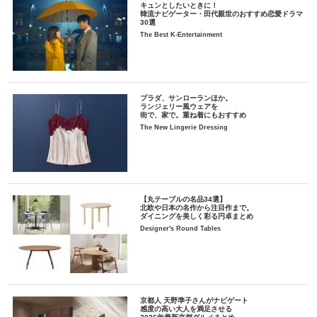
キュンとしたいときに！
韓流ナビゲーター・田代親世のおすすめ恋愛ドラマ
30選
The Best K-Entertainment
プラダ、サンローランほか。
ランジェリー風ウェアを
街で、家で。重ね着にもおすすめ
The New Lingerie Dressing
【丸テーブルの名品34選】
北欧や日本の名作から注目作まで。
ダイニングを美しく彩る円卓まとめ
Designer's Round Tables
京都人 天野準子さんがナビゲート
感度の高い大人を満足させる