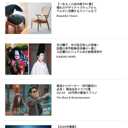
【一生モノの名作椅子97選】
憧れのデザイナーズチェアから
マルチに活躍するスツールまで
Beautiful Chairs
市川團子、市川染五郎らが登場！
話題の若手歌舞伎俳優が一冊に
大反響のビジュアル本が絶賛発売中
KABUKI HOPE
韓流ナビゲーター・田代親世の
必見！ 韓流名作ドラマ3選
Vol.43 40代男の最強ラブコメ
The Best K-Entertainment
【2026年最新】