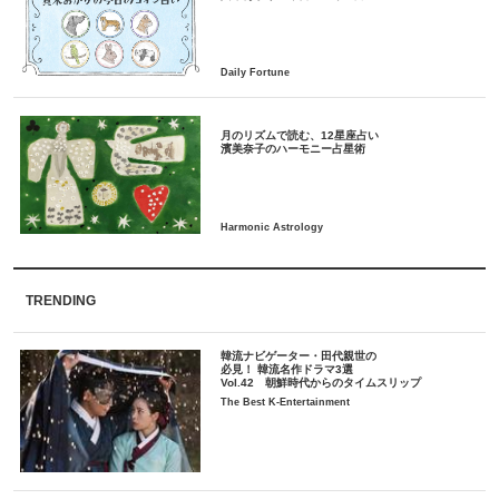
月のリズムで読む、12星座占い
TRENDING
韓流ナビゲーター・田代親世の
必見！ 韓流名作ドラマ3選
Vol.42 朝鮮時代からのタイムスリップ
The Best K-Entertainment