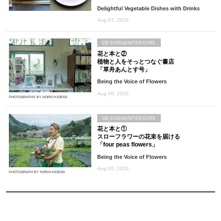
Delightful Vegetable Dishes with Drinks
Aug 07, 2026
DESIGN&INTERIORS
花と本と②
植物と人をそっとつなぐ書店
「草舟あんとす号」
Being the Voice of Flowers
Aug 06, 2026
PHOTOGRAPHS BY NORIO KIDERA
DESIGN&INTERIORS
花と本と①
スローフラワーの花束を届ける
「four peas flowers」
Being the Voice of Flowers
Aug 05, 2026
PHOTOGRAPH BY NORIO KIDERA