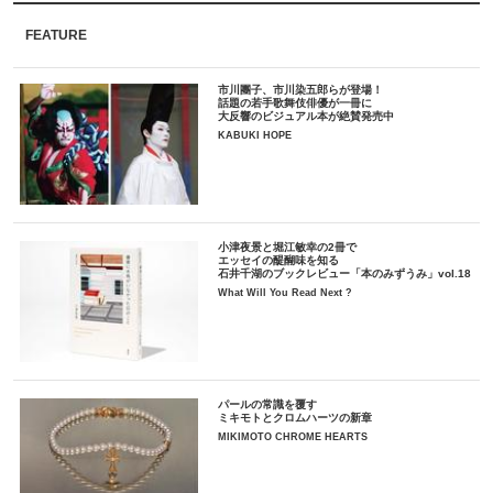
FEATURE
市川團子、市川染五郎らが登場！
話題の若手歌舞伎俳優が一冊に
大反響のビジュアル本が絶賛発売中
KABUKI HOPE
小津夜景と堀江敏幸の2冊で
エッセイの醍醐味を知る
石井千湖のブックレビュー「本のみずうみ」vol.18
What Will You Read Next ?
パールの常識を覆す
ミキモトとクロムハーツの新章
MIKIMOTO CHROME HEARTS