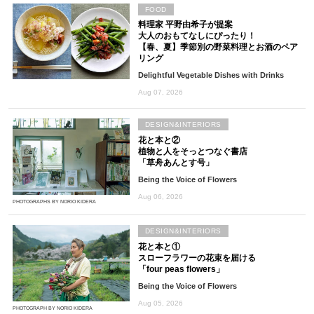
FOOD
料理家 平野由希子が提案
大人のおもてなしにぴったり！
【春、夏】季節別の野菜料理とお酒のペア
リング
Delightful Vegetable Dishes with Drinks
Aug 07, 2026
DESIGN&INTERIORS
花と本と②
植物と人をそっとつなぐ書店
「草舟あんとす号」
Being the Voice of Flowers
Aug 06, 2026
PHOTOGRAPHS BY NORIO KIDERA
DESIGN&INTERIORS
花と本と①
スローフラワーの花束を届ける
「four peas flowers」
Being the Voice of Flowers
Aug 05, 2026
PHOTOGRAPH BY NORIO KIDERA