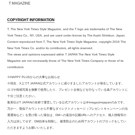
T MAGAZINE
COPYRIGHT INFORMATION
T, The New York Times Style Magazine, and the T logo are trademarks of The New
York Times Co., NY, USA, and are used under license by The Asahi Shimbun, Japan.
Content reproduced from T, The New York Times Style Magazine, copyright 2016 The
New York Times Co. and/or its contributors, all rights reserved.
The views and opinions expressed within T JAPAN The New York Times Style
Magazine are not necessarily those of The New York Times Company or those of its
contributors.
※HAPPY PLUSからの大事なお知らせ
※現在、X上でT JAPAN公式アカウントに成りすましたアカウントが発生しています。
ロゴや投稿写真を無断で使用したり、プレゼント企画などを行なっている偽アカウントに
十分ご注意ください。
集英社がT JAPANの名称で運営している公式アカウントは＠tmagazinejapanのみです。
万が一、類似アカウントから不審なダイレクトメッセージ（プレゼントキャンペーンの当
選通知など）を受け取った場合は、DMへの返信や記載URLへのアクセス、個人情報等の
入力は決してせず、DM自体を削除し、被害防止のため同アカウントのブロックをしてい
ただきますようお願いいたします。