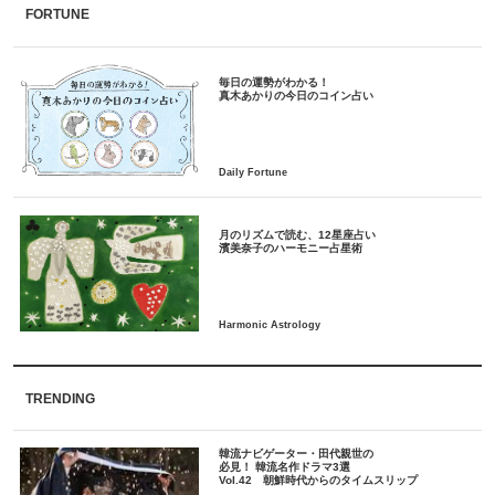
FORTUNE
毎日の運勢がわかる！
月のリズムで読む、12星座占い
TRENDING
韓流ナビゲーター・田代親世の
必見！ 韓流名作ドラマ3選
Vol.42 朝鮮時代からのタイムスリップ