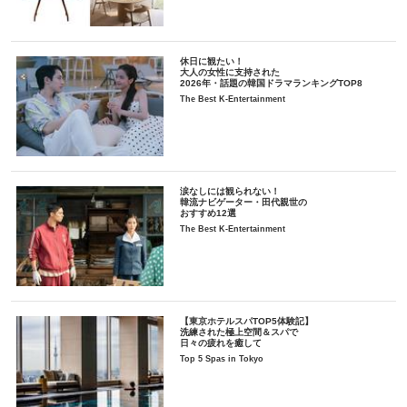
休日に観たい！
大人の女性に支持された
2026年・話題の韓国ドラマランキングTOP8
The Best K-Entertainment
涙なしには観られない！
韓流ナビゲーター・田代親世の
おすすめ12選
The Best K-Entertainment
【東京ホテルスパTOP5体験記】
洗練された極上空間＆スパで
日々の疲れを癒して
Top 5 Spas in Tokyo