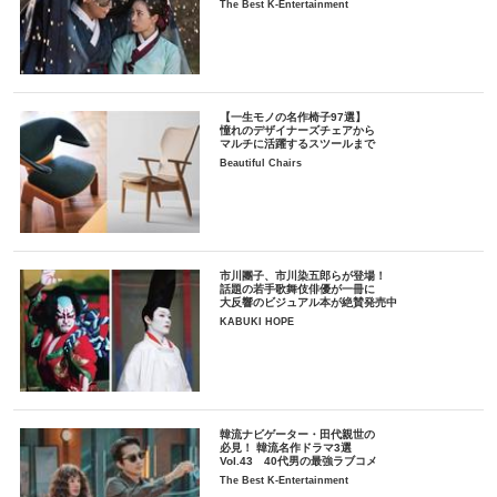
The Best K-Entertainment
【一生モノの名作椅子97選】
憧れのデザイナーズチェアから
マルチに活躍するスツールまで
Beautiful Chairs
市川團子、市川染五郎らが登場！
話題の若手歌舞伎俳優が一冊に
大反響のビジュアル本が絶賛発売中
KABUKI HOPE
韓流ナビゲーター・田代親世の
必見！ 韓流名作ドラマ3選
Vol.43 40代男の最強ラブコメ
The Best K-Entertainment