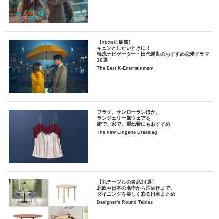
【2026年最新】
キュンとしたいときに！
韓流ナビゲーター・田代親世のおすすめ恋愛ドラマ
30選
The Best K-Entertainment
プラダ、サンローランほか。
ランジェリー風ウェアを
街で、家で。重ね着にもおすすめ
The New Lingerie Dressing
【丸テーブルの名品34選】
北欧や日本の名作から注目作まで。
ダイニングを美しく彩る円卓まとめ
Designer's Round Tables