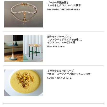
パールの常識を覆す
ミキモトとクロムハーツの新章
MIKIMOTO CHROME HEARTS
新作サイドテーブルで
ソファやベッドサイドを快適に。
イクスシー、HAYほか6選
New Side Tables
長尾智子の日々のスープ
Vol.19 コーンスープ焼きもろこしのせ
SOUP, A WAY OF LIFE