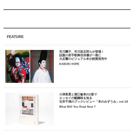
FEATURE
市川團子、市川染五郎らが登場！
話題の若手歌舞伎俳優が一冊に
大反響のビジュアル本が絶賛発売中
KABUKI HOPE
小津夜景と堀江敏幸の2冊で
エッセイの醍醐味を知る
石井千湖のブックレビュー「本のみずうみ」vol.18
What Will You Read Next ?