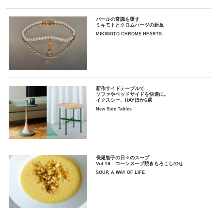
パールの常識を覆す
ミキモトとクロムハーツの新章
MIKIMOTO CHROME HEARTS
新作サイドテーブルで
ソファやベッドサイドを快適に。
イクスシー、HAYほか6選
New Side Tables
長尾智子の日々のスープ
Vol.19 コーンスープ焼きもろこしのせ
SOUP, A WAY OF LIFE