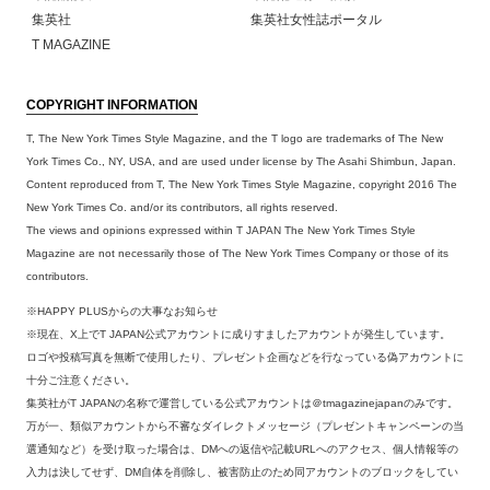
集英社
集英社女性誌ポータル
T MAGAZINE
COPYRIGHT INFORMATION
T, The New York Times Style Magazine, and the T logo are trademarks of The New
York Times Co., NY, USA, and are used under license by The Asahi Shimbun, Japan.
Content reproduced from T, The New York Times Style Magazine, copyright 2016 The
New York Times Co. and/or its contributors, all rights reserved.
The views and opinions expressed within T JAPAN The New York Times Style
Magazine are not necessarily those of The New York Times Company or those of its
contributors.
※HAPPY PLUSからの大事なお知らせ
※現在、X上でT JAPAN公式アカウントに成りすましたアカウントが発生しています。
ロゴや投稿写真を無断で使用したり、プレゼント企画などを行なっている偽アカウントに
十分ご注意ください。
集英社がT JAPANの名称で運営している公式アカウントは＠tmagazinejapanのみです。
万が一、類似アカウントから不審なダイレクトメッセージ（プレゼントキャンペーンの当
選通知など）を受け取った場合は、DMへの返信や記載URLへのアクセス、個人情報等の
入力は決してせず、DM自体を削除し、被害防止のため同アカウントのブロックをしてい