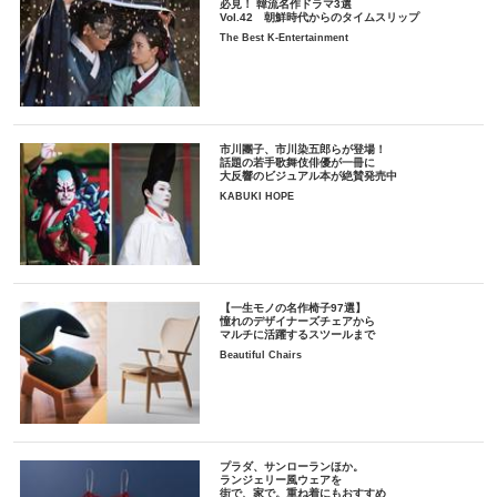
必見！ 韓流名作ドラマ3選
Vol.42 朝鮮時代からのタイムスリップ
The Best K-Entertainment
市川團子、市川染五郎らが登場！
話題の若手歌舞伎俳優が一冊に
大反響のビジュアル本が絶賛発売中
KABUKI HOPE
【一生モノの名作椅子97選】
憧れのデザイナーズチェアから
マルチに活躍するスツールまで
Beautiful Chairs
プラダ、サンローランほか。
ランジェリー風ウェアを
街で、家で。重ね着にもおすすめ