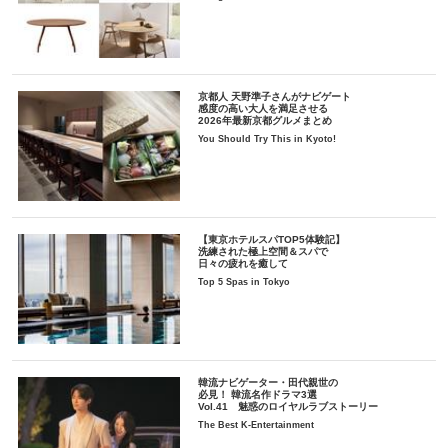
京都人 天野準子さんがナビゲート
感度の高い大人を満足させる
2026年最新京都グルメまとめ
You Should Try This in Kyoto!
【東京ホテルスパTOP5体験記】
洗練された極上空間＆スパで
日々の疲れを癒して
Top 5 Spas in Tokyo
韓流ナビゲーター・田代親世の
必見！ 韓流名作ドラマ3選
Vol.41 魅惑のロイヤルラブストーリー
The Best K-Entertainment