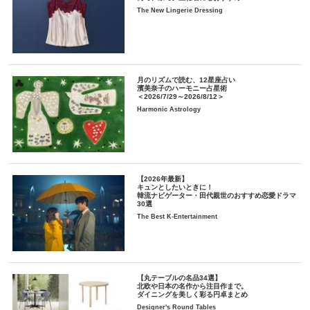
The New Lingerie Dressing
月のリズムで読む、12星座占い
濱美奈子のハーモニー占星術
＜2026/7/29～2026/8/12＞
Harmonic Astrology
【2026年最新】
キュンとしたいときに！
韓流ナビゲーター・田代親世のおすすめ恋愛ドラマ
30選
The Best K-Entertainment
【丸テーブルの名品34選】
北欧や日本の名作から注目作まで。
ダイニングを美しく彩る円卓まとめ
Designer's Round Tables