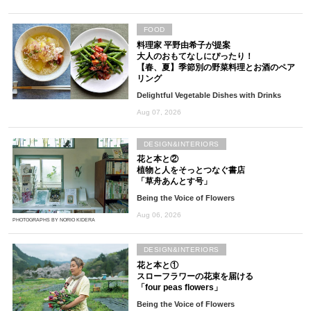
FOOD
料理家 平野由希子が提案
大人のおもてなしにぴったり！
【春、夏】季節別の野菜料理とお酒のペア
リング
Delightful Vegetable Dishes with Drinks
Aug 07, 2026
DESIGN&INTERIORS
花と本と②
植物と人をそっとつなぐ書店
「草舟あんとす号」
Being the Voice of Flowers
Aug 06, 2026
PHOTOGRAPHS BY NORIO KIDERA
DESIGN&INTERIORS
花と本と①
スローフラワーの花束を届ける
「four peas flowers」
Being the Voice of Flowers