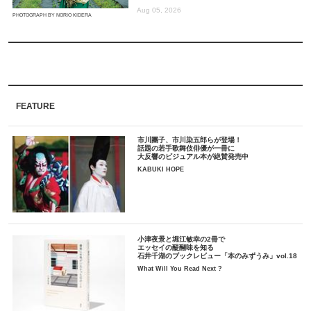
Aug 05, 2026
PHOTOGRAPH BY NORIO KIDERA
FEATURE
市川團子、市川染五郎らが登場！
話題の若手歌舞伎俳優が一冊に
大反響のビジュアル本が絶賛発売中
KABUKI HOPE
小津夜景と堀江敏幸の2冊で
エッセイの醍醐味を知る
石井千湖のブックレビュー「本のみずうみ」vol.18
What Will You Read Next ?