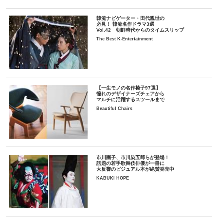
韓流ナビゲーター・田代親世の
必見！ 韓流名作ドラマ3選
Vol.42 朝鮮時代からのタイムスリップ
The Best K-Entertainment
【一生モノの名作椅子97選】
憧れのデザイナーズチェアから
マルチに活躍するスツールまで
Beautiful Chairs
市川團子、市川染五郎らが登場！
話題の若手歌舞伎俳優が一冊に
大反響のビジュアル本が絶賛発売中
KABUKI HOPE