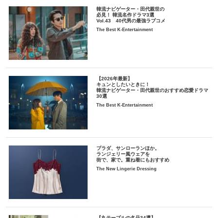
韓流ナビゲーター・田代親世の
必見！ 韓流名作ドラマ3選
Vol.43 40代男の最強ラブコメ
The Best K-Entertainment
【2026年最新】
キュンとしたいときに！
韓流ナビゲーター・田代親世のおすすめ恋愛ドラマ
30選
The Best K-Entertainment
プラダ、サンローランほか。
ランジェリー風ウェアを
街で、家で。重ね着にもおすすめ
The New Lingerie Dressing
【丸テーブルの名品34選】