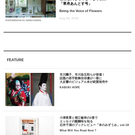
「草舟あんとす号」
Being the Voice of Flowers
Aug 06, 2026
PHOTOGRAPHS BY NORIO KIDERA
FEATURE
市川團子、市川染五郎らが登場！
話題の若手歌舞伎俳優が一冊に
大反響のビジュアル本が絶賛発売中
KABUKI HOPE
小津夜景と堀江敏幸の2冊で
エッセイの醍醐味を知る
石井千湖のブックレビュー「本のみずうみ」vol.18
What Will You Read Next ?