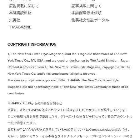
広告掲載に関して
記事掲載に関して
本誌購読申込
本誌配送停止依頼
集英社
集英社女性誌ポータル
T MAGAZINE
COPYRIGHT INFORMATION
T, The New York Times Style Magazine, and the T logo are trademarks of The New
York Times Co., NY, USA, and are used under license by The Asahi Shimbun, Japan.
Content reproduced from T, The New York Times Style Magazine, copyright 2016 The
New York Times Co. and/or its contributors, all rights reserved.
The views and opinions expressed within T JAPAN The New York Times Style
Magazine are not necessarily those of The New York Times Company or those of its
contributors.
※HAPPY PLUSからの大事なお知らせ
※現在、X上でT JAPAN公式アカウントに成りすましたアカウントが発生しています。
ロゴや投稿写真を無断で使用したり、プレゼント企画などを行なっている偽アカウントに
十分ご注意ください。
集英社がT JAPANの名称で運営している公式アカウントは＠tmagazinejapanのみです。
万が一、類似アカウントから不審なダイレクトメッセージ（プレゼントキャンペーンの当