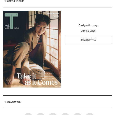
LATEST ISSUE
Design＆Luxury
June 1, 2026
本誌購読申込
FOLLOW US