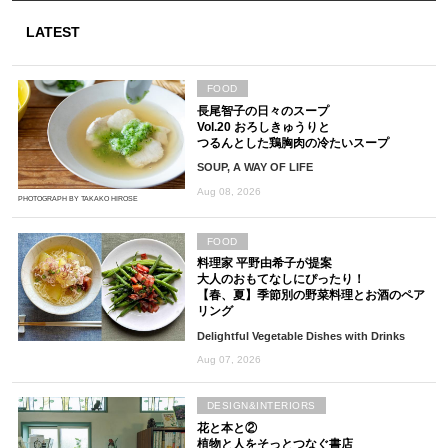
LATEST
FOOD
長尾智子の日々のスープ
Vol.20 おろしきゅうりと
つるんとした鶏胸肉の冷たいスープ
SOUP, A WAY OF LIFE
Aug 08, 2026
PHOTOGRAPH BY TAKAKO HIROSE
FOOD
料理家 平野由希子が提案
大人のおもてなしにぴったり！
【春、夏】季節別の野菜料理とお酒のペア
リング
Delightful Vegetable Dishes with Drinks
Aug 07, 2026
DESIGN&INTERIORS
花と本と②
植物と人をそっとつなぐ書店