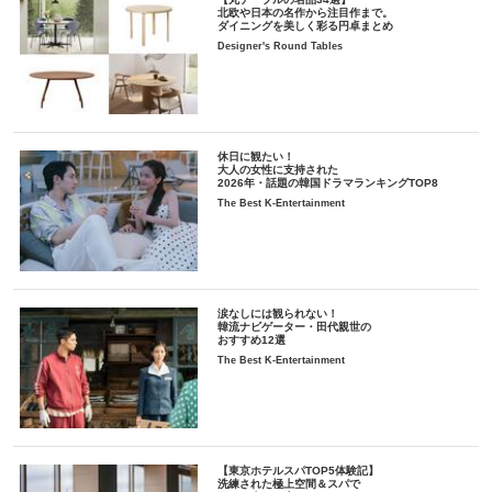
北欧や日本の名作から注目作まで。
ダイニングを美しく彩る円卓まとめ
Designer's Round Tables
休日に観たい！
大人の女性に支持された
2026年・話題の韓国ドラマランキングTOP8
The Best K-Entertainment
涙なしには観られない！
韓流ナビゲーター・田代親世の
おすすめ12選
The Best K-Entertainment
【東京ホテルスパTOP5体験記】
洗練された極上空間＆スパで