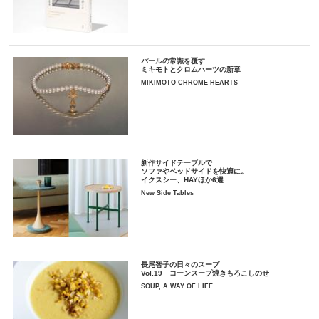
パールの常識を覆す
ミキモトとクロムハーツの新章
MIKIMOTO CHROME HEARTS
新作サイドテーブルで
ソファやベッドサイドを快適に。
イクスシー、HAYほか6選
New Side Tables
長尾智子の日々のスープ
Vol.19 コーンスープ焼きもろこしのせ
SOUP, A WAY OF LIFE