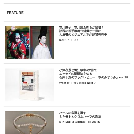
FEATURE
市川團子、市川染五郎らが登場！
話題の若手歌舞伎俳優が一冊に
大反響のビジュアル本が絶賛発売中
KABUKI HOPE
小津夜景と堀江敏幸の2冊で
エッセイの醍醐味を知る
石井千湖のブックレビュー「本のみずうみ」vol.18
What Will You Read Next ?
パールの常識を覆す
ミキモトとクロムハーツの新章
MIKIMOTO CHROME HEARTS