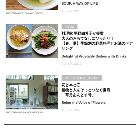
SOUP, A WAY OF LIFE
Aug 08, 2026
PHOTOGRAPH BY TAKAKO HIROSE
FOOD
料理家 平野由希子が提案
大人のおもてなしにぴったり！
【春、夏】季節別の野菜料理とお酒のペア
リング
Delightful Vegetable Dishes with Drinks
Aug 07, 2026
DESIGN&INTERIORS
花と本と②
植物と人をそっとつなぐ書店
「草舟あんとす号」
Being the Voice of Flowers
Aug 06, 2026
PHOTOGRAPHS BY NORIO KIDERA