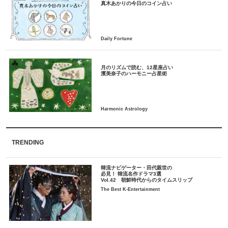
月のリズムで読む、12星座占い
TRENDING
韓流ナビゲーター・田代親世の
必見！ 韓流名作ドラマ3選
Vol.42 朝鮮時代からのタイムスリップ
The Best K-Entertainment