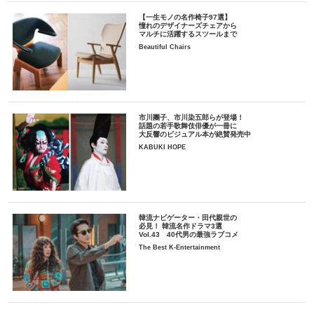
【一生モノの名作椅子97選】
憧れのデザイナーズチェアから
マルチに活躍するスツールまで
Beautiful Chairs
市川團子、市川染五郎らが登場！
話題の若手歌舞伎俳優が一冊に
大反響のビジュアル本が絶賛発売中
KABUKI HOPE
韓流ナビゲーター・田代親世の
必見！ 韓流名作ドラマ3選
Vol.43 40代男の最強ラブコメ
The Best K-Entertainment