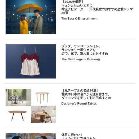
【2026年最新】
キュンとしたいときに！
韓流ナビゲーター・田代親世のおすすめ恋愛ドラマ
30選
The Best K-Entertainment
プラダ、サンローランほか。
ランジェリー風ウェアを
街で、家で。重ね着にもおすすめ
The New Lingerie Dressing
【丸テーブルの名品34選】
北欧や日本の名作から注目作まで。
ダイニングを美しく彩る円卓まとめ
Designer's Round Tables
休日に観たい！
大人の女性に支持された