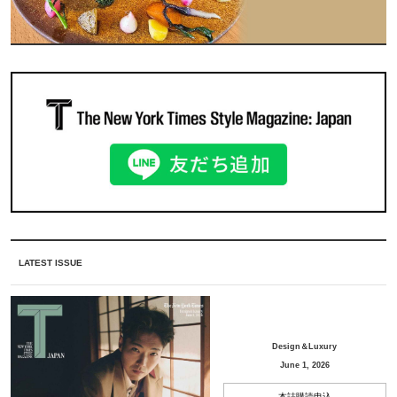
LATEST ISSUE
Design＆Luxury
June 1, 2026
本誌購読申込