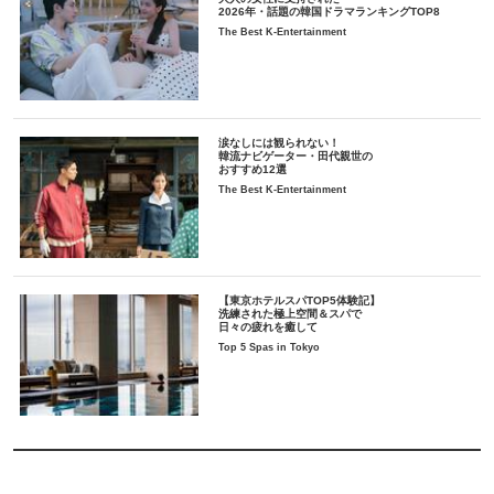
2026年・話題の韓国ドラマランキングTOP8
The Best K-Entertainment
涙なしには観られない！
韓流ナビゲーター・田代親世の
おすすめ12選
The Best K-Entertainment
【東京ホテルスパTOP5体験記】
洗練された極上空間＆スパで
日々の疲れを癒して
Top 5 Spas in Tokyo