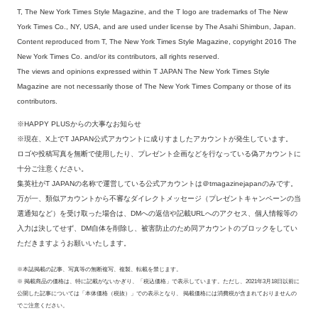
T, The New York Times Style Magazine, and the T logo are trademarks of The New
York Times Co., NY, USA, and are used under license by The Asahi Shimbun, Japan.
Content reproduced from T, The New York Times Style Magazine, copyright 2016 The
New York Times Co. and/or its contributors, all rights reserved.
The views and opinions expressed within T JAPAN The New York Times Style
Magazine are not necessarily those of The New York Times Company or those of its
contributors.
※HAPPY PLUSからの大事なお知らせ
※現在、X上でT JAPAN公式アカウントに成りすましたアカウントが発生しています。
ロゴや投稿写真を無断で使用したり、プレゼント企画などを行なっている偽アカウントに
十分ご注意ください。
集英社がT JAPANの名称で運営している公式アカウントは＠tmagazinejapanのみです。
万が一、類似アカウントから不審なダイレクトメッセージ（プレゼントキャンペーンの当
選通知など）を受け取った場合は、DMへの返信や記載URLへのアクセス、個人情報等の
入力は決してせず、DM自体を削除し、被害防止のため同アカウントのブロックをしてい
ただきますようお願いいたします。
※本誌掲載の記事、写真等の無断複写、複製、転載を禁じます。
※ 掲載商品の価格は、特に記載がないかぎり、「税込価格」で表示しています。ただし、2021年3月18日以前に
公開した記事については「本体価格（税抜）」での表示となり、 掲載価格には消費税が含まれておりませんの
でご注意ください。